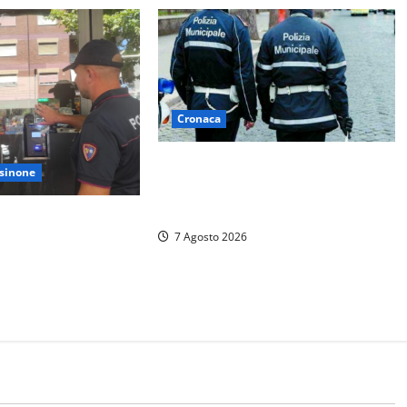
Cronaca
Cinque agenti della Polizia locale
sinone
arrestati a Milano dopo denuncia di
un pusher
spende un locale a
7 Agosto 2026
trovo di
 Trovati anche un
ga