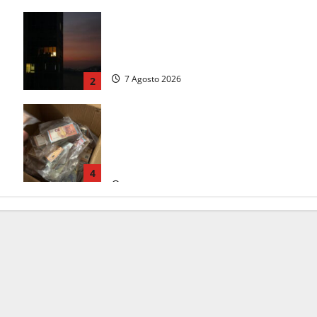
Incubo in condominio a Sora per una
.
76enne, finita in ospedale per lo
stress: indagati i vicini per stalking
7 Agosto 2026
2
 9
Maxi sequestro da 157mila euro a
he
Tarquinia, la Cassazione annulla il
provvedimento e dispone un nuovo
esame del caso
4
7 Agosto 2026