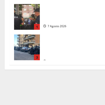
Il Questore sospende un locale a
Frosinone: “Ritrovo di pregiudicati”
Trovati anche un coltello e droga
7 Agosto 2026
1
Blitz antidroga sul litorale romano:
arresti e 14 denunce. In campo anc
i paracadutisti in assetto da guerra
(FOTO)
3
7 Agosto 2026