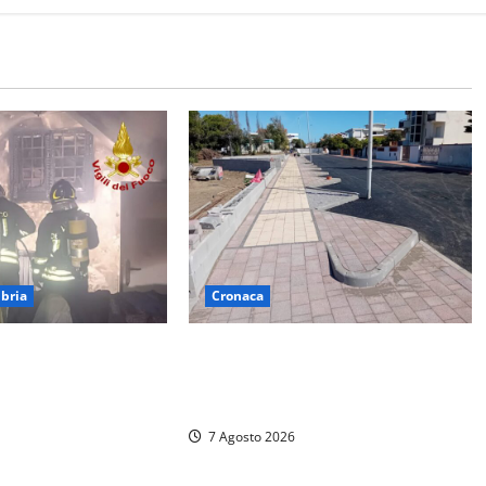
bria
Cronaca
otte ad Amelia:
Paura sul lungomare Harmine:
devastato dalle
giovane in bici cade a terra durante
re del centro
un attraversamento
7 Agosto 2026