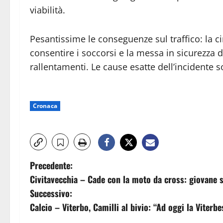
viabilità.
Pesantissime le conseguenze sul traffico: la c
consentire i soccorsi e la messa in sicurezza 
rallentamenti. Le cause esatte dell’incidente so
Cronaca
N
Precedente:
Civitavecchia – Cade con la moto da cross: giovane so
a
Successivo:
v
Calcio – Viterbo, Camilli al bivio: “Ad oggi la Viterb