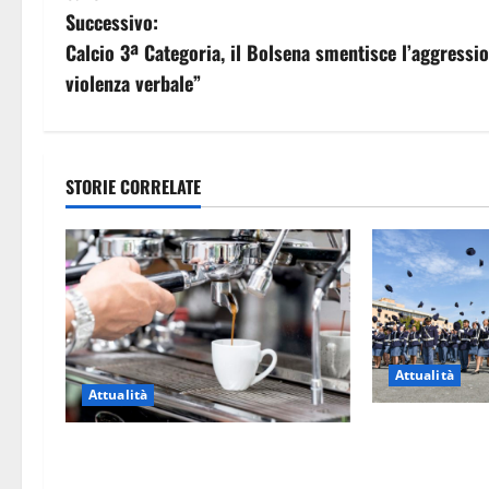
v
Successivo:
Calcio 3ª Categoria, il Bolsena smentisce l’aggressio
i
violenza verbale”
g
a
STORIE CORRELATE
z
i
o
n
Attualità
e
Attualità
a
Giuramento pe
Viterbo – Pubblici esercizi aperti a
allievi agenti d
r
Ferragosto, il comune predispone
tra loro anche 