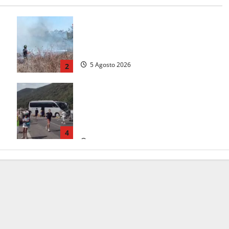
e
Vasto incendio ad Anguillara, fiamme
o
vicino alle abitazioni: mobilitati i
Vigili del fuoco
5 Agosto 2026
2
Incidente Terni-Rieti, deceduto
questa mattina un altro turista che si
trovava sul Pullman, la moglie era
morta sul colpo
4
5 Agosto 2026