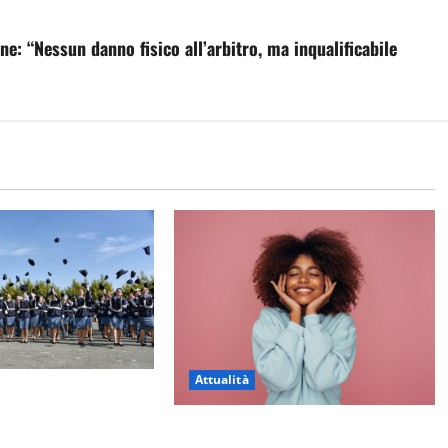
ne: “Nessun danno fisico all’arbitro, ma inqualificabile
Attualità
r il 233esimo corso
ella Polizia di Stato,
Prestiti personali: tutte le
Mattia Salvati di