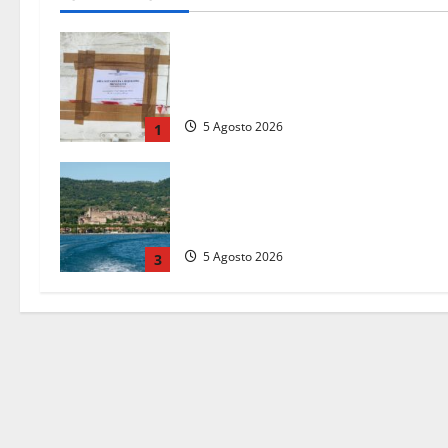
Tarquinia – Sant’Agostino, il Comun
chiude un chiosco dello stabiliment
“La Scogliera”
5 Agosto 2026
1
Paura sul lago di Bolsena, turista
tedesca scompare per due ore:
ritrovata sana e salva
5 Agosto 2026
3