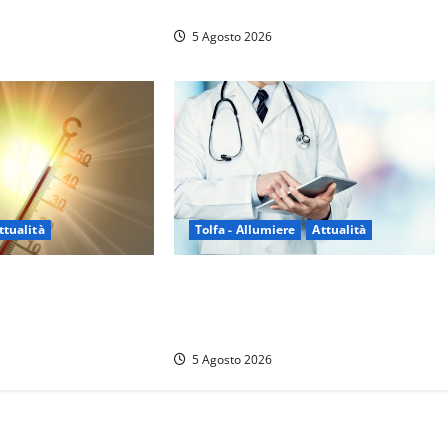
opportunità
stro
5 Agosto 2026
Tolfa - Allumiere
Attualità
ttualità
Tolfa – Medico di base assente e
cia’ da un mese: è
nessun sostituto: disagi per oltre
 notti tropicali. E i
mille assistiti
no danni
5 Agosto 2026