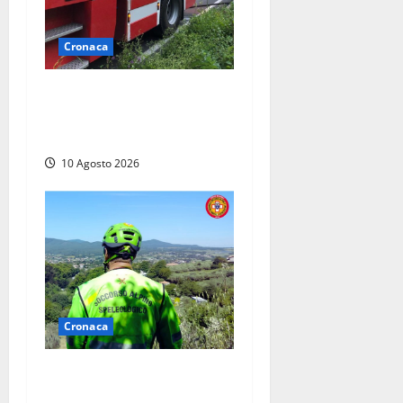
Cronaca
Auto prende fuoco in via
Cevoli: si alza una grande
colonna di fumo
10 Agosto 2026
Cronaca
Cade alle Gole del Biedano,
escursionista 75enne