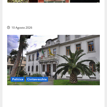
Parlamento, i record tra presenze e assenze:
Angelucci in fondo alla classifica, Battilocchio sfiora
il 100% di partecipazione
10 Agosto 2026
Politica
Civitavecchia
Discarica, maggioranza all’attacco: “Vecchio
impianto e ampliamento sono due procedimenti
diversi”