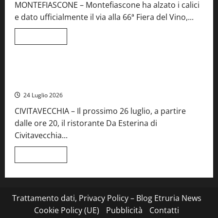
MONTEFIASCONE – Montefiascone ha alzato i calici
regionale
del
e dato ufficialmente il via alla 66ª Fiera del Vino,...
Lazio
Leggi
Leggi tutto
di
Food News
più
su
Montefiascone
brinda
Stecca x Esterina: una serata a quattro mani tra Roma e il
alla
mare di Civitavecchia
sua
Fiera
24 Luglio 2026
del
Vino:
CIVITAVECCHIA – Il prossimo 26 luglio, a partire
inaugurazione
da
dalle ore 20, il ristorante Da Esterina di
record
per
Civitavecchia...
la
66ª
edizione
Leggi
Leggi tutto
di
più
su
Stecca
x
Esterina:
Trattamento dati, Privacy Policy – Blog Etruria News
una
serata
Cookie Policy (UE)
Pubblicità
Contatti
a