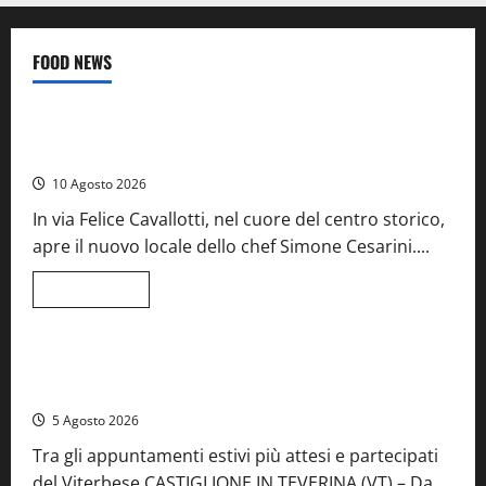
FOOD NEWS
Food News
Tarquinia – Dove il mare incontra l’arte: nasce il ristorante
ArteMare
10 Agosto 2026
In via Felice Cavallotti, nel cuore del centro storico,
apre il nuovo locale dello chef Simone Cesarini....
Leggi
Leggi tutto
di
Food News
Viterbo
più
su
Tarquinia
–
A Castiglione in Teverina la 41esima festa del Vino: cantine
Dove
aperte, musica e spettacolo
il
mare
5 Agosto 2026
incontra
l’arte:
Tra gli appuntamenti estivi più attesi e partecipati
nasce
il
del Viterbese CASTIGLIONE IN TEVERINA (VT) – Da
ristorante