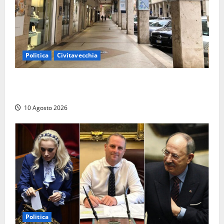
Politica
Civitavecchia
Gigliola Medici: “Civitavecchia penalizzata da anni di
cattiva gestione, passando dal M5S al PD”
10 Agosto 2026
Politica