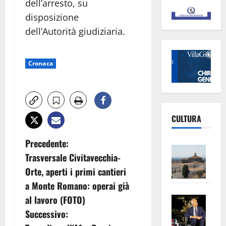
dell’arresto, su
disposizione
dell’Autorità giudiziaria.
Cronaca
CULTURA
N
Precedente:
Vite
Trasversale Civitavecchia-
–
a
Orte, aperti i primi cantieri
L’Un
v
a Monte Romano: operai già
ampl
Saba
la
al lavoro (FOTO)
i
–
No
Successivo:
Pian
Tax