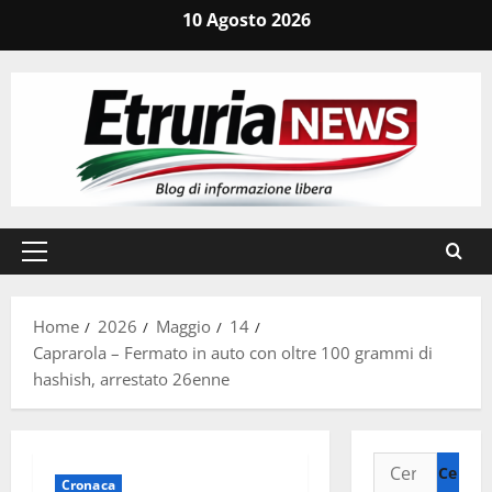
Vai
10 Agosto 2026
al
contenuto
Menu
principale
Home
2026
Maggio
14
Caprarola – Fermato in auto con oltre 100 grammi di
hashish, arrestato 26enne
Ricerca
Cronaca