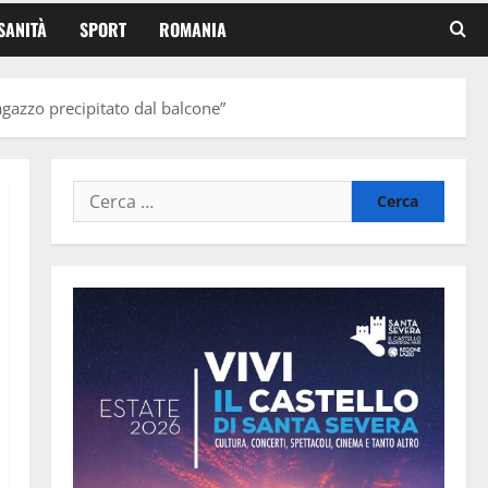
SANITÀ
SPORT
ROMANIA
agazzo precipitato dal balcone”
Ricerca
per: