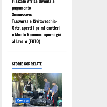
Piazzale Africa diventa a
v
pagamento
Successivo:
i
Trasversale Civitavecchia-
g
Orte, aperti i primi cantieri
a Monte Romano: operai già
a
al lavoro (FOTO)
z
i
STORIE CORRELATE
o
n
e
a
Cronaca