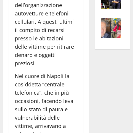
dell’organizzazione
Pian
Tax
apre
Area
autovetture e telefoni
Vite
la
sogl
cellulari. A questi ultimi
–
rass
Isee
il compito di recarsi
A
atte
a
presso le abitazioni
Omb
anc
26mi
delle vittime per ritirare
Fest
Cont
euro
denaro e oggetti
Fron
Vald
per
preziosi.
e
e
l’an
Gabb
Zang
acca
Nel cuore di Napoli la
vis
202
cosiddetta “centrale
a
telefonica”, che in più
vis
occasioni, facendo leva
sullo stato di paura e
vulnerabilità delle
vittime, arrivavano a