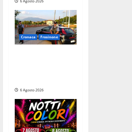
6 Agosto 2026
Cronaca
Frosinone
Ceccano – Rapina al Conad:
minaccia il cassiere con la
pistola e fugge in camper
con il bottino, arresto
lampo
6 Agosto 2026