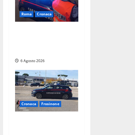
Roma
Cronaca
Roma Eur, maxi controlli dei
carabinieri: due arresti per
rapina, quattro denunce e
sanzioni ai locali
6 Agosto 2026
Cronaca
Frosinone
Frosinone – Denuncia il
marito per stalking: i
carabinieri perquisiscono