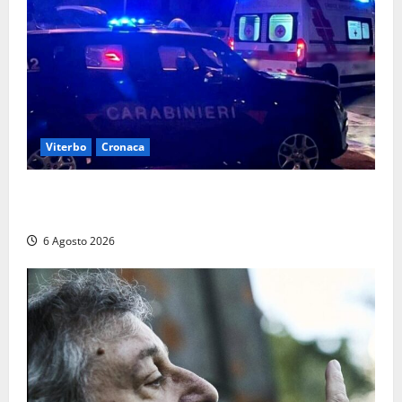
Viterbo
Cronaca
Tuscania, lo trovano ubriaco dopo un incidente con
feriti: denunciato dai carabinieri
6 Agosto 2026