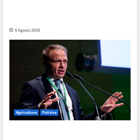
Frosinone – Denuncia il marito per stalking: i
carabinieri perquisiscono casa e trovano droga.
L’epilogo
6 Agosto 2026
Agricoltura
Politica
Agricoltura, con Coltivaitalia 1 miliardo di euro in
più per gli agricoltori italiani. Lollobrigida: