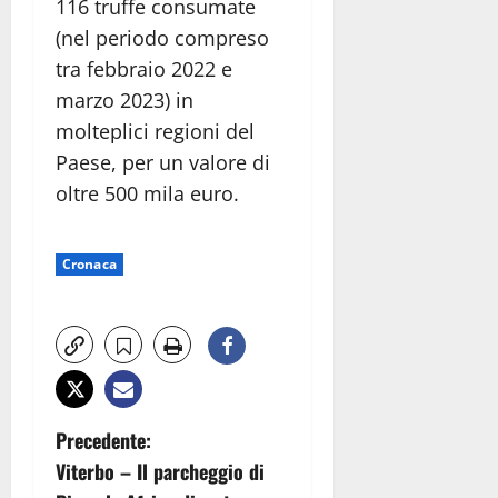
116 truffe consumate
(nel periodo compreso
tra febbraio 2022 e
marzo 2023) in
molteplici regioni del
Paese, per un valore di
oltre 500 mila euro.
Cronaca
N
Precedente:
Viterbo – Il parcheggio di
a