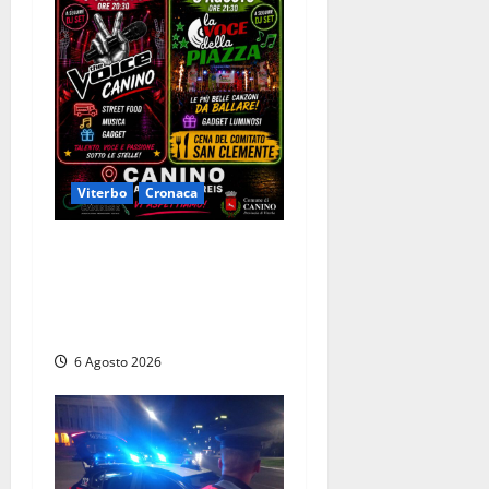
Viterbo
Cronaca
Canino si prepara alle “Notti
a Colori”: due serate tra
musica, spettacoli e street
food in piazza
6 Agosto 2026