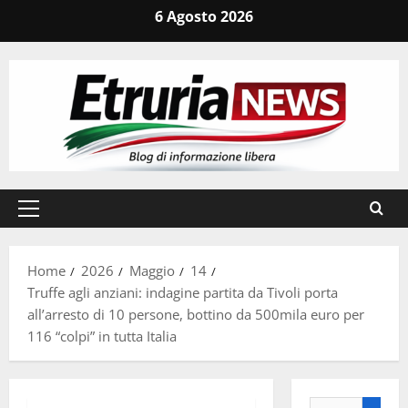
Vai
6 Agosto 2026
al
contenuto
Menu
principale
Home
2026
Maggio
14
Truffe agli anziani: indagine partita da Tivoli porta
all’arresto di 10 persone, bottino da 500mila euro per
116 “colpi” in tutta Italia
Ricerca