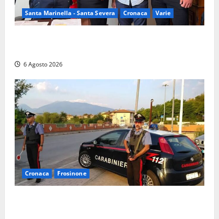
Santa Marinella - Santa Severa
Cronaca
Varie
Santa Marinella, due nuovi agenti entrano nella
Polizia locale: rafforzato il presidio del territorio
6 Agosto 2026
Cronaca
Frosinone
Ceccano – Rapina al Conad: minaccia il cassiere con
la pistola e fugge in camper con il bottino, arresto