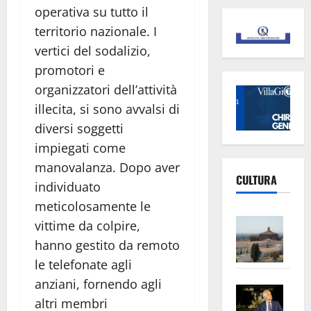
operativa su tutto il
territorio nazionale. I
vertici del sodalizio,
promotori e
organizzatori dell’attività
illecita, si sono avvalsi di
diversi soggetti
impiegati come
manovalanza. Dopo aver
CULTURA
individuato
meticolosamente le
Vite
vittime da colpire,
–
hanno gestito da remoto
L’Un
le telefonate agli
ampl
anziani, fornendo agli
Saba
la
altri membri
–
No