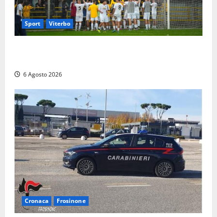
Sport
Viterbo
Calcio – Serie D, la Viterbese riparte dal girone G:
ufficializzati gli organici della stagione 2026-2027
6 Agosto 2026
Cronaca
Frosinone