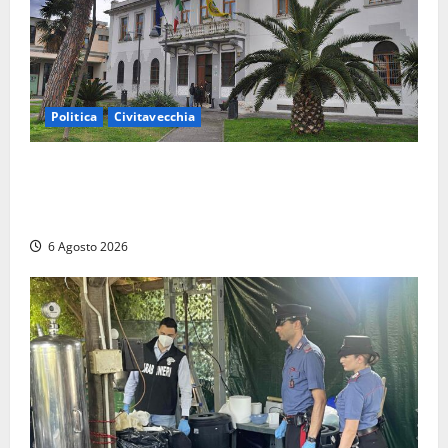
Politica
Civitavecchia
Civitavecchia – Fratelli d’Italia sulle Terme Imperiali:
“Piendibene e Cangani spieghino perché stanno
bloccando un’occasione storica”
6 Agosto 2026