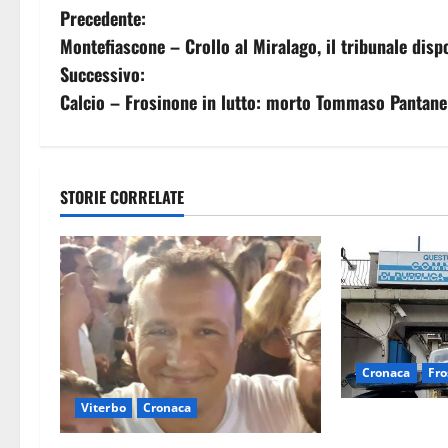
N
Precedente:
Montefiascone – Crollo al Miralago, il tribunale disp
a
Successivo:
v
Calcio – Frosinone in lutto: morto Tommaso Pantane
i
g
STORIE CORRELATE
a
z
i
o
Cronaca
Fro
n
Viterbo
Cronaca
Auto sospetta 
e