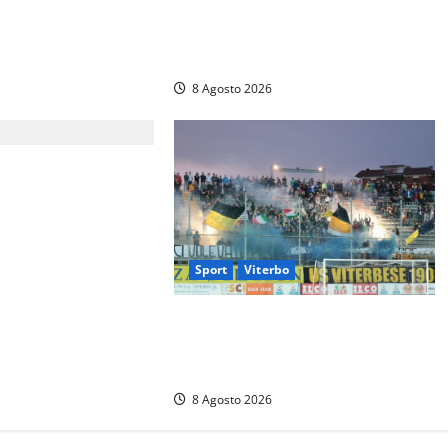
n coltello, cocaina e
Viterbo, giovane donna trovata
ro nei guai
morta nell’ex Consorzio agrario
sulla Teverina
8 Agosto 2026
tricista muore
tre monta le
la festa
Sport
Viterbo
La Viterbese riparte dalla Serie D:
tre amichevoli a Chianciano, poi il
debutto in Coppa Italia con l’Anzio
8 Agosto 2026