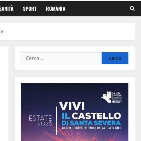
SANITÀ
SPORT
ROMANIA
le
Ricerca
per: