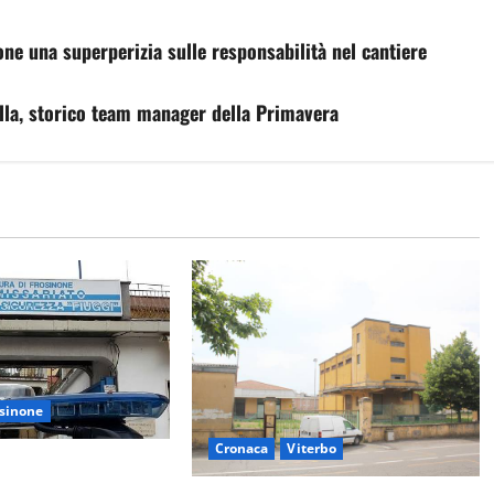
one una superperizia sulle responsabilità nel cantiere
lla, storico team manager della Primavera
sinone
Cronaca
Viterbo
fermata a Fiuggi: la