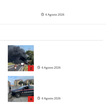
17enne dopo quattro giorni di
agonia
6 Agosto 2026
Santa Marinella – Vasto incendio
sull’Aurelia: strada chiusa in
a
entrambe le direzioni (FOTO)
6 Agosto 2026
2
Tarquinia – Inseguimento sulla
Tuscanese: 25enne senza patente
fermato dopo la fuga in auto
6 Agosto 2026
4