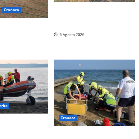
Principio di incendio nella Riserva
Cronaca
del Lago di Vico: sul posto tracce
– Vasto incendio al
di bivacchi abusivi
bilitazione di
6 Agosto 2026
erbo
Cronaca
i capovolge al Lago
uattro persone messe
Tuffo vietato dal pontile, muore un
gili del fuoco