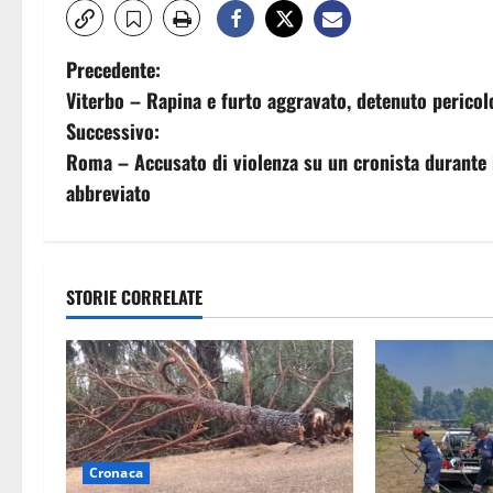
N
Precedente:
Viterbo – Rapina e furto aggravato, detenuto pericol
a
Successivo:
v
Roma – Accusato di violenza su un cronista durante il
abbreviato
i
g
a
STORIE CORRELATE
z
i
o
Cronaca
n