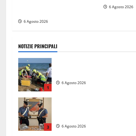
settimo piano, salvato dai
6 Agosto 2026
soccorritori (FOTO)
6 Agosto 2026
NOTIZIE PRINCIPALI
Tuffo vietato dal pontile, muore un
17enne dopo quattro giorni di agoni
6 Agosto 2026
1
Blitz dei Carabinieri a Ladispoli: in
una casa trovati 7 kg di hashish e
una donna chiusa a chiave
6 Agosto 2026
3