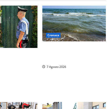
Cronaca
Montalto Marina, schiuma e acqua
colorata in mare: Arpa Lazio fa
padre con un coltello
chiarezza
dà i soldi, arrestato
zzo di 26 anni
7 Agosto 2026