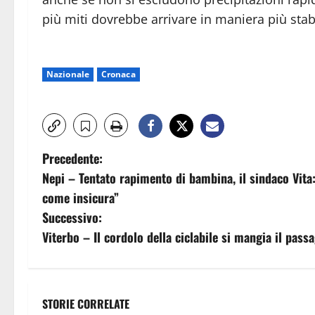
più miti dovrebbe arrivare in maniera più sta
Nazionale
Cronaca
N
Precedente:
Nepi – Tentato rapimento di bambina, il sindaco Vita:
a
come insicura”
v
Successivo:
Viterbo – Il cordolo della ciclabile si mangia il pass
i
g
a
STORIE CORRELATE