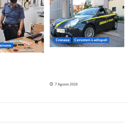
Cronaca
Cerveteri-Ladispoli
sinone
Ladispoli al centro dei controlli
 al Conad di
della Guardia di Finanza: scoperti
hianto in camper e
33 lavoratori irregolari e numerose
o a Frosinone
violazioni fiscali
7 Agosto 2026