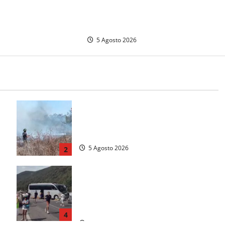
Il Tolfa Calcio saluta Romolo
moria e tradizioni
Monaldi: scompare una figura
simbolo del club
5 Agosto 2026
e
Vasto incendio ad Anguillara, fiamme
o
vicino alle abitazioni: mobilitati i
Vigili del fuoco
5 Agosto 2026
2
Incidente Terni-Rieti, deceduto
questa mattina un altro turista che si
trovava sul Pullman, la moglie era
morta sul colpo
4
5 Agosto 2026