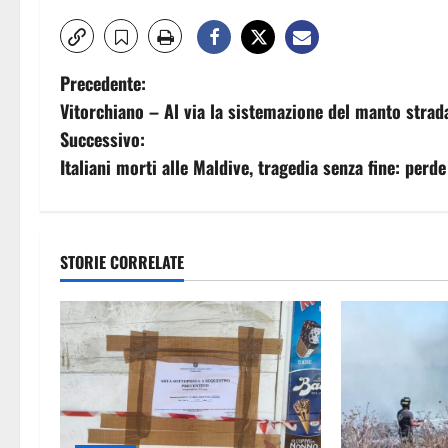
N
Precedente:
Vitorchiano – Al via la sistemazione del manto strada
a
Successivo:
v
Italiani morti alle Maldive, tragedia senza fine: perd
i
g
STORIE CORRELATE
a
z
i
o