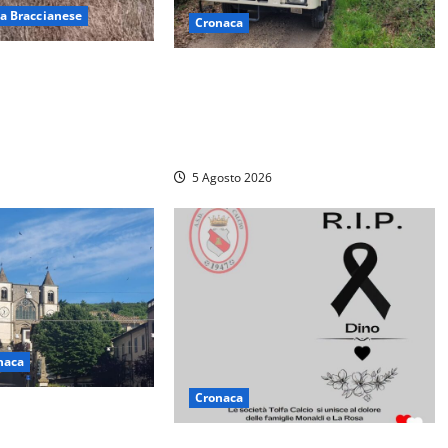
a Braccianese
Cronaca
 ad Anguillara,
Penna in Teverina – Incendio di
alle abitazioni:
sterpaglie arriva fino alla
gili del fuoco
provinciale: traffico bloccato verso
Orte
5 Agosto 2026
naca
Cronaca
ogastronomiche”, a
 Cimino tre giorni