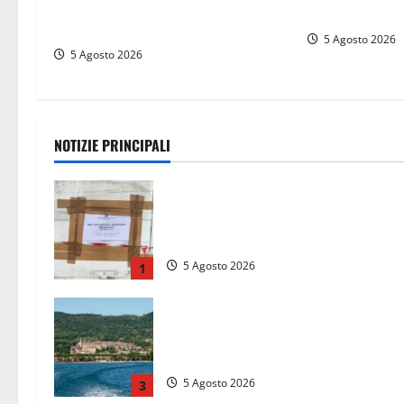
tedesca scompare per due ore:
tra sapori, me
ritrovata sana e salva
5 Agosto 2026
5 Agosto 2026
NOTIZIE PRINCIPALI
Tarquinia – Sant’Agostino, il Comun
chiude un chiosco dello stabiliment
“La Scogliera”
5 Agosto 2026
1
Paura sul lago di Bolsena, turista
tedesca scompare per due ore:
ritrovata sana e salva
5 Agosto 2026
3