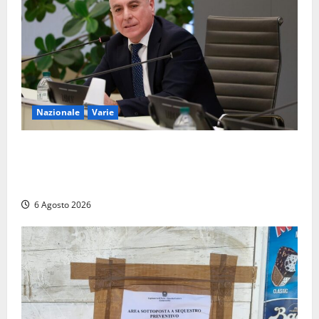
Nazionale
Varie
Nucleare: il Parlamento amplia il perimetro delle
attività di Sogin. Dopo il reattore RTS-1 del Cisam
anche il covertitore Euracos di Pavia
6 Agosto 2026