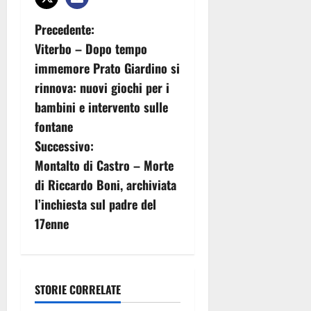
N
Precedente:
Viterbo – Dopo tempo
a
immemore Prato Giardino si
v
rinnova: nuovi giochi per i
bambini e intervento sulle
i
fontane
g
Successivo:
Montalto di Castro – Morte
a
di Riccardo Boni, archiviata
z
l’inchiesta sul padre del
17enne
i
o
n
STORIE CORRELATE