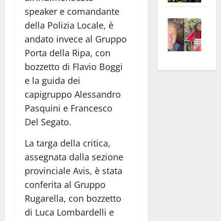
apre
Area
speaker e comandante
Vite
la
sogl
della Polizia Locale, è
–
rass
Isee
andato invece al Gruppo
A
atte
a
Porta della Ripa, con
Omb
anc
26mi
bozzetto di Flavio Boggi
Fest
Cont
euro
e la guida dei
Fron
Vald
per
capigruppo Alessandro
e
e
l’an
Pasquini e Francesco
Gabb
Zang
acca
vis
202
Del Segato.
a
La targa della critica,
vis
assegnata dalla sezione
provinciale Avis, è stata
conferita al Gruppo
Rugarella, con bozzetto
di Luca Lombardelli e