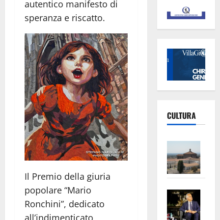
autentico manifesto di
speranza e riscatto.
CULTURA
Vite
–
L’Un
Il Premio della giuria
ampl
popolare “Mario
Saba
la
Ronchini”, dedicato
–
No
all’indimenticato
Pian
Tax