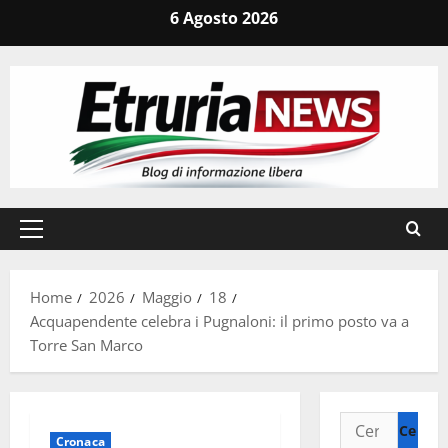
Vai
6 Agosto 2026
al
contenuto
Menu
principale
Home
2026
Maggio
18
Acquapendente celebra i Pugnaloni: il primo posto va a
Torre San Marco
Ricerca
Cronaca