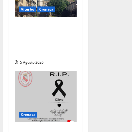
Viterbo
Cronaca
“Acrobazie
Enogastronomiche”, a San
Martino al Cimino tre giorni
tra sapori, memoria e
tradizioni
5 Agosto 2026
Cronaca
Il Tolfa Calcio saluta