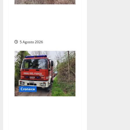
Vasto incendio ad
Anguillara, fiamme vicino
alle abitazioni: mobilitati i
Vigili del fuoco
5 Agosto 2026
Cronaca
Penna in Teverina –
Incendio di sterpaglie arriva
fino alla provinciale: traffico
bloccato verso Orte