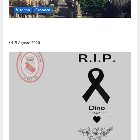
Viterbo
Cronaca
“Acrobazie Enogastronomiche”, a San Martino al
Cimino tre giorni tra sapori, memoria e tradizioni
5 Agosto 2026