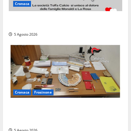
Cronaca
Il Tolfa Calcio saluta Romolo Monaldi: scompare una
figura simbolo del club
5 Agosto 2026
Cronaca
Frosinone
(FOTO) Frosinone, il ‘fiume del crack’: conquistato
sul Cosa il fortino della droga, 4 arresti…
multietnici
5 Agosto 2026