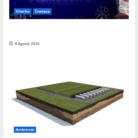
Viterbo
Cronaca
Entra armato nel bar a San Martino e minaccia il
proprietario: arrivano i carabinieri
8 Agosto 2026
Ambiente