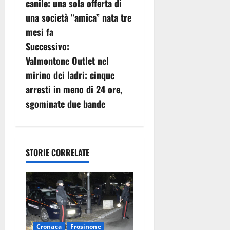
v
canile: una sola offerta di
una società “amica” nata tre
i
mesi fa
g
Successivo:
Valmontone Outlet nel
a
mirino dei ladri: cinque
z
arresti in meno di 24 ore,
sgominate due bande
i
o
n
STORIE CORRELATE
e
a
r
Cronaca
Frosinone