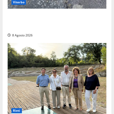
Viterbo
La denuncia di un commerciante: «Al Sacrario tra
degrado e paura, i miei figli rischiano di perdere
tutto»
8 Agosto 2026
Rieti