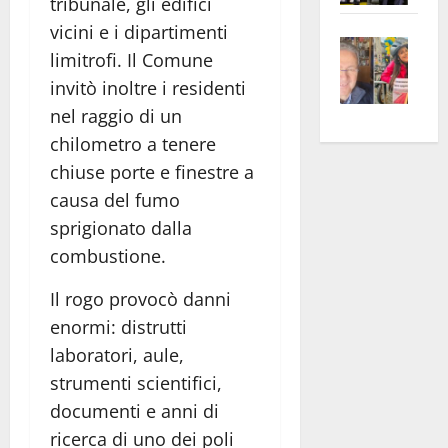
tribunale, gli edifici
apre
Area
vicini e i dipartimenti
Vite
la
sogl
limitrofi. Il Comune
–
rass
Isee
invitò inoltre i residenti
A
atte
a
nel raggio di un
Omb
anc
26mi
Fest
chilometro a tenere
Cont
euro
Fron
Vald
per
chiuse porte e finestre a
e
e
l’an
causa del fumo
Gabb
Zang
acca
sprigionato dalla
vis
202
combustione.
a
vis
Il rogo provocò danni
enormi: distrutti
laboratori, aule,
strumenti scientifici,
documenti e anni di
ricerca di uno dei poli