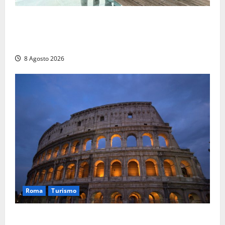
Monteleone Sabino (Ri), l’assessore Rinaldi al
“Trebula Muteasca”: «Fare sistema per valorizzare il
sito archeologico»
8 Agosto 2026
Roma
Turismo
Ferragosto, Roma verso un nuovo record: attesi