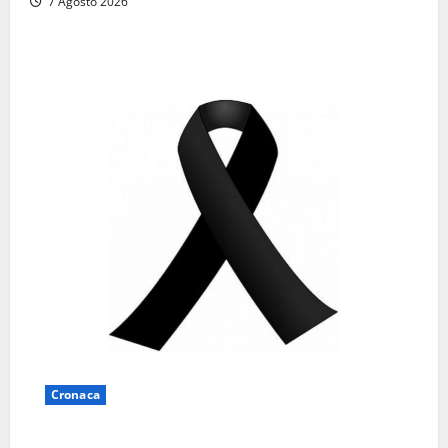
7 Agosto 2026
Cronaca
Lutto a Viterbo: è morto Massimo Maggini, una vita