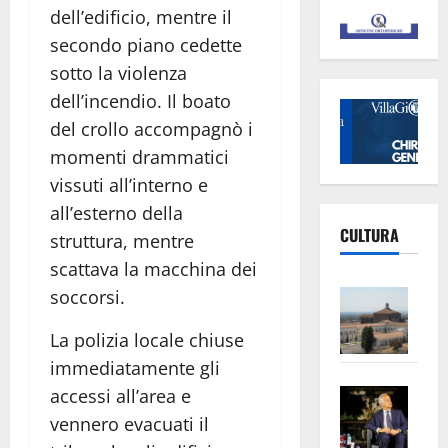
dell’edificio, mentre il
secondo piano cedette
sotto la violenza
dell’incendio. Il boato
del crollo accompagnò i
momenti drammatici
vissuti all’interno e
all’esterno della
CULTURA
struttura, mentre
scattava la macchina dei
Vite
soccorsi.
–
La polizia locale chiuse
L’Un
immediatamente gli
ampl
Saba
la
accessi all’area e
–
No
vennero evacuati il
Pian
Tax