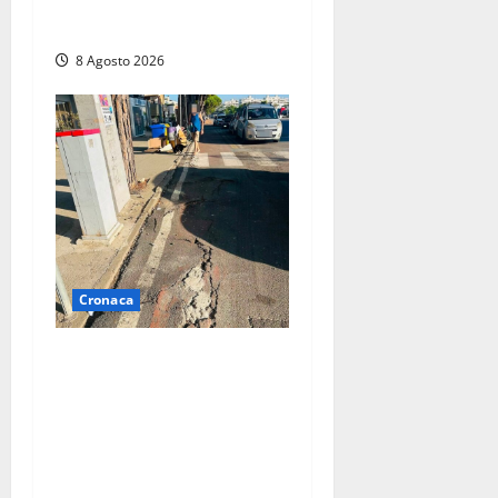
hashish, un coltello e
contanti
8 Agosto 2026
Cronaca
A Tarquinia Lido un
Ferragosto tra immondizia,
pista ciclabile “da
motocross” e proteste: “Il
sindaco pensa solo a fare
cassa” (FOTO)