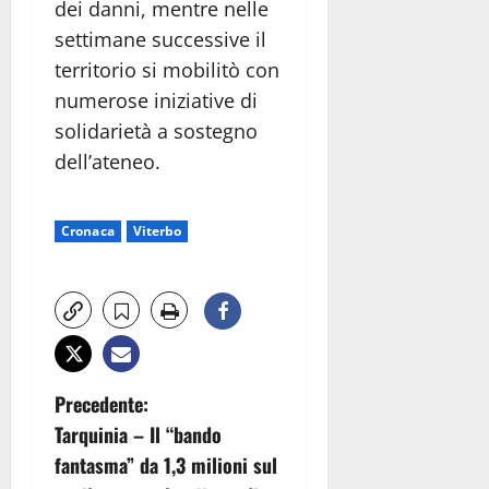
dei danni, mentre nelle
settimane successive il
territorio si mobilitò con
numerose iniziative di
solidarietà a sostegno
dell’ateneo.
Cronaca
Viterbo
N
Precedente:
Tarquinia – Il “bando
a
fantasma” da 1,3 milioni sul