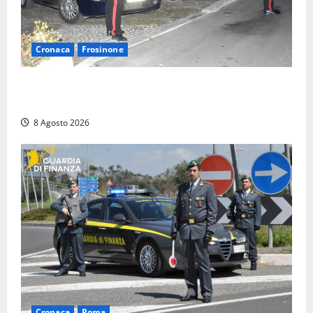
Cronaca
Frosinone
Coppia sorpresa con la droga in casa a Fiuggi:
l’alloggio era un ‘laboratorio’ per preparare dosi
8 Agosto 2026
Cronaca
Roma