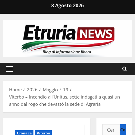
Vai
8 Agosto 2026
al
contenuto
Menu
principale
Home
2026
Maggio
19
Viterbo – Incendio all’Unitus, sette indagati a quasi un
anno dal rogo che devastò la sede di Agraria
Ricerca
Cronaca
Viterbo