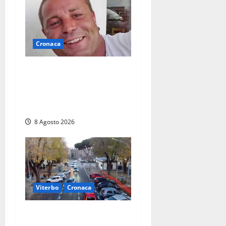
Cronaca
Ieri l’ultimo saluto ad
Alessandro Motroni: la
comunità di Marta si è
stretta attorno alla famiglia
8 Agosto 2026
Viterbo
Cronaca
Ancora problemi a Viale