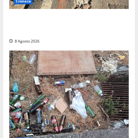
Cronaca
A Tarquinia Lido un Ferragosto tra immondizia, pista
ciclabile “da motocross” e proteste: “Il sindaco
pensa solo a fare cassa” (FOTO)
8 Agosto 2026