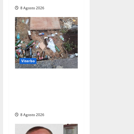
8 Agosto 2026
Viterbo
La denuncia di un
commerciante: «Al Sacrario
tra degrado e paura, i miei
figli rischiano di perdere
tutto»
8 Agosto 2026