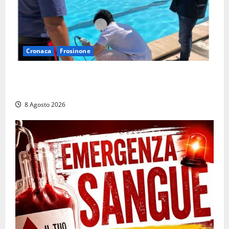
Cronaca
Frosinone
Irregolarità in una piscina di Roccasecca: scattano
la sospensione e una pesante multa
8 Agosto 2026