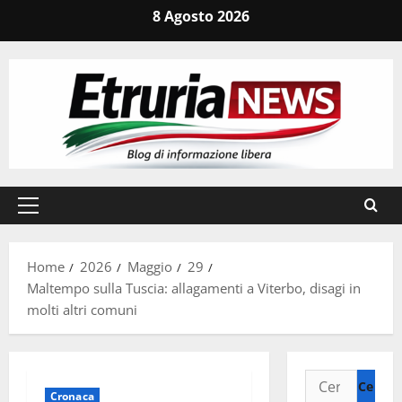
Vai
8 Agosto 2026
al
contenuto
Menu
principale
Home
2026
Maggio
29
Maltempo sulla Tuscia: allagamenti a Viterbo, disagi in
molti altri comuni
Ricerca
Cronaca