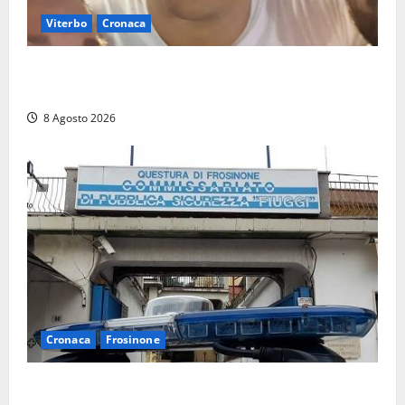
Viterbo
Cronaca
Brutto incidente stradale per Alessio Fiorillo:
Viterbo si stringe al suo “ciuffo”
8 Agosto 2026
Cronaca
Frosinone
Auto sospetta fermata a Fiuggi: la polizia trova un