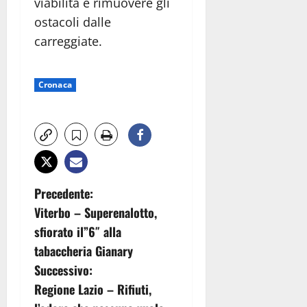
viabilità e rimuovere gli
ostacoli dalle
carreggiate.
Cronaca
N
Precedente:
Viterbo – Superenalotto,
a
sfiorato il”6″ alla
v
tabaccheria Gianary
Successivo:
i
Regione Lazio – Rifiuti,