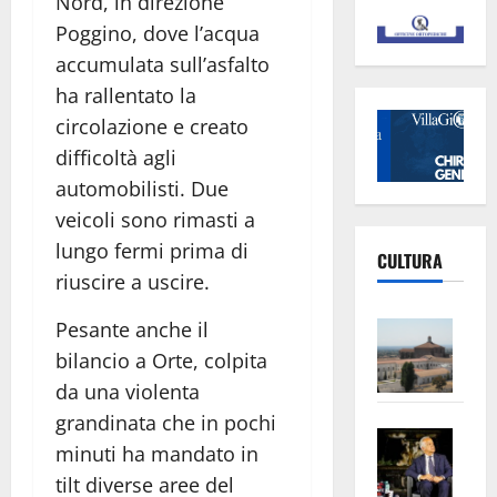
Nord, in direzione
Poggino, dove l’acqua
accumulata sull’asfalto
ha rallentato la
circolazione e creato
difficoltà agli
automobilisti. Due
veicoli sono rimasti a
lungo fermi prima di
CULTURA
riuscire a uscire.
Vite
Pesante anche il
–
bilancio a Orte, colpita
L’Un
da una violenta
ampl
grandinata che in pochi
Saba
la
minuti ha mandato in
–
No
tilt diverse aree del
Pian
Tax