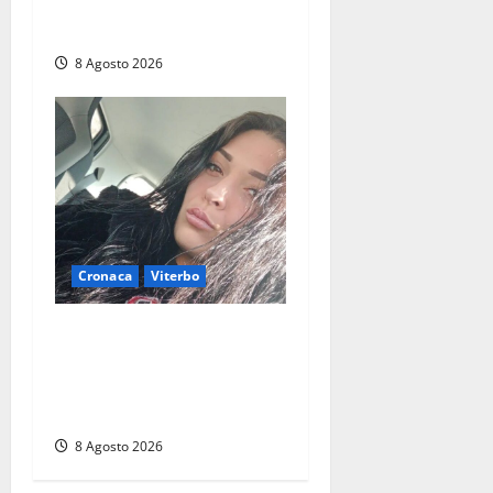
vittima di un incidente in
moto
8 Agosto 2026
Cronaca
Viterbo
Aveva compiuto 23 anni
ieri: Benedetta trovata
morta nell’ex Consorzio
agrario
8 Agosto 2026