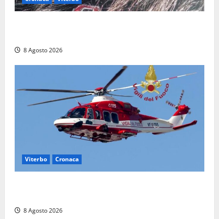
Aveva compiuto 23 anni ieri: Benedetta trovata
morta nell’ex Consorzio agrario
8 Agosto 2026
Viterbo
Cronaca
Scattano le ricerche per un piccolo elicottero
precipitato a Sutri: era un falso allarme
8 Agosto 2026