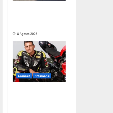
Fontana Grande, la piazza
senza identità: «Tolte le
auto, il centro è morto. E
adesso cosa resta?»
8 Agosto 2026
Cronaca
Frosinone
Alessandro Giannetti è
morto dopo un mese di
agonia: il giovane
carabiniere di Fontana Liri