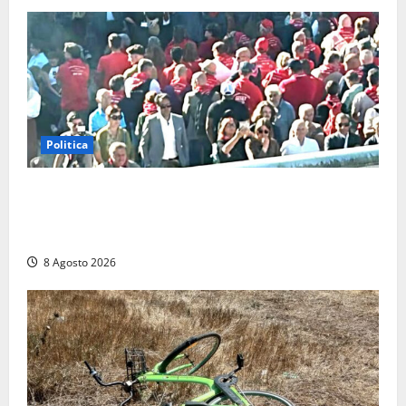
Politica
“Cgil volta le spalle a La Russa e Sberna” a
Marcinelle, Meloni: “Gesto vergognoso”. Landini
replica: “Falso”
8 Agosto 2026