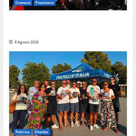
Cronaca
Frosinone
Alessandro Giannetti è morto dopo un mese di
agonia: il giovane carabiniere di Fontana Liri vittima
di un incidente in moto
8 Agosto 2026
Politica
Viterbo