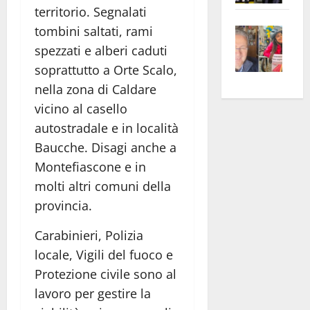
territorio. Segnalati
apre
Area
Vite
tombini saltati, rami
la
sogl
–
rass
Isee
spezzati e alberi caduti
A
atte
a
soprattutto a Orte Scalo,
Omb
anc
26mi
nella zona di Caldare
Fest
Cont
euro
vicino al casello
Fron
Vald
per
autostradale e in località
e
e
l’an
Baucche. Disagi anche a
Gabb
Zang
acca
Montefiascone e in
vis
202
molti altri comuni della
a
vis
provincia.
Carabinieri, Polizia
locale, Vigili del fuoco e
Protezione civile sono al
lavoro per gestire la