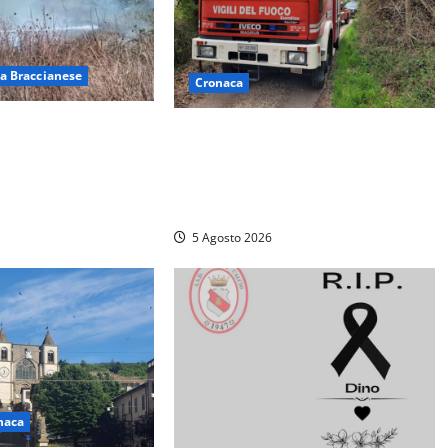
a Braccianese
Cronaca
 ad Anguillara,
Penna in Teverina – Incendio di
alle abitazioni:
sterpaglie arriva fino alla
gili del fuoco
provinciale: traffico bloccato verso
Orte
5 Agosto 2026
naca