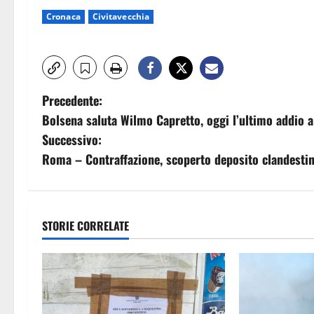
Cronaca
Civitavecchia
N
Precedente:
Bolsena saluta Wilmo Capretto, oggi l’ultimo addio a
a
Successivo:
v
Roma – Contraffazione, scoperto deposito clandestin
i
g
STORIE CORRELATE
a
z
i