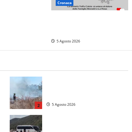
Cronaca
ogastronomiche”, a
 Cimino tre giorni
Il Tolfa Calcio saluta Romolo
moria e tradizioni
Monaldi: scompare una figura
simbolo del club
5 Agosto 2026
e
Vasto incendio ad Anguillara, fiamme
o
vicino alle abitazioni: mobilitati i
Vigili del fuoco
5 Agosto 2026
2
Incidente Terni-Rieti, deceduto
questa mattina un altro turista che si