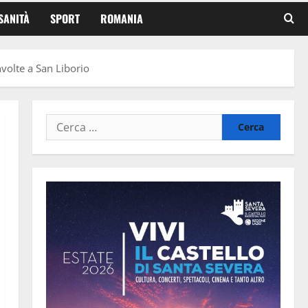
SANITÀ
SPORT
ROMANIA
nvolte a San Liborio
Ricerca
per: