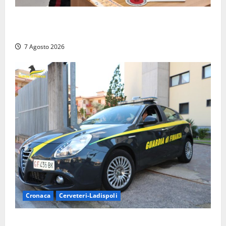
Assalto armato al Conad di Ceccano: lo schianto in
camper e l’arresto lampo a Frosinone
7 Agosto 2026
Cronaca
Cerveteri-Ladispoli
Ladispoli al centro dei controlli della Guardia di