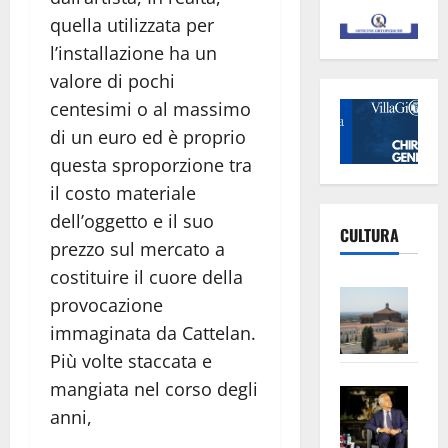
quella utilizzata per
l’installazione ha un
valore di pochi
centesimi o al massimo
di un euro ed è proprio
questa sproporzione tra
il costo materiale
dell’oggetto e il suo
CULTURA
prezzo sul mercato a
costituire il cuore della
Vite
provocazione
–
immaginata da Cattelan.
L’Un
Più volte staccata e
ampl
mangiata nel corso degli
Saba
la
anni,
–
No
Pian
Tax