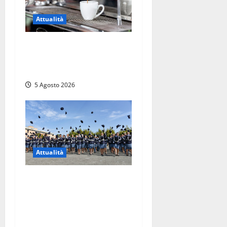
Attualità
Viterbo – Pubblici esercizi
aperti a Ferragosto, il
comune predispone elenco
5 Agosto 2026
Attualità
Giuramento per il 233esimo
corso allievi agenti della
Polizia di Stato, tra loro
anche Mattia Salvati di