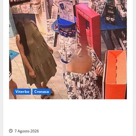
Viterbo
Cronaca
Svaligiano una farmacia a Viterbo davanti alle
telecamere, poi commettono altri furti a Orte: è
caccia a due donne
7 Agosto 2026