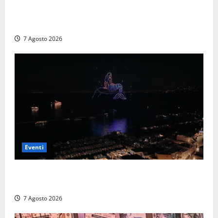
A Civitavecchia quindici giorni di pesce “in strada”
con Il Padellone
7 Agosto 2026
Eventi
Capri si racconta di notte con 500 droni: apre la
serata Antonello Venditti
7 Agosto 2026