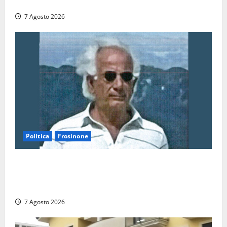
Santis “in diretta” social
7 Agosto 2026
Politica
Frosinone
Verso le elezioni di Frosinone, il Polo Civico si
allarga ancora: ufficiale l’ingresso di Giorgio
Ceccarelli dopo Emanuela Turri
7 Agosto 2026