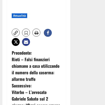
Attualità
N
Precedente:
Rieti – Falsi finanzieri
a
chiamano a casa utilizzando
v
il numero della caserma:
allarme truffe
i
Successivo:
g
Viterbo – L’avvocato
Gabriele Sabato sul 2
a