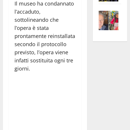
Il museo ha condannato
apre
Area
l’accaduto,
Vite
la
sogl
sottolineando che
–
rass
Isee
A
atte
a
l’opera è stata
Omb
anc
26mi
prontamente reinstallata
Fest
Cont
euro
secondo il protocollo
Fron
Vald
per
previsto, l’opera viene
e
e
l’an
infatti sostituita ogni tre
Gabb
Zang
acca
giorni.
vis
202
a
vis