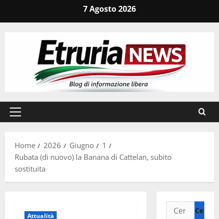
Vai
7 Agosto 2026
al
contenuto
Menu
principale
Home
2026
Giugno
1
Rubata (di nuovo) la Banana di Cattelan, subito
sostituita
Ricerca
Attualità