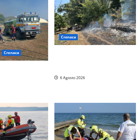
Cronaca
Principio di incendio nella Riserva
Cronaca
del Lago di Vico: sul posto tracce
– Vasto incendio al
di bivacchi abusivi
bilitazione di
6 Agosto 2026