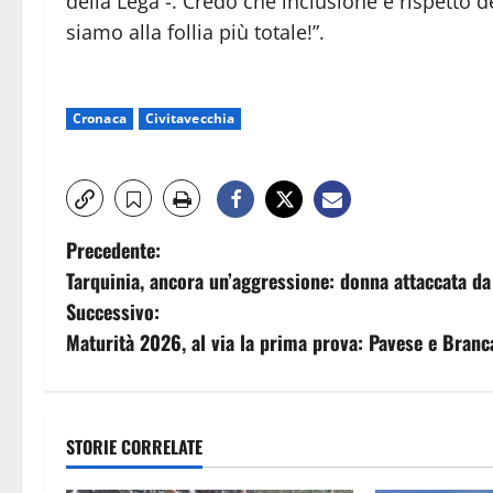
della Lega -. Credo che inclusione e rispetto
siamo alla follia più totale!”.
Cronaca
Civitavecchia
N
Precedente:
Tarquinia, ancora un’aggressione: donna attaccata da 
a
Successivo:
v
Maturità 2026, al via la prima prova: Pavese e Brancat
i
g
STORIE CORRELATE
a