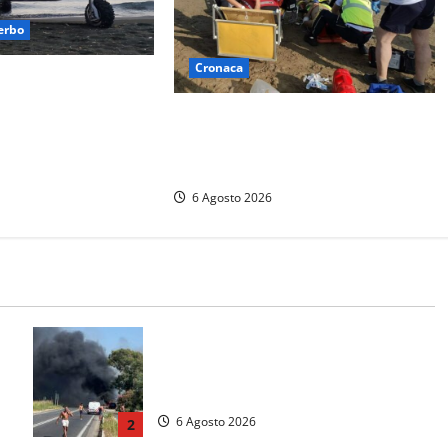
erbo
Cronaca
i capovolge al Lago
uattro persone messe
Tuffo vietato dal pontile, muore un
gili del fuoco
17enne dopo quattro giorni di
agonia
6 Agosto 2026
Santa Marinella – Vasto incendio
sull’Aurelia: strada chiusa in
a
entrambe le direzioni (FOTO)
6 Agosto 2026
2