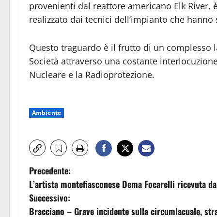
provenienti dal reattore americano Elk River, 
realizzato dai tecnici del
l’impianto c
he hanno 
Questo traguardo è il frutto di un complesso l
Società attraverso una costante interlocuzione 
Nucleare e la Radioprotezione.
Ambiente
N
Precedente:
L’artista montefiasconese Dema Focarelli ricevuta d
a
Successivo:
v
Bracciano – Grave incidente sulla circumlacuale, str