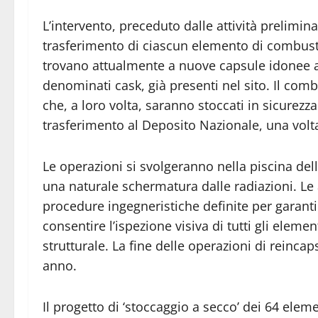
L’intervento
, preceduto dalle attività prelimin
trasferimento di ciascun elemento di combusti
trovano
attualmente
a nuove capsule idonee al
denominati cask
,
già presenti nel sito. Il comb
che
,
a loro volt
a,
saranno
stoccat
i in sicurezza
trasferimento al Deposito Nazionale, una volta
Le operazioni
si svolgeranno nella piscina del
una naturale schermatura dalle radiazioni. Le
procedure ingegneristiche definite per garantir
consentire l’ispezione visiva di tutti gli elemen
strutturale.
La fine delle operazioni
di reinca
anno
.
Il progetto di ‘stoccaggio a secco’ dei 64 elem