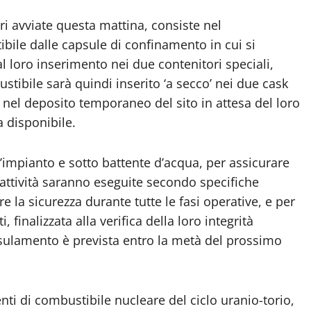
ari avviate questa mattina,
consiste nel
bile dalle capsule di confinamento in cui si
 loro inserimento nei due contenitori speciali,
ustibile
sarà quindi
inserito ‘a secco’ nei
due
cask
nel deposito temporaneo del sito in attesa del
loro
 disponibile.
l’impianto
e
sotto battente d’acqua
,
per
assicurare
 attività saranno eseguite secondo specifiche
e la sicurezza durante tutte le fasi operativ
e,
e per
ti
,
finalizzata alla verifica della loro integrità
psulamento è
prevista
entro la metà del prossimo
enti di combustibile nucleare del ciclo uranio-torio,