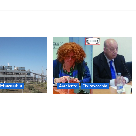
ivitavecchia
Ambiente
Civitavecchia
– Tvn, il Comitato
Civitavecchia – Fosso Crepacuore,
osco”: “Bene la fine
la Regione Lazio chiude la
a il bosco va
Conferenza di Servizi: sì al rinnovo
dell’Autorizzazione Integrata
Ambientale