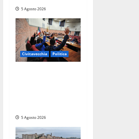
dottoressa Emanuela Turri
5 Agosto 2026
Civitavecchia
Politica
Civitavecchia – Piendibene
non risponde alle
interrogazioni e Di Gennaro
non fa rispettare
regolamento, opposizione
abbandona l’aula
5 Agosto 2026