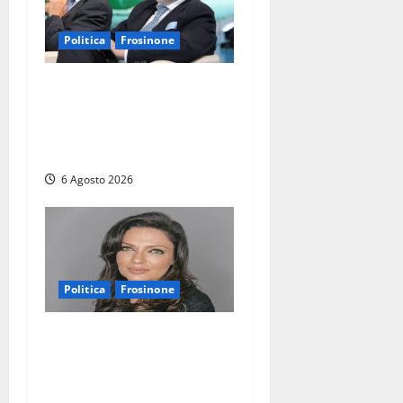
Politica
Frosinone
Frosinone – TAV e nuovo
aeroporto: la ‘ricetta’ di
Quadrini per il rilancio della
Ciociaria
6 Agosto 2026
Politica
Frosinone
Frosinone – Polo Civico,
colpaccio in vista delle
prossime Comunali: entra la