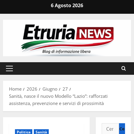
Vai
6 Agosto 2026
al
contenuto
Menu
principale
Home
2026
Giugno
27
Sanità, nasce il nuovo Modello “Lazio”: rafforzati
assistenza, prevenzione e servizi di prossimità
Ricerca
Politica
Sanità