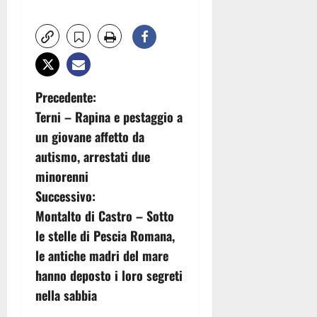
N
Precedente:
Terni – Rapina e pestaggio a
a
un giovane affetto da
v
autismo, arrestati due
minorenni
i
Successivo:
g
Montalto di Castro – Sotto
le stelle di Pescia Romana,
a
le antiche madri del mare
z
hanno deposto i loro segreti
nella sabbia
i