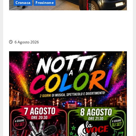
Cronaca
Frosinone
Ceccano – Rapina al Conad: minaccia il cassiere con
la pistola e fugge in camper con il bottino, arresto
lampo
6 Agosto 2026