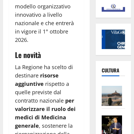
modello organizzativo
innovativo a livello
nazionale e che entrerà
in vigore il 1° ottobre
2026.
Le novità
La Regione ha scelto di
CULTURA
destinare
risorse
aggiuntive
rispetto a
Vite
quelle previste dal
–
contratto nazionale
per
L’Un
valorizzare il ruolo dei
ampl
medici di Medicina
Saba
la
–
No
generale
, sostenere la
Pian
Tax