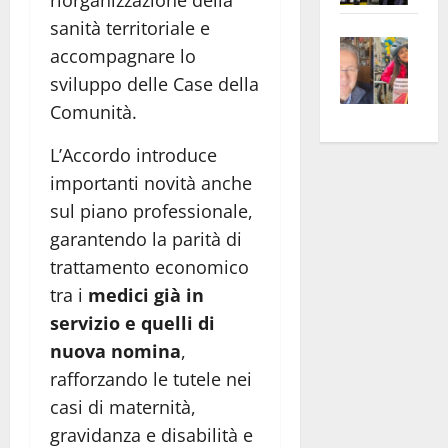
riorganizzazione della
apre
Area
sanità territoriale e
Vite
la
sogl
accompagnare lo
–
rass
Isee
sviluppo delle Case della
A
atte
a
Comunità.
Omb
anc
26mi
Fest
Cont
euro
L’Accordo introduce
Fron
Vald
per
importanti novità anche
e
e
l’an
sul piano professionale,
Gabb
Zang
acca
garantendo la parità di
vis
202
trattamento economico
a
vis
tra i
medici già in
servizio e quelli di
nuova nomina
,
rafforzando le tutele nei
casi di maternità,
gravidanza e disabilità e