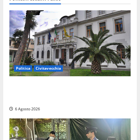
5 Agosto
2026
Politica
Civitavecchia
Civitavecchia – Fratelli d’Italia sulle Terme Imperiali:
“Piendibene e Cangani spieghino perché stanno
bloccando un’occasione storica”
6 Agosto 2026