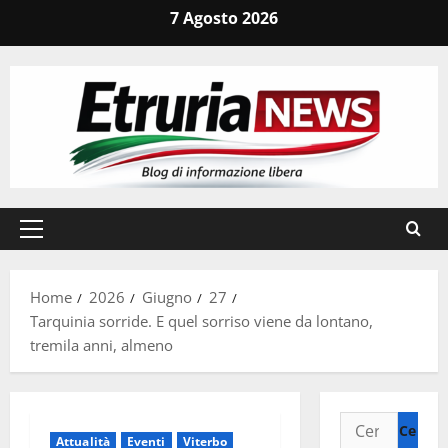
Vai
7 Agosto 2026
al
contenuto
Menu
principale
Home
2026
Giugno
27
Tarquinia sorride. E quel sorriso viene da lontano,
tremila anni, almeno
Ricerca
Attualità
Eventi
Viterbo