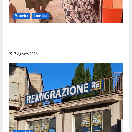
Viterbo
Cronaca
Svaligiano una farmacia a Viterbo davanti alle
telecamere, poi commettono altri furti a Orte: è
caccia a due donne
7 Agosto 2026