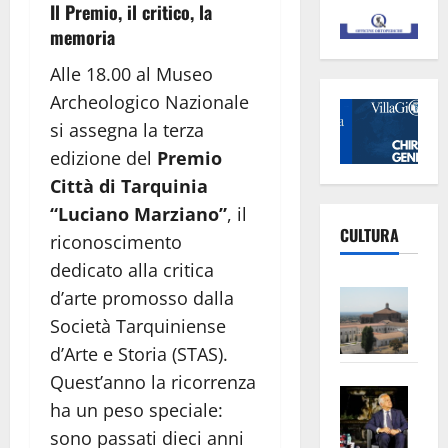
Il Premio, il critico, la
memoria
Alle 18.00 al Museo
Archeologico Nazionale
si assegna la terza
edizione del
Premio
Città di Tarquinia
“Luciano Marziano”
, il
CULTURA
riconoscimento
dedicato alla critica
Vite
d’arte promosso dalla
–
Società Tarquiniense
L’Un
d’Arte e Storia (STAS).
ampl
Quest’anno la ricorrenza
Saba
la
ha un peso speciale:
–
No
sono passati dieci anni
Pian
Tax