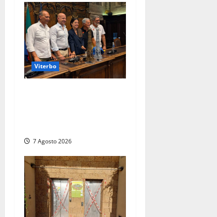
Viterbo
Santa Rosa, premi a chi
torna da lontano: a Viterbo
il “Ciuffo” e la “Rosa” d’Oro
e d’Argento
7 Agosto 2026