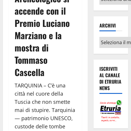
argomenti
accende con il
Premio Luciano
ARCHIVI
Marziano e la
Archivi
mostra di
Tommaso
ISCRIVITI
Cascella
AL CANALE
DI ETRURIA
TARQUINIA – C’è una
NEWS
città nel cuore della
Tuscia che non smette
mai di stupire. Tarquinia
— patrimonio UNESCO,
custode delle tombe