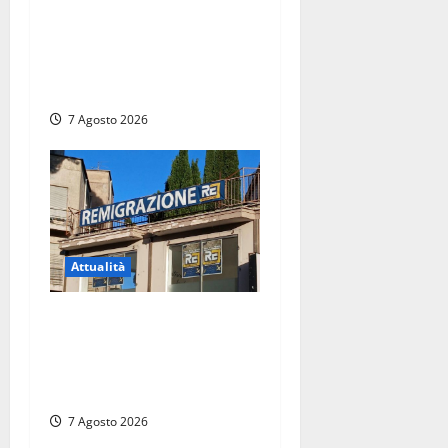
Viterbo davanti alle
telecamere, poi commettono
altri furti a Orte: è caccia a
due donne
7 Agosto 2026
Attualità
Viterbo – Diffida per la
sindaca Frontini: “La scritta
Remigrazione è ancora al
suo posto”
7 Agosto 2026