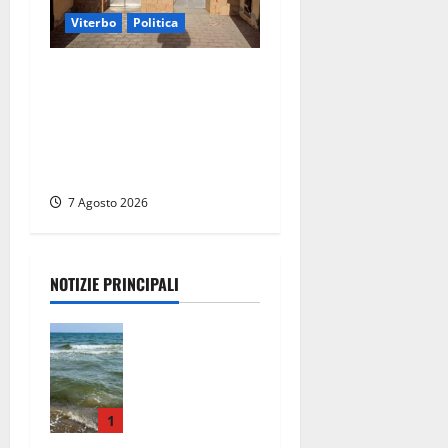
Viterbo
Politica
Ascensori chiusi durante la
Fiera del Vino a
Montefiascone: volano
stracci tra Manzi, Paolini e
De Santis “in diretta” social
7 Agosto 2026
NOTIZIE PRINCIPALI
Montalto
Marina,
schiuma e
acqua
colorata in
1
mare: Arpa