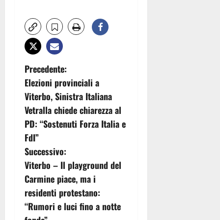
N
Precedente:
Elezioni provinciali a
a
Viterbo, Sinistra Italiana
v
Vetralla chiede chiarezza al
PD: “Sostenuti Forza Italia e
i
FdI”
g
Successivo:
Viterbo – Il playground del
a
Carmine piace, ma i
z
residenti protestano:
“Rumori e luci fino a notte
i
fonda”