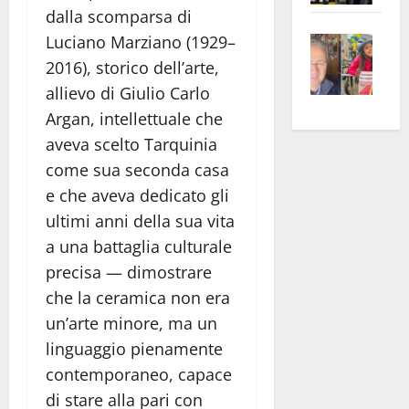
dalla scomparsa di
apre
Area
Vite
la
sogl
Luciano Marziano (1929–
–
rass
Isee
2016), storico dell’arte,
A
atte
a
allievo di Giulio Carlo
Omb
anc
26mi
Argan, intellettuale che
Fest
Cont
euro
aveva scelto Tarquinia
Fron
Vald
per
come sua seconda casa
e
e
l’an
e che aveva dedicato gli
Gabb
Zang
acca
ultimi anni della sua vita
vis
202
a
a una battaglia culturale
vis
precisa — dimostrare
che la ceramica non era
un’arte minore, ma un
linguaggio pienamente
contemporaneo, capace
di stare alla pari con