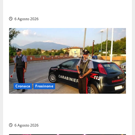
Santa Marinella, due nuovi agenti entrano nella
Polizia locale: rafforzato il presidio del territorio
6 Agosto 2026
Cronaca
Frosinone
Ceccano – Rapina al Conad: minaccia il cassiere con
la pistola e fugge in camper con il bottino, arresto
lampo
6 Agosto 2026