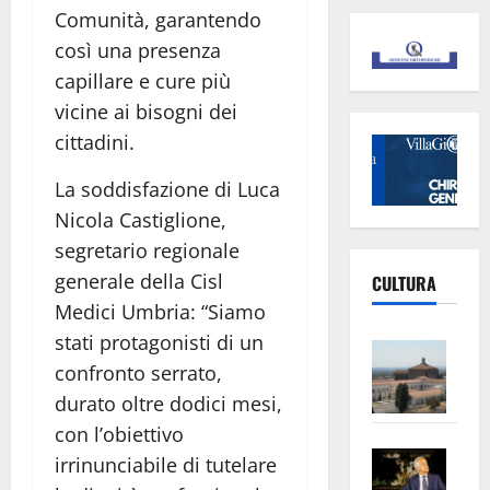
Comunità, garantendo
così una presenza
capillare e cure più
vicine ai bisogni dei
cittadini.
La soddisfazione di Luca
Nicola Castiglione,
segretario regionale
generale della Cisl
CULTURA
Medici Umbria: “Siamo
stati protagonisti di un
Vite
confronto serrato,
–
L’Un
durato oltre dodici mesi,
ampl
con l’obiettivo
Saba
la
irrinunciabile di tutelare
–
No