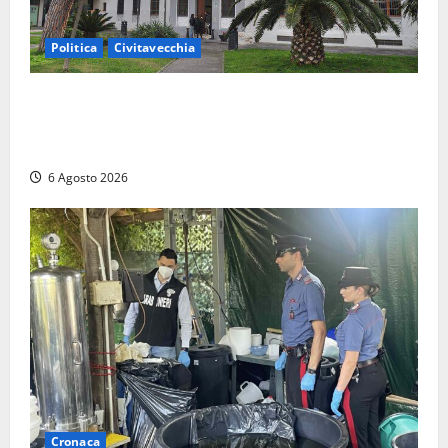
Politica
Civitavecchia
Civitavecchia – Fratelli d’Italia sulle Terme Imperiali:
“Piendibene e Cangani spieghino perché stanno
bloccando un’occasione storica”
6 Agosto 2026
Cronaca