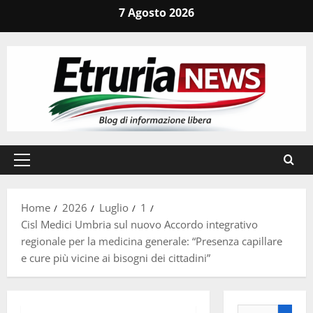
Vai
7 Agosto 2026
al
contenuto
Menu
principale
Home
2026
Luglio
1
Cisl Medici Umbria sul nuovo Accordo integrativo
regionale per la medicina generale: “Presenza capillare
e cure più vicine ai bisogni dei cittadini”
Ricerca