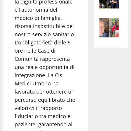
la dignità professionale
Pian
Tax
e l’autonomia del
apre
Area
medico di famiglia,
Vite
la
sogl
risorsa insostituibile del
–
rass
Isee
nostro servizio sanitario.
A
atte
a
Omb
anc
26mi
L’obbligatorietà delle 6
Fest
Cont
euro
ore nelle Case di
Fron
Vald
per
Comunità rappresenta
e
e
l’an
una reale opportunità di
Gabb
Zang
acca
integrazione. La Cisl
vis
202
Medici Umbria ha
a
lavorato per ottenere un
vis
percorso equilibrato che
valorizzi il rapporto
fiduciario tra medico e
paziente, garantendo al