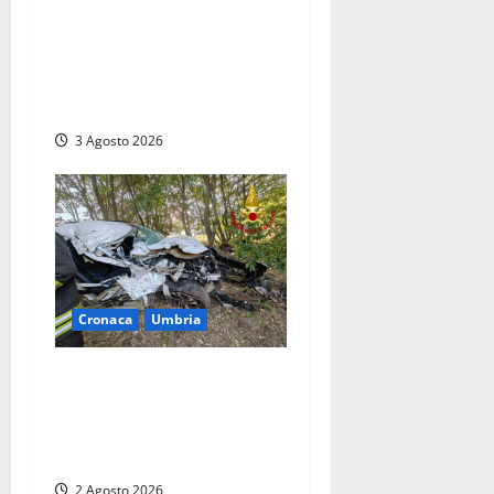
Tragedia sulla Rieti-Terni,
sei morti e 34 i feriti.
Proietti: «Uno scenario di
guerra»
3 Agosto 2026
Cronaca
Umbria
Orvieto – Auto distrutta
nello schianto, due ragazze
vive per miracolo ma una è
in codice rosso
2 Agosto 2026