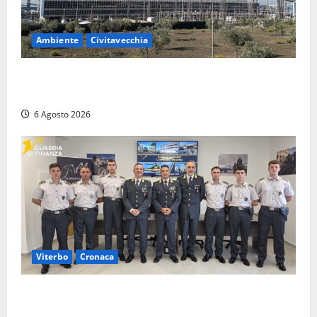
Ambiente
Civitavecchia
Civitavecchia – Tvn, il Comitato “Salviamo il Bosco”:
“Bene la fine del carbone, ma il bosco va tutelato”
6 Agosto 2026
Viterbo
Cronaca
Tarquinia, sei allievi marescialli della Guardia di
Finanza in supporto ai controlli estivi