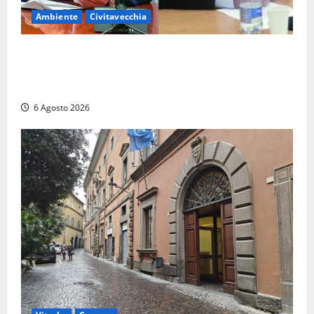
Ambiente
Civitavecchia
Civitavecchia – Fosso Crepacuore, la Regione Lazio
chiude la Conferenza di Servizi: sì al rinnovo
dell’Autorizzazione Integrata Ambientale
6 Agosto 2026