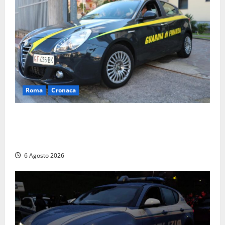
Roma
Cronaca
Roma – Tor Sapienza, fermato pusher con crack e
cocaina durante un controllo della Guardia di
Finanza
6 Agosto 2026