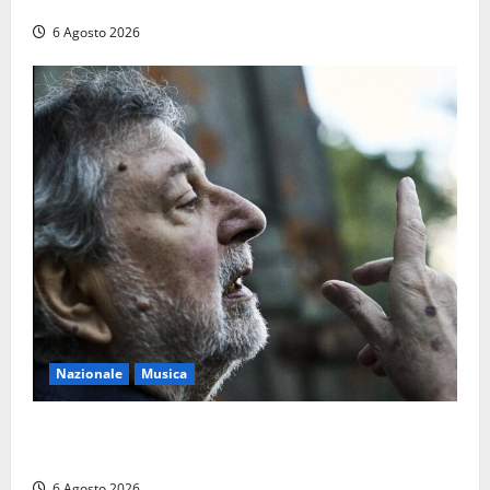
feriti: denunciato dai carabinieri
6 Agosto 2026
Nazionale
Musica
L’ultimo viaggio del cantastorie: addio a Francesco
Guccini, il poeta dell’appennino
6 Agosto 2026