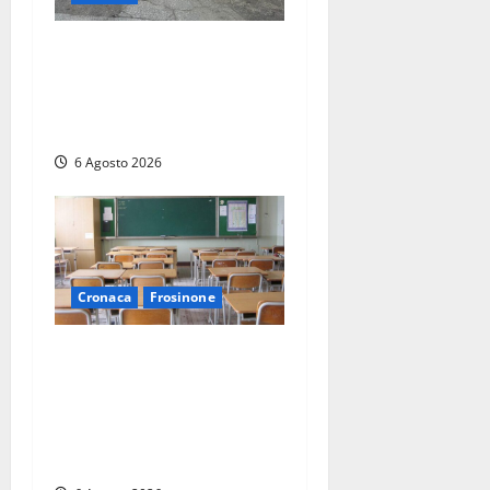
Tarquinia – Inseguimento
sulla Tuscanese: 25enne
senza patente fermato dopo
la fuga in auto
6 Agosto 2026
Cronaca
Frosinone
Frosinone, presunte
molestie al liceo su una
minorenne: il Gip dice no
all’archiviazione, il prof
nega