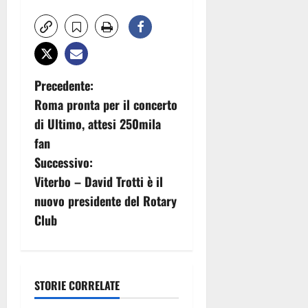
N
Precedente:
Roma pronta per il concerto
a
di Ultimo, attesi 250mila
v
fan
Successivo:
i
Viterbo – David Trotti è il
g
nuovo presidente del Rotary
Club
a
z
i
STORIE CORRELATE