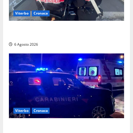
Viterbo
Cronaca
Controlli dei carabinieri nel Viterbese: cinque
persone segnalate per droga, ritirate alcune patenti
6 Agosto 2026
Viterbo
Cronaca
Tuscania, lo trovano ubriaco dopo un incidente con