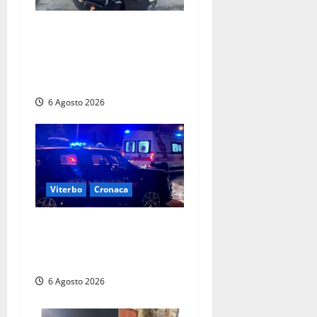
Controlli dei carabinieri nel
Viterbese: cinque persone
segnalate per droga, ritirate
alcune patenti
6 Agosto 2026
Viterbo
Cronaca
Tuscania, lo trovano ubriaco
dopo un incidente con feriti:
denunciato dai carabinieri
6 Agosto 2026