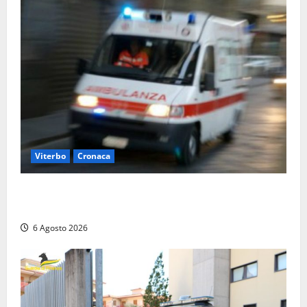
Viterbo
Cronaca
Viterbo, cade dal camion della raccolta rifiuti:
operatore trasportato in ospedale
6 Agosto 2026