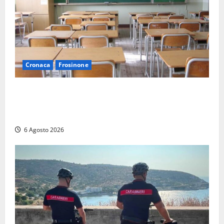
Cronaca
Frosinone
Frosinone, presunte molestie al liceo su una
minorenne: il Gip dice no all’archiviazione, il prof
nega
6 Agosto 2026