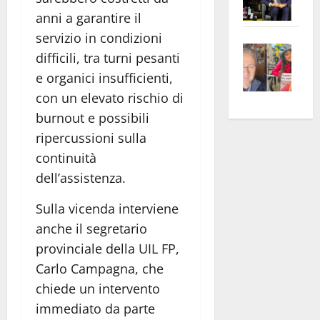
Pian
Tax
anni a garantire il
apre
Area
servizio in condizioni
Vite
la
sogl
difficili, tra turni pesanti
–
rass
Isee
e organici insufficienti,
A
atte
a
con un elevato rischio di
Omb
anc
26mi
burnout e possibili
Fest
Cont
euro
Fron
ripercussioni sulla
Vald
per
e
e
l’an
continuità
Gabb
Zang
acca
dell’assistenza.
vis
202
Sulla vicenda interviene
a
vis
anche il segretario
provinciale della UIL FP,
Carlo Campagna, che
chiede un intervento
immediato da parte