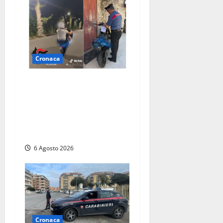
Cronaca
Anagni, si filma mentre
‘impenna’ e pubblica tutto
sui social: i carabinieri
trovano il video e lo
sanzionano
6 Agosto 2026
Cronaca