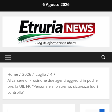
Vai
6 Agosto 2026
al
contenuto
Menu
principale
Home
2026
Luglio
4
Al carcere di Frosinone due agenti aggrediti in poche
ore, la UIL FP: “Personale allo stremo, sicurezza fuori
controllo”
Ricerca