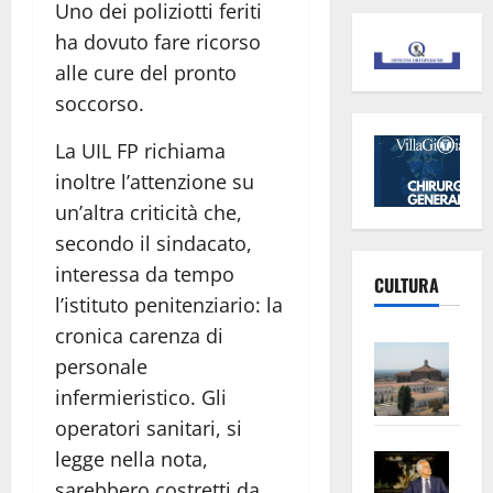
Uno dei poliziotti feriti
ha dovuto fare ricorso
alle cure del pronto
soccorso.
La UIL FP richiama
inoltre l’attenzione su
un’altra criticità che,
secondo il sindacato,
interessa da tempo
CULTURA
l’istituto penitenziario: la
cronica carenza di
Vite
personale
–
infermieristico. Gli
L’Un
operatori sanitari, si
ampl
Saba
legge nella nota,
la
–
No
sarebbero costretti da