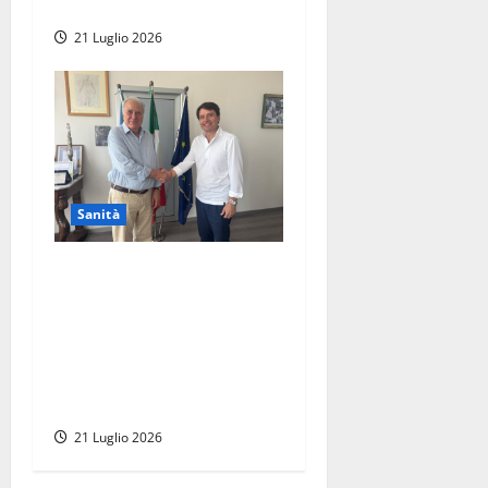
dottor Enzo Facchini
21 Luglio 2026
Sanità
Viterbo – All’ospedale Santa
Rosa nasce il nuovo
laboratorio di genetica
medica, grazie ad una
donazione di oltre 2 milioni
di euro
21 Luglio 2026