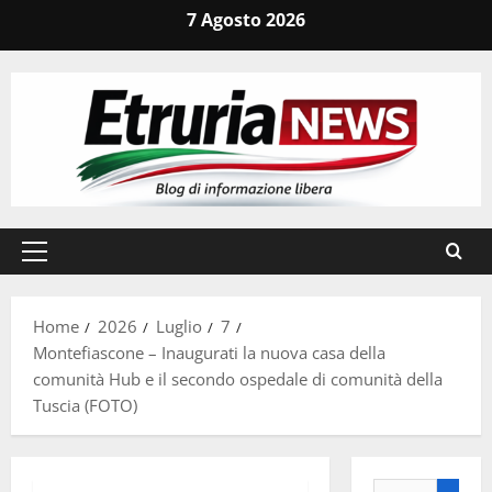
Vai
7 Agosto 2026
al
contenuto
Menu
principale
Home
2026
Luglio
7
Montefiascone – Inaugurati la nuova casa della
comunità Hub e il secondo ospedale di comunità della
Tuscia (FOTO)
Ricerca