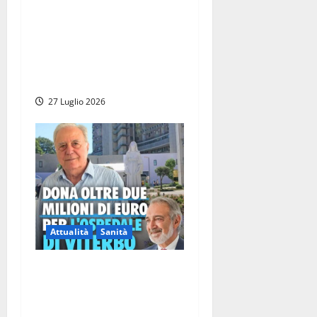
Rosa open day per
conoscere il parto indolore,
Nicolanti: “Il dolore del
parto non sia un passaggio
obbligato”
27 Luglio 2026
Attualità
Sanità
Viterbo – Il presidente
Rocca ricorda la
straordinaria generosità del