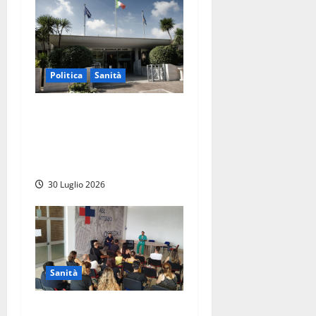
Politica
Sanità
Sanità Lazio, il centrodestra
attacca l’opposizione:
“Basta arrampicarsi sugli
specchi”
30 Luglio 2026
Sanità
Viterbo – All’ospedale Santa