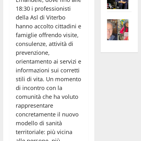
Pian
Tax
18:30 i professionisti
apre
Area
della Asl di Viterbo
Vite
la
sogl
hanno accolto cittadini e
–
rass
Isee
famiglie offrendo visite,
A
atte
a
consulenze, attività di
Omb
anc
26mi
prevenzione,
Fest
Cont
euro
Fron
Vald
orientamento ai servizi e
per
e
e
l’an
informazioni sui corretti
Gabb
Zang
acca
stili di vita. Un momento
vis
202
di incontro con la
a
comunità che ha voluto
vis
rappresentare
concretamente il nuovo
modello di sanità
territoriale: più vicina
alle persone, più