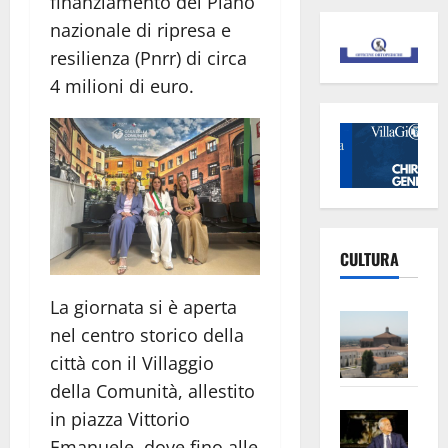
finanziamento del Piano
nazionale di ripresa e
resilienza (Pnrr) di circa
4 milioni di euro.
CULTURA
La giornata si è aperta
Vite
nel centro storico della
–
città con il Villaggio
L’Un
della Comunità, allestito
ampl
Saba
la
in piazza Vittorio
–
No
Emanuele, dove fino alle