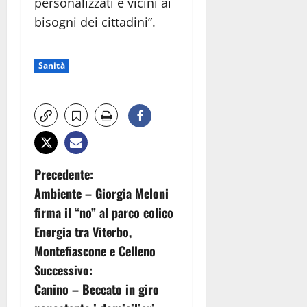
personalizzati e vicini ai
bisogni dei cittadini”.
Sanità
N
Precedente:
Ambiente – Giorgia Meloni
a
firma il “no” al parco eolico
v
Energia tra Viterbo,
Montefiascone e Celleno
i
Successivo:
g
Canino – Beccato in giro