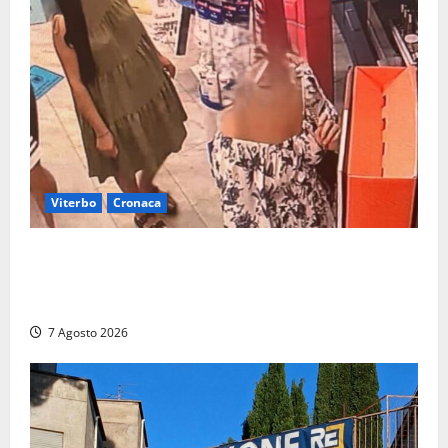
Viterbo
Cronaca
Svaligiano una farmacia a Viterbo davanti alle
telecamere, poi commettono altri furti a Orte: è
caccia a due donne
7 Agosto 2026