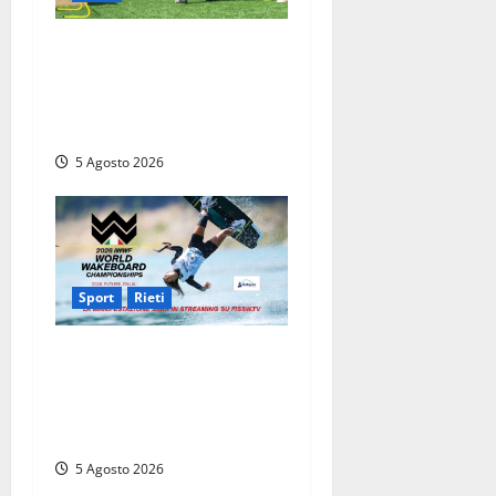
Calcio – Sorianese, si
riparte quasi da zero: al via
la preparazione verso
l’Eccellenza 2026/27
5 Agosto 2026
Sport
Rieti
Mondiali di Wakeboard
2026: al via le gare sul Lago
del Salto e grande festa
d’apertura a Rieti
5 Agosto 2026