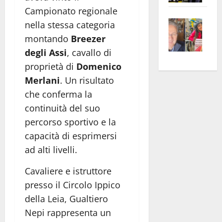
apre
Area
Campionato regionale
Vite
la
sogl
nella stessa categoria
–
rass
Isee
montando
Breezer
A
atte
a
degli Assi
, cavallo di
Omb
anc
26mi
proprietà di
Domenico
Fest
Cont
euro
Merlani
. Un risultato
Fron
Vald
per
che conferma la
e
e
l’an
continuità del suo
Gabb
Zang
acca
vis
202
percorso sportivo e la
a
capacità di esprimersi
vis
ad alti livelli.
Cavaliere e istruttore
presso il Circolo Ippico
della Leia, Gualtiero
Nepi rappresenta un