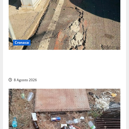
Cronaca
A Tarquinia Lido un Ferragosto tra immondizia, pista
ciclabile “da motocross” e proteste: “Il sindaco
pensa solo a fare cassa” (FOTO)
8 Agosto 2026