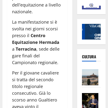
dell’equitazione a livello
nazionale.
La manifestazione si è
svolta nei giorni scorsi
presso il
Centro
Equitazione Hermada
a
Terracina
, sede delle
gare finali del
CULTURA
Campionato regionale.
Vite
Per il giovane cavaliere
–
si tratta del secondo
L’Un
titolo regionale
ampl
consecutivo. Già lo
Saba
la
scorso anno Gualtiero
–
No
aveva vinto il
Pian
Tax