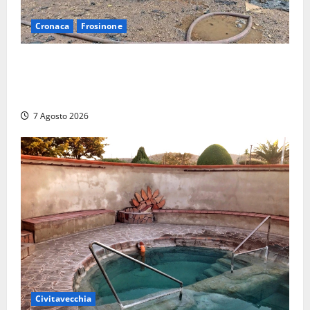
Cronaca
Frosinone
Strage di bestiame in un devastante incendio in
un’azienda agricola a Castrocielo: distrutti la
struttura e diversi mezzi
7 Agosto 2026
Civitavecchia