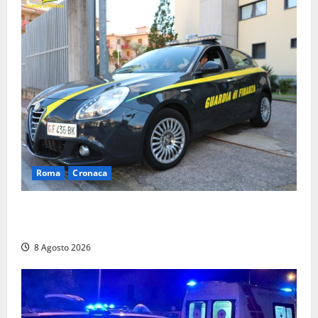
Roma
Cronaca
Sorpresi con cocaina e hashish: due denunciati a Tor
Sapienza
8 Agosto 2026