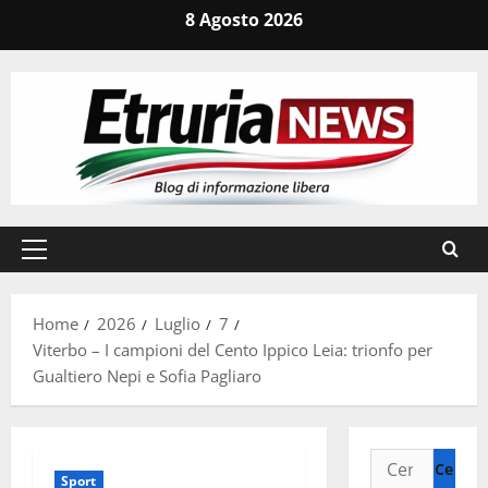
Vai
8 Agosto 2026
al
contenuto
Menu
principale
Home
2026
Luglio
7
Viterbo – I campioni del Cento Ippico Leia: trionfo per
Gualtiero Nepi e Sofia Pagliaro
Ricerca
Sport