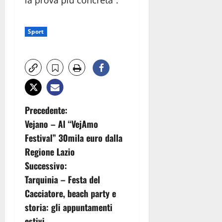
la prova più concreta”.
Sport
N
Precedente:
Vejano – Al “VejAmo
a
Festival” 30mila euro dalla
v
Regione Lazio
Successivo:
i
Tarquinia – Festa del
g
Cacciatore, beach party e
storia: gli appuntamenti
a
estivi