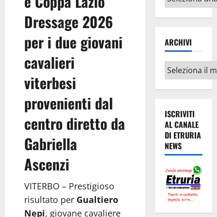
e Coppa Lazio
argomenti
Dressage 2026
per i due giovani
ARCHIVI
cavalieri
Archivi
viterbesi
provenienti dal
ISCRIVITI
centro diretto da
AL CANALE
DI ETRURIA
Gabriella
NEWS
Ascenzi
VITERBO – Prestigioso
risultato per
Gualtiero
Nepi
, giovane cavaliere