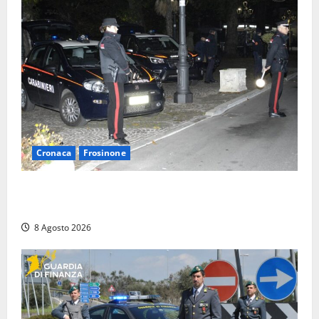
bloccato
8 Agosto
2026
Cronaca
Frosinone
Coppia sorpresa con la droga in casa a Fiuggi:
l’alloggio era un ‘laboratorio’ per preparare dosi
8 Agosto 2026