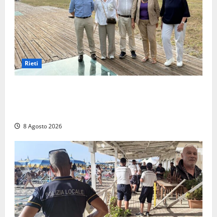
Rieti
Monteleone Sabino (Ri), l’assessore Rinaldi al
“Trebula Muteasca”: «Fare sistema per valorizzare il
sito archeologico»
8 Agosto 2026