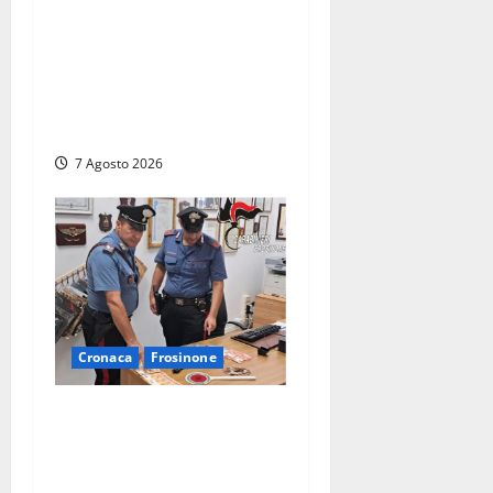
Svaligiano una farmacia a
Viterbo davanti alle
telecamere, poi commettono
altri furti a Orte: è caccia a
due donne
7 Agosto 2026
Cronaca
Frosinone
Assalto armato al Conad di
Ceccano: lo schianto in
camper e l’arresto lampo a