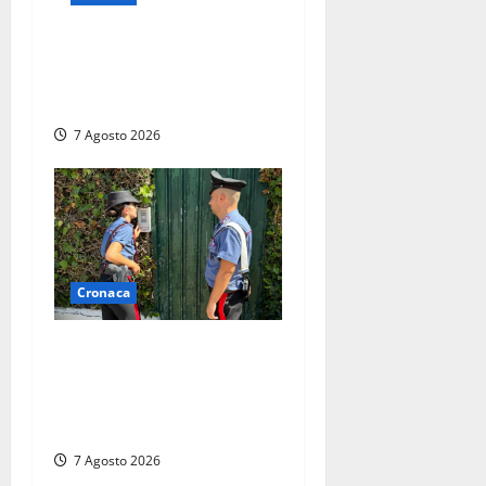
Lutto a Viterbo: è morto
Massimo Maggini, una vita
tra politica e giornalismo
7 Agosto 2026
Cronaca
Aggredisce il padre con un
coltello perché non gli dà i
soldi, arrestato a Fregene
ragazzo di 26 anni
7 Agosto 2026