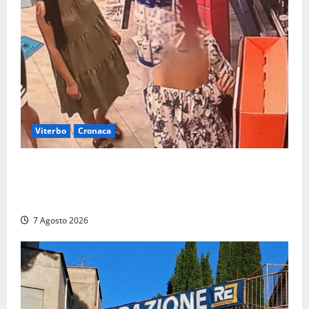
Viterbo
Cronaca
Svaligiano una farmacia a Viterbo davanti alle
telecamere, poi commettono altri furti a Orte: è
caccia a due donne
7 Agosto 2026