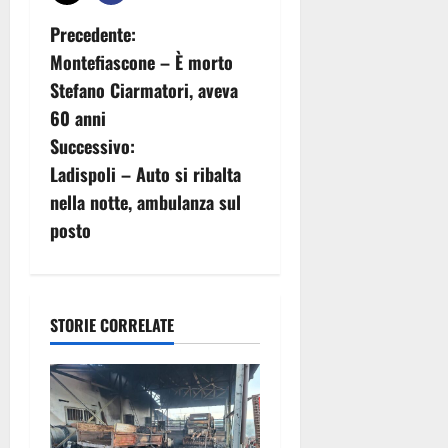
N
Precedente:
Montefiascone – È morto
a
Stefano Ciarmatori, aveva
v
60 anni
Successivo:
i
Ladispoli – Auto si ribalta
g
nella notte, ambulanza sul
posto
a
z
i
STORIE CORRELATE
o
n