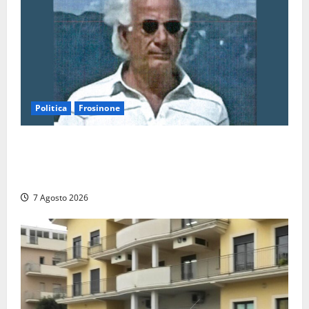
Politica
Frosinone
Verso le elezioni di Frosinone, il Polo Civico si
allarga ancora: ufficiale l’ingresso di Giorgio
Ceccarelli dopo Emanuela Turri
7 Agosto 2026