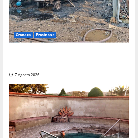
Cronaca
Frosinone
Strage di bestiame in un devastante incendio in
un’azienda agricola a Castrocielo: distrutti la
struttura e diversi mezzi
7 Agosto 2026