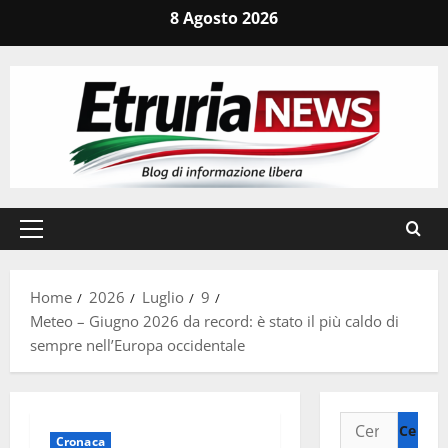
Vai
8 Agosto 2026
al
contenuto
Menu
principale
Home
2026
Luglio
9
Meteo – Giugno 2026 da record: è stato il più caldo di
sempre nell’Europa occidentale
Ricerca
Cronaca