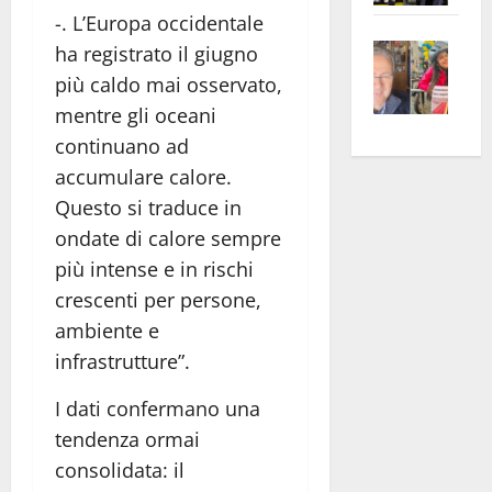
apre
Area
-. L’Europa occidentale
Vite
la
sogl
ha registrato il giugno
–
rass
Isee
più caldo mai osservato,
A
atte
a
mentre gli oceani
Omb
anc
26mi
continuano ad
Fest
Cont
euro
accumulare calore.
Fron
Vald
per
Questo si traduce in
e
e
l’an
ondate di calore sempre
Gabb
Zang
acca
vis
più intense e in rischi
202
a
crescenti per persone,
vis
ambiente e
infrastrutture”.
I dati confermano una
tendenza ormai
consolidata: il