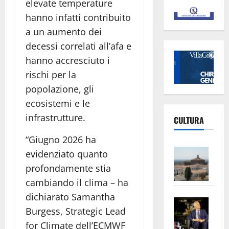
elevate temperature
hanno infatti contribuito
a un aumento dei
decessi correlati all’afa e
hanno accresciuto i
rischi per la
popolazione, gli
ecosistemi e le
infrastrutture.
CULTURA
“Giugno 2026 ha
Vite
evidenziato quanto
–
profondamente stia
L’Un
cambiando il clima – ha
ampl
dichiarato Samantha
Saba
la
Burgess, Strategic Lead
–
No
for Climate dell’ECMWF
Pian
Tax