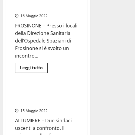
e sindacalisti di Confintesa
Lega:
Sanità Lazio
“Finalmente
i
16 Maggio 2022
poliziotti
dotati
di
FROSINONE – Presso i locali
Taser”
della Direzione Sanitaria
dell’Ospedale Spaziani di
Frosinone si è svolto un
incontro...
Leggi
Leggi tutto
di
Politica
più
su
Frosinone
–
Allumiere – Pasquini cerca la
Incontro
conferma. Landi outsider con
tra
dirigenti
larghe intese
dell’Ospedale
Spaziani
15 Maggio 2022
e
sindacalisti
ALLUMIERE – Due sindaci
di
Confintesa
uscenti a confronto. Il
Sanità
Lazio