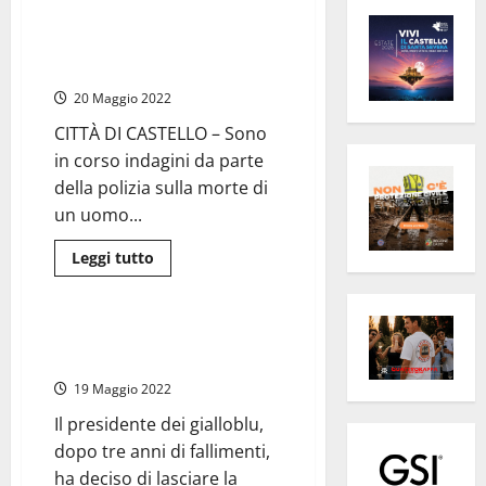
Città di Castello – Trovato
morto in casa con gamba rotta
e una ferita alla testa
20 Maggio 2022
CITTÀ DI CASTELLO – Sono
in corso indagini da parte
della polizia sulla morte di
un uomo...
Leggi
Leggi tutto
di
Sport
più
su
Città
di
Viterbese, ormai siamo al saluto
Castello
(caro) “Romano”
–
Trovato
19 Maggio 2022
morto
in
Il presidente dei gialloblu,
casa
con
dopo tre anni di fallimenti,
gamba
rotta
ha deciso di lasciare la
e