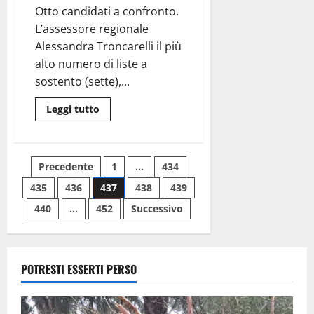
pronto
Otto candidati a confronto.
Fabio
Rampelli
L’assessore regionale
Alessandra Troncarelli il più
alto numero di liste a
sostento (sette),...
Leggi
Leggi tutto
di
più
su
Viterbo
–
Paginazione
Precedente
1
…
434
Elezioni,
tutte
le
435
436
437
438
439
degli
liste
e
440
…
452
Successivo
i
articoli
nomi
dei
candidati
a
confronto
POTRESTI ESSERTI PERSO
nella
Città
dei
Papi