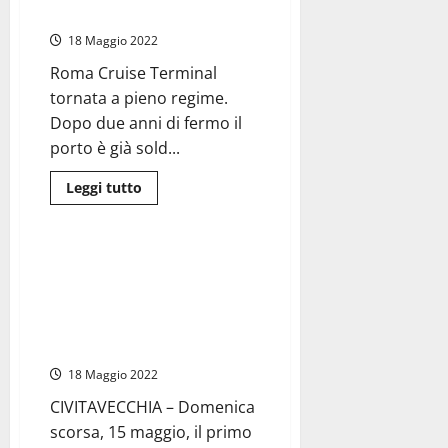
consiliare
volta, tre nuove navi da crociera
intitolata
al
18 Maggio 2022
carabiniere
martire
Roma Cruise Terminal
Alcibiade
Cavalieri
tornata a pieno regime.
Dopo due anni di fermo il
porto è già sold...
Leggi
Leggi tutto
di
Porti
più
su
Civitavecchia
Porto
Civitavecchia Porto – “Scenic
–
Eclipse” approda a Molo
Hanno
fatto
Vespucci, visita a bordo di
scalo
Portelli e Carabetti sullo yacht
in
città,
“polare”
per
la
18 Maggio 2022
prima
volta,
CIVITAVECCHIA – Domenica
tre
nuove
scorsa, 15 maggio, il primo
navi