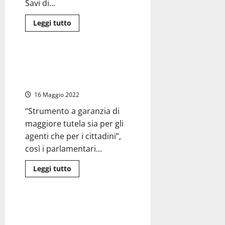
Savi di...
termalismo»
Leggi
Leggi tutto
di
Umbria
più
su
Viterbo
–
Umbria – I parlamentari della
Mobilità
Lega: “Finalmente i poliziotti
Erasmus+
a
dotati di Taser”
Kalamoti
(Grecia)
16 Maggio 2022
dell’Istituto
Tecnico
“Strumento a garanzia di
Paolo
Savi
maggiore tutela sia per gli
agenti che per i cittadini”,
così i parlamentari...
Leggi
Leggi tutto
di
Regione Lazio
Frosinone
più
su
Umbria
–
Frosinone – Incontro tra
I
dirigenti dell’Ospedale Spaziani
parlamentari
della