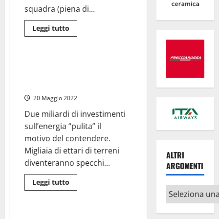
una
squadra (piena di...
ferita
alla
testa
Leggi
Leggi tutto
di
Ambiente
più
su
Viterbese,
ormai
Regione Lazio e Sovrintendenza
siamo
in guerra nella Tuscia per colpa
al
saluto
del fotovoltaico
(caro)
“Romano”
20 Maggio 2022
Due miliardi di investimenti
sull’energia “pulita” il
motivo del contendere.
Migliaia di ettari di terreni
ALTRI
diventeranno specchi...
ARGOMENTI
Leggi
Leggi tutto
di
Altri
Politica
più
argomenti
su
Regione
Lazio
Lazio – Il candidato “forte” del