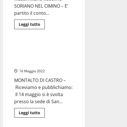
Daniele
Boschi.
SORIANO NEL CIMINO – E’
La
cerimonia
partito il conto...
in
Cattedrale
Leggi
Leggi tutto
di
Politica
più
su
Soriano
nel
Montalto di Castro – Elezioni,
Cimino
Angelo di Giorgio ha presentato
–
Riapre
la squadra “Ambiente e
lo
Progresso”
Sport
Village
16 Maggio 2022
MONTALTO DI CASTRO –
Riceviamo e pubblichiamo:
Il 14 maggio si è svolta
presso la sede di San...
Leggi
Leggi tutto
di
Politica
più
su