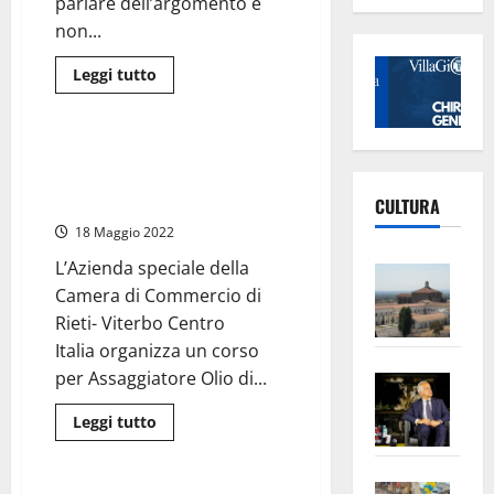
parlare dell’argomento e
non...
Leggi
Leggi tutto
di
Food News
più
su
Civitavecchia
Porto
Camera Commercio Viterbo-
–
Rieti, al via corso per
Marina
Yachting:
assaggiatori olio d’oliva
CULTURA
il
consiglio
18 Maggio 2022
si
riunisce
L’Azienda speciale della
Vite
il
27
Camera di Commercio di
–
maggio,
nel
Rieti- Viterbo Centro
L’Un
frattempo…
Italia organizza un corso
ampl
per Assaggiatore Olio di...
Saba
la
–
No
Leggi
Leggi tutto
Pian
Tax
di
Politica
più
apre
Area
su
Camera
Vite
la
sogl