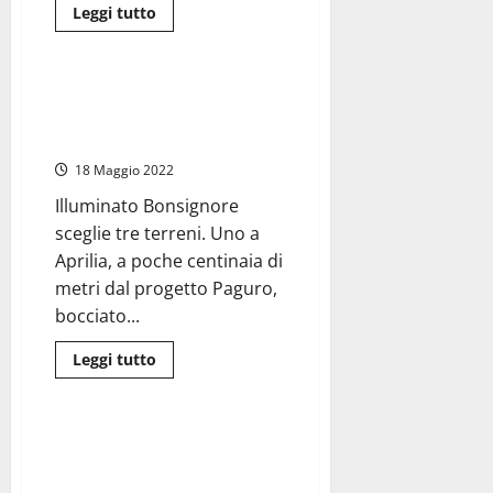
Leggi
Leggi tutto
di
Ambiente
più
su
Civitavecchia
Porto
Latina – Rifiuti, il commissario
–
ha individuato i siti per la
Crociere,
finalmente
discarica ma…
riapre
Largo
18 Maggio 2022
della
Pace
Illuminato Bonsignore
sceglie tre terreni. Uno a
Aprilia, a poche centinaia di
metri dal progetto Paguro,
bocciato...
Leggi
Leggi tutto
di
Attualità
più
su
Latina
–
Viterbo – Ordinati due nuovi
Rifiuti,
sacerdoti: don Antonio Ramirez
il
commissario
e don Daniele Boschi. La