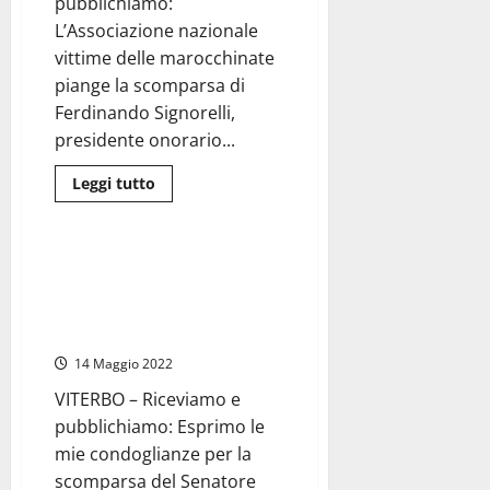
pubblichiamo:
ha
portato
L’Associazione nazionale
in
vittime delle marocchinate
parlamento
le
piange la scomparsa di
istanze
del
Ferdinando Signorelli,
territorio”
presidente onorario...
Leggi
Leggi tutto
di
Attualità
più
su
Viterbo
–
Viterbo – Rotelli (Fd’I):
L’associazione
“Ferdinando Signorelli parte
nazionale
vittime
della storia della destra
delle
viterbese e nazionale”
marocchinate:
“Con
14 Maggio 2022
Signorelli
se
ne
VITERBO – Riceviamo e
va
pubblichiamo: Esprimo le
un
amico
mie condoglianze per la
e
un
scomparsa del Senatore
politico