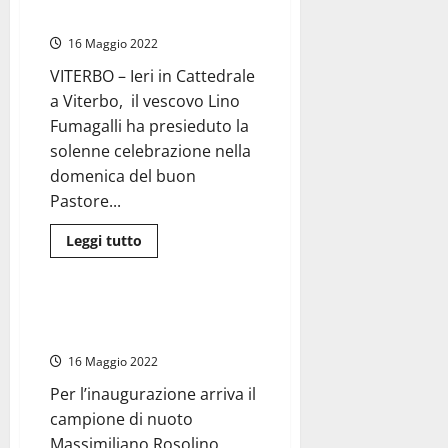
ha
cerimonia in Cattedrale
individuato
i
16 Maggio 2022
siti
per
la
VITERBO – Ieri in Cattedrale
discarica
a Viterbo, il vescovo Lino
ma…
Fumagalli ha presieduto la
solenne celebrazione nella
domenica del buon
Pastore...
Leggi
Leggi tutto
di
Attualità
più
su
Viterbo
–
Soriano nel Cimino – Riapre lo
Ordinati
Sport Village
due
nuovi
16 Maggio 2022
sacerdoti:
don
Per l’inaugurazione arriva il
Antonio
Ramirez
campione di nuoto
e
don
Massimiliano Rosolino