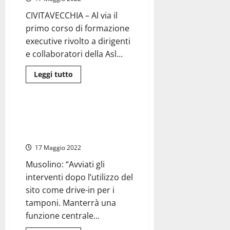
da
crociera
CIVITAVECCHIA – Al via il
primo corso di formazione
executive rivolto a dirigenti
e collaboratori della Asl...
Leggi
Leggi tutto
di
Porti
più
su
Civitavecchia
–
Civitavecchia Porto – Crociere,
Polo
finalmente riapre Largo della
universitario:
iniziativa
Pace
formativa
per
17 Maggio 2022
dirigenti
della
Musolino: “Avviati gli
Asl
Rm4
interventi dopo l’utilizzo del
sito come drive-in per i
tamponi. Manterrà una
funzione centrale...