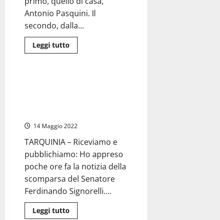
primo, quello di casa,
Antonio Pasquini. Il
secondo, dalla...
Leggi
Leggi tutto
di
Attualità
più
su
Allumiere
–
Tarquinia – Sindaco Giulivi: “Di
Pasquini
Signorelli ci mancherà la sua
cerca
la
intelligenza, ars oratoria,
conferma.
eleganza e coerenza”
Landi
outsider
14 Maggio 2022
con
larghe
intese
TARQUINIA – Riceviamo e
pubblichiamo: Ho appreso
poche ore fa la notizia della
scomparsa del Senatore
Ferdinando Signorelli....
Leggi
Leggi tutto
di