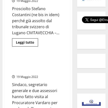
19 Maggio 2022
presidenza
della
regione
Prosciolto Stefano
verrà
Costantini (ne bis in idem)
scelto
solo
perché già assolto dal
con
le
tribunale svizzero di
primarie
Lugano CIVITAVECCHIA –...
Leggi
Leggi tutto
di
Civitavecchia
più
su
Civitavecchia
–
Civitavecchia Porto – Marina
Truffa
Yachting: il consiglio si riunisce
alla
Fondazione
il 27 maggio, nel frattempo…
Cariciv,
rinviato
19 Maggio 2022
a
giudizio
Sindaco, segretario
solo
Patrizio
generale e due assessori
Fondi.
Pagherà
hanno fatto visita al
solo
Procuratore Vardaro per
lui?