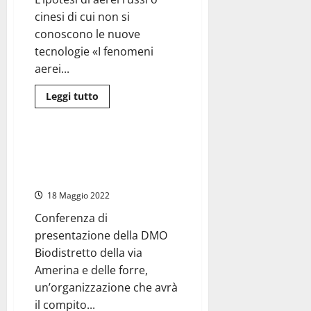
con
Sgarbi,
cinesi di cui non si
la
città
conoscono le nuove
si
tecnologie «I fenomeni
apre
al
aerei...
mondo
e
al
Leggi
Leggi tutto
grande
di
turismo
Attualità
più
su
“Gli
Ufo
Al via il progetto sulle
sono
destinazione turistiche
una
minaccia
finanziato dalla Regione Lazio
alla
sicurezza,
18 Maggio 2022
vanno
studiati”:
Conferenza di
la
richiesta
presentazione della DMO
al
Congresso
Biodistretto della via
Usa
Amerina e delle forre,
un’organizzazione che avrà
il compito...