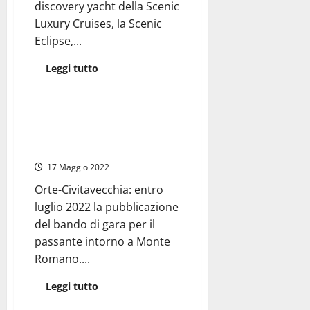
da
discovery yacht della Scenic
crociera
Luxury Cruises, la Scenic
Eclipse,...
Leggi
Leggi tutto
di
Attualità
più
su
Civitavecchia
Porto
Orte-Civitavecchia, finalmente
–
arriva il bando di gara per il
“Scenic
Eclipse”
“passante” di Monte Romano
approda
a
17 Maggio 2022
Molo
Vespucci,
Orte-Civitavecchia: entro
visita
a
luglio 2022 la pubblicazione
bordo
di
del bando di gara per il
Portelli
passante intorno a Monte
e
Carabetti
Romano....
sullo
yacht
“polare”
Leggi
Leggi tutto
di
Porti
più