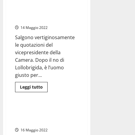
Viterbo
–
Lazio – Regionali 2023: il
Casapound:
centrodestra esce dall’impasse,
“La
figura
pronto Fabio Rampelli
di
Nando
14 Maggio 2022
Signorelli
è
Salgono vertiginosamente
insostituibile”
le quotazioni del
vicepresidente della
Camera. Dopo il no di
Lollobrigida, è l’uomo
giusto per...
Leggi
Leggi tutto
di
Politica
più
su
Lazio
–
Viterbo – Elezioni, tutte le liste
Regionali
e i nomi dei candidati a
2023:
il
confronto nella Città dei Papi
centrodestra
esce
16 Maggio 2022
dall’impasse,