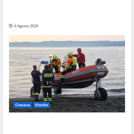
Viterbo, paura in via Murialdo: anziano minaccia di
lanciarsi dal settimo piano, salvato dai soccorritori
(FOTO)
6 Agosto 2026
Cronaca
Viterbo
Imbarcazione si capovolge al Lago di Bolsena,
quattro persone messe in salvo dai vigili del fuoco