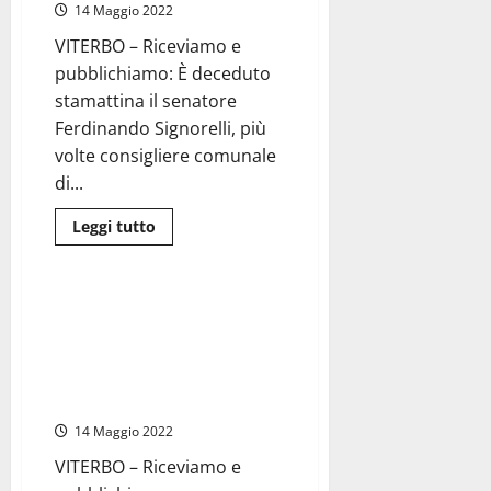
giacca
14 Maggio 2022
il
presidente
VITERBO – Riceviamo e
Mari
pubblichiamo: È deceduto
stamattina il senatore
Ferdinando Signorelli, più
volte consigliere comunale
di...
Leggi
Leggi tutto
di
Attualità
più
su
Viterbo
–
Viterbo – L’associazione
Romano
nazionale vittime delle
Sini
(U.N.C.
marocchinate: “Con Signorelli
RSI):
se ne va un amico e un politico
“Signorelli,
una
di grande spessore”
bandiera
per
14 Maggio 2022
tutta
la
VITERBO – Riceviamo e
Tuscia
che