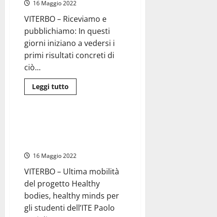
16 Maggio 2022
con
Alessia
Colonna
VITERBO – Riceviamo e
pubblichiamo: In questi
giorni iniziano a vedersi i
primi risultati concreti di
ciò...
Leggi
Leggi tutto
di
Scuola
più
su
Viterbo
–
Viterbo – Mobilità Erasmus+ a
Elezioni,
Kalamoti (Grecia) dell’Istituto
Ubertini:
«In
Tecnico Paolo Savi
questi
giorni
16 Maggio 2022
si
vedono
VITERBO – Ultima mobilità
i
risultati
del progetto Healthy
di
quanto
bodies, healthy minds per
fatto
gli studenti dell’ITE Paolo
per
il