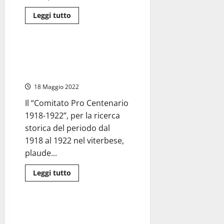
Leggi
Leggi tutto
di
Attualità
più
su
Al
via
Graffignano – La sala consiliare
il
intitolata al carabiniere martire
progetto
sulle
Alcibiade Cavalieri
destinazione
turistiche
18 Maggio 2022
finanziato
dalla
Il “Comitato Pro Centenario
Regione
Lazio
1918-1922”, per la ricerca
storica del periodo dal
1918 al 1922 nel viterbese,
plaude...
Leggi
Leggi tutto
di
Porti
più
su
Graffignano
–
Civitavecchia Porto – Hanno
La
fatto scalo in città, per la prima
sala