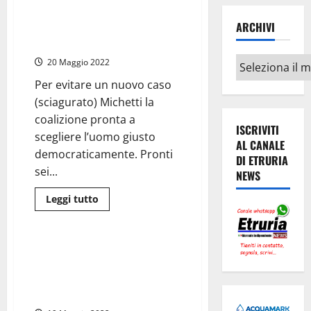
e
centrodestra alla presidenza
Sovrintendenza
in
ARCHIVI
della regione verrà scelto solo
guerra
con le primarie
nella
Tuscia
Archivi
20 Maggio 2022
per
colpa
del
Per evitare un nuovo caso
fotovoltaico
(sciagurato) Michetti la
coalizione pronta a
ISCRIVITI
scegliere l’uomo giusto
AL CANALE
democraticamente. Pronti
DI ETRURIA
sei...
NEWS
Leggi
Leggi tutto
di
Civitavecchia
più
su
Lazio
–
Civitavecchia – Truffa alla
Il
Fondazione Cariciv, rinviato a
candidato
“forte”
giudizio solo Patrizio Fondi.
del
Pagherà solo lui?
centrodestra
alla