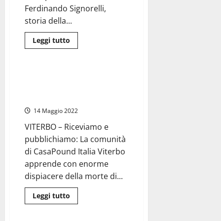
di
Ferdinando Signorelli,
grande
storia della...
spessore”
Leggi
Leggi tutto
di
Attualità
più
su
Viterbo
–
Viterbo – Casapound: “La figura
Rotelli
di Nando Signorelli è
(Fd’I):
“Ferdinando
insostituibile”
Signorelli
parte
14 Maggio 2022
della
storia
VITERBO – Riceviamo e
della
destra
pubblichiamo: La comunità
viterbese
e
di CasaPound Italia Viterbo
nazionale”
apprende con enorme
dispiacere della morte di...
Leggi
Leggi tutto
di
Politica
più
su