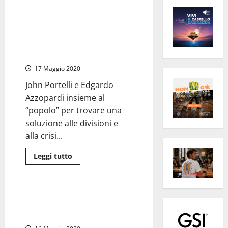
Civitavecchia Porto – Un
abbraccio di pace tra Rct (Rome
Cruise Terminal) e Port
Mobility, ieri sera “la svolta” in
un noto ristorante della città
17 Maggio 2020
John Portelli e Edgardo
Azzopardi insieme al
“popolo” per trovare una
soluzione alle divisioni e
alla crisi...
Leggi
Leggi tutto
di
Politica
più
su
Civitavecchia
Porto
Tarquinia, Civita Castellana e
–
Civitavecchia trionfano i sindaci
Un
abbraccio
della Lega di Salvini
di
pace