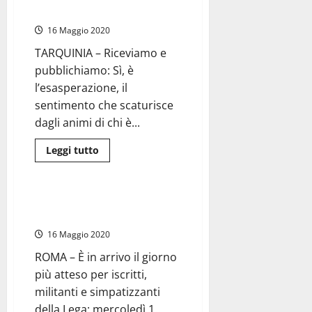
dei
Prefetto”
cinque
candidati
16 Maggio 2020
sindaco
TARQUINIA – Riceviamo e
pubblichiamo: Sì, è
l’esasperazione, il
sentimento che scaturisce
dagli animi di chi è...
Leggi
Leggi tutto
di
Civitavecchia
Politica
più
su
Tarquinia
–
Salvini a Tarquinia, Civita
Travaglini:
Castellana e Civitavecchia
“Anche
gli
16 Maggio 2020
abusivi
di
ROMA – È in arrivo il giorno
San
Giorgio
più atteso per iscritti,
devono
poter
militanti e simpatizzanti
parlare
con
della Lega: mercoledì 1...