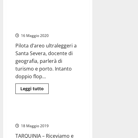
#Tarquinia2019 – Finalmente un
Taglio
fascista vero al fianco di
del
nastro
Moscherini.
alla
Convegno/sostegno a Luca
sede
di
Romagnoli
Fratelli
d’Italia
16 Maggio 2020
Pilota d’areo ultraleggeri a
Santa Severa, docente di
geografia, parlerà di
turismo e porto. Intanto
doppio flop...
Leggi
Leggi tutto
di
Politica
più
su
#Tarquinia2019
–
#Tarquinia2019 – Fratelli
Finalmente
d’Italia inaugura la nuova sede
un
fascista
18 Maggio 2019
vero
al
TARQUINIA – Riceviamo e
fianco