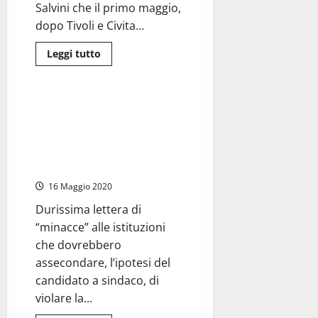
certificato
Salvini che il primo maggio,
dei
carichi
dopo Tivoli e Civita...
pendenti”
Leggi
Leggi tutto
di
Politica
più
su
#Tarquinia2019
–
#Tarquinia2019 – La prima
Matteo
uscita di Moscherini è un
Salvini
all’inaugurazione
durissimo attacco intimidatorio
della
alle istituzioni e al Prefetto di
mostra
mercato
Viterbo
delle
macchine
16 Maggio 2020
agricole
Durissima lettera di
“minacce” alle istituzioni
che dovrebbero
assecondare, l’ipotesi del
candidato a sindaco, di
violare la...