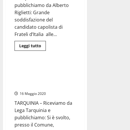
di
pubblichiamo da Alberto
Moscherini.
Convegno/sostegno
Riglietti: Grande
a
Luca
soddisfazione del
Romagnoli
candidato capolista di
Frateli d’Italia alle...
Leggi
Leggi tutto
di
Politica
più
su
#Tarquinia2019
–
#Tarquinia2019 – Il Ministro
Fratelli
Bussetti a sostegno di Sandro
d’Italia
inaugura
Giulivi: “Scuola e formazione le
la
nuove sfide del futuro”
nuova
sede
16 Maggio 2020
TARQUINIA – Riceviamo da
Lega Tarquinia e
pubblichiamo: Si è svolto,
presso il Comune,