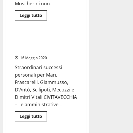
Moscherini non...
Leggi
Leggi tutto
di
Civitavecchia
più
su
#Tarquinia2019
–
#Civitavecchia2019 – Lega e
Circolano
Forza Italia trascinano Tedesco
i
primi
ad un passo dalla vittoria
nomi
della
16 Maggio 2020
giunta
Moscherini
Straordinari successi
usciti
nella
personali per Mari,
notte
da
Frascarelli, Giammusso,
Mosci
D’Antò, Scilipoti, Mecozzi e
Dimitri Vitali CIVITAVECCHIA
– Le amministrative...
Leggi
Leggi tutto
di
Politica
più
su
#Civitavecchia2019