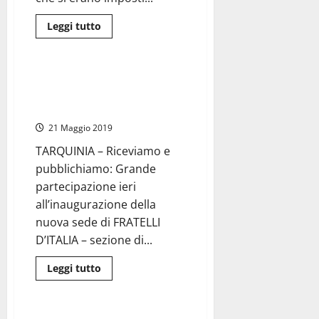
Leggi
Leggi tutto
di
Politica
più
su
#Tarquinia2019
–
#Tarquinia2019 – Taglio del
Moscherini
nastro alla sede di Fratelli
invade
la
d’Italia
città
di
21 Maggio 2019
gazebo
e
TARQUINIA – Riceviamo e
la
Polizia
pubblichiamo: Grande
lo
fa
partecipazione ieri
sgombrare
all’inaugurazione della
nuova sede di FRATELLI
D’ITALIA – sezione di...
Leggi
Leggi tutto
di
Attualità
più
su
#Tarquinia2019
–