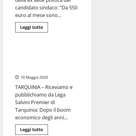
della ex sede politica del
candidato sindaco: “Da 550
euro al mese sono...
Leggi
Leggi tutto
di
Politica
più
su
#Tarquinia2019
–
#Tarquinia2019 – Giulivi (Lega):
“Altro
“Turismo volano fondamentale
che
Tarquiniadi,
per il rilancio economico del
Moscherini
territorio”
sono
un
16 Maggio 2020
anno
e
mezzo
TARQUINIA – Riceviamo e
che
pubblichiamo da Lega
non
mi
Salvini Premier di
paga
l’affitto”
Tarquinia: Dopo il boom
economico degli anni...
Leggi
Leggi tutto
di