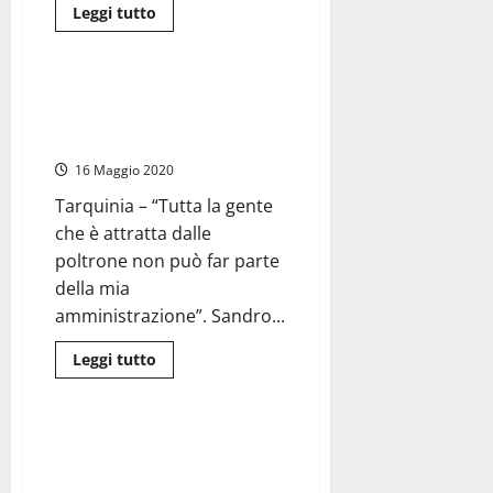
Leggi
Leggi tutto
di
Politica
più
su
#Tarquinia2019
–
#Tarquinia2019 – Presentate le
La
liste dei cinque candidati
prima
uscita
sindaco
di
Moscherini
16 Maggio 2020
è
un
Tarquinia – “Tutta la gente
durissimo
attacco
che è attratta dalle
intimidatorio
alle
poltrone non può far parte
istituzioni
della mia
e
al
amministrazione”. Sandro...
Prefetto
di
Viterbo
Leggi
Leggi tutto
di
Attualità
più
su
#Tarquinia2019
–
Tarquinia – Travaglini: “Anche
Presentate
gli abusivi di San Giorgio
le
liste
devono poter parlare con il