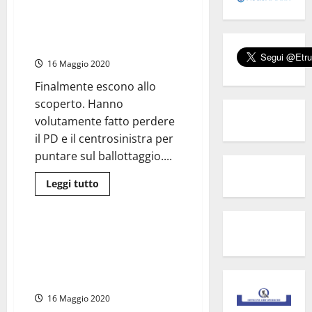
annuncia l’accordo con
lascia
il
Conversini: “Con me
“Cantiere
vicesindaco o presidente del
della
nuova
consiglio”
politica”
e
16 Maggio 2020
fonda
“area
Finalmente escono allo
moderata”
scoperto. Hanno
volutamente fatto perdere
il PD e il centrosinistra per
puntare sul ballottaggio....
Leggi
Leggi tutto
di
Politica
più
su
#Tarquinia2019
–
#Tarquinia2019 – Serafini: “Se
Moscherini
sarò il vicesindaco lo
annuncia
l’accordo
decideranno gli elettori
con
domenica”
Conversini:
“Con
16 Maggio 2020
me
vicesindaco