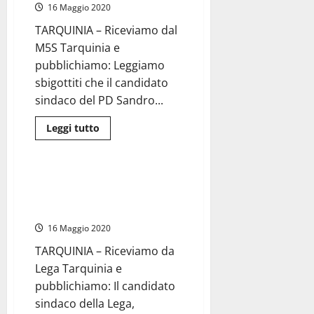
Conversini
16 Maggio 2020
non
hanno
TARQUINIA – Riceviamo dal
pubblicato
i
M5S Tarquinia e
carichi
pendenti”
pubblichiamo: Leggiamo
sbigottiti che il candidato
sindaco del PD Sandro...
Leggi
Leggi tutto
di
Politica
più
su
#Tarquinia2019
–
#Tarquinia2019 – Giulivi (Lega):
Andreani
“Ecco come riorganizzeremo il
(M5S):
“Con
centro storico della città”
Celli
la
16 Maggio 2020
tariffa
sui
TARQUINIA – Riceviamo da
rifiuti
arriva…
Lega Tarquinia e
in
ritardo!”
pubblichiamo: Il candidato
sindaco della Lega,