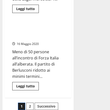
il
Prefetto”
Leggi
Leggi tutto
di
Politica
più
su
Salvini
a
#Tarquinia2019 – Arriva Tajani,
Tarquinia,
la città lo snobba e il flop è
Civita
Castellana
garantito
e
Civitavecchia
16 Maggio 2020
Meno di 50 persone
all’incontro di Forza Italia
all’alberata. Il partito di
Berlusconi ridotto ai
minimi termini...
Leggi
Leggi tutto
di
più
su
#Tarquinia2019
–
Paginazione
1
2
Successivo
Arriva
Tajani,