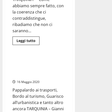
rispettata”
abbiamo sempre fatto, con
la coerenza che ci
contraddistingue,
ribadiamo che non ci
saranno...
Leggi
Leggi tutto
di
Politica
più
su
#Tarquinia2019
–
#Tarquinia2019 – Circolano i
Il
primi nomi della giunta
M5S
conferma:
Moscherini usciti nella notte da
“Non
Mosci
faremo
accordi
16 Maggio 2020
o
apparentamenti
con
Pappalardo ai trasporti,
nessuna
Bordo al turismo, Guarisco
forza
politica”
all’urbanistica e tanto altro
ancora TARQUINIA – Gianni