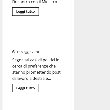
l’incontro con il Ministro...
Leggi
Leggi tutto
di
Politica
più
su
#Tarquinia2019
–
Voto di scambio, non è
Il
necessario lo «scambio» basta
Ministro
Bussetti
la promessa. Monitorati alcuni
a
candidati troppo “loquaci”
sostegno
di
16 Maggio 2020
Sandro
Giulivi:
“Scuola
Segnalati casi di politici in
e
cerca di preferenze che
formazione
le
stanno promettendo posti
nuove
sfide
di lavoro a destra e...
del
futuro”
Leggi
Leggi tutto
di
Politica
più
su
Voto
di
#Tarquinia2019 – Conversini:
scambio,