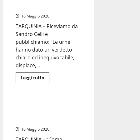
“Dispiace, ma la scelta dei
(Lega):
“Il
cittadini va sempre rispettata”
mio
vicesindaco
16 Maggio 2020
sarà
Luigi
TARQUINIA – Riceviamo da
Serafini”
Sandro Celli e
pubblichiamo: “Le urne
hanno dato un verdetto
chiaro ed inequivocabile,
dispiace,...
Leggi
Leggi tutto
di
Politica
più
su
#Tarquinia2019
–
#Tarquinia2019 – Il M5S
Celli:
conferma: “Non faremo accordi
“Dispiace,
ma
o apparentamenti con nessuna
la
forza politica”
scelta
dei
16 Maggio 2020
cittadini
va
sempre
TARQUINIA – “Come