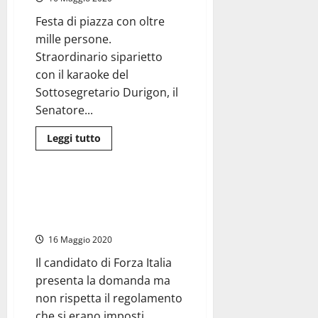
Ecco
chi,
Festa di piazza con oltre
in
caso
mille persone.
di
vittoria,
Straordinario siparietto
entrerà
con il karaoke del
nel
prossimo
Sottosegretario Durigon, il
consiglio
Senatore...
Leggi
Leggi tutto
di
Politica
più
su
#Tarquinia2019
–
#Tarquinia2019 – Moscherini
Bagno
invade la città di gazebo e la
di
folla
Polizia lo fa sgombrare
per
il
16 Maggio 2020
candidato
della
Il candidato di Forza Italia
Lega
Alessandro
presenta la domanda ma
Giulivi
(fotogallery)
non rispetta il regolamento
che si erano imposti...