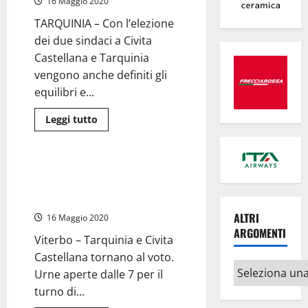
16 Maggio 2020
tra
Rct
TARQUINIA – Con l’elezione
(Rome
Cruise
dei due sindaci a Civita
Terminal)
e
Castellana e Tarquinia
Port
vengono anche definiti gli
Mobility,
ieri
equilibri e...
sera
“la
svolta”
Leggi
Leggi tutto
in
di
un
Politica
più
noto
su
ristorante
Tarquinia,
della
Civita
Giulivi-Moscherini, Caprioli-
città
Castellana
Zezza, Tedesco-Tarantino è il
e
Civitavecchia
giorno della verità
trionfano
i
ALTRI
16 Maggio 2020
sindaci
ARGOMENTI
della
Viterbo – Tarquinia e Civita
Lega
di
Castellana tornano al voto.
Salvini
Altri
Urne aperte dalle 7 per il
argomenti
turno di...