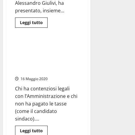
Alessandro Giulivi, ha
presentato, insieme...
Leggi
Leggi tutto
di
Cronaca
più
su
#Tarquinia2019
–
#Tarquinia2019 – Moscherini e
Giulivi
alcuni suoi candidati, al
(Lega):
“Ecco
momento, sono incompatibili
come
con la carica di sindaco e
riorganizzeremo
il
consigliere
centro
storico
16 Maggio 2020
della
città”
Chi ha contenziosi legali
con l’Amministrazione e chi
non ha pagato le tasse
(come il candidato
sindaco)....
Leggi
Leggi tutto
di