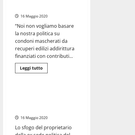
“Le condotte dei candidati più
non
è
forti dei carichi pendenti”
necessario
lo
16 Maggio 2020
«scambio»
basta
“Noi non vogliamo basare
la
promessa.
la nostra politica su
Monitorati
alcuni
condoni mascherati da
candidati
recuperi edilizi addirittura
troppo
“loquaci”
finanziati con contributi...
Leggi
Leggi tutto
di
Politica
più
su
#Tarquinia2019
–
#Tarquinia2019 – “Altro che
Conversini:
Tarquiniadi, Moscherini sono un
“Le
condotte
anno e mezzo che non mi paga
dei
l’affitto”
candidati
più
16 Maggio 2020
forti
dei
carichi
Lo sfogo del proprietario
pendenti”