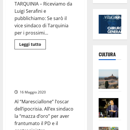
o
TARQUINIA – Riceviamo da
presidente
Luigi Serafini e
del
consiglio”
pubblichiamo: Se sarò il
vice sindaco di Tarquinia
per i prossimi...
Leggi
Leggi tutto
di
Politica
più
CULTURA
su
#Tarquinia2019
–
#Tarquinia2019 – Olmi da
Serafini:
Vite
“omofobo” ad “arcobaleno” con
“Se
sarò
Moscherini e, Conversini, da
–
il
comunista a “sfascista”
vicesindaco
L’Un
lo
ampl
16 Maggio 2020
decideranno
gli
Saba
la
elettori
Al “Maresciallone” l’oscar
domenica”
–
No
dell’ipocrisia. All’ex sindaco
Pian
Tax
la “mazza d’oro” per aver
apre
Area
frantumato il PD e il
Vite
la
sogl