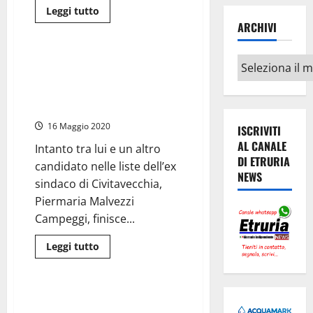
Leggi
Leggi tutto
di
ARCHIVI
Politica
più
su
Giulivi-
Moscherini,
#Tarquinia2019 – Guarisco
Archivi
Caprioli-
lascia il “Cantiere della nuova
Zezza,
Tedesco-
politica” e fonda “area
Tarantino
moderata”
è
il
16 Maggio 2020
giorno
ISCRIVITI
della
AL CANALE
verità
Intanto tra lui e un altro
DI ETRURIA
candidato nelle liste dell’ex
NEWS
sindaco di Civitavecchia,
Piermaria Malvezzi
Campeggi, finisce...
Leggi
Leggi tutto
di
Politica
più
su
#Tarquinia2019
–
#Tarquinia2019 – Moscherini
Guarisco