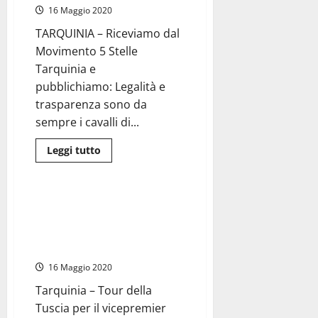
senatore
16 Maggio 2020
Gianluigi
Paragone
TARQUINIA – Riceviamo dal
Movimento 5 Stelle
Tarquinia e
pubblichiamo: Legalità e
trasparenza sono da
sempre i cavalli di...
Leggi
Leggi tutto
di
Politica
più
su
#Tarquinia2019
–
#Tarquinia2019 – Matteo Salvini
Andreani
all’inaugurazione della mostra
(M5S):
“Invitiamo
mercato delle macchine
tutti
agricole
i
candidati
16 Maggio 2020
a
sindaco
a
Tarquinia – Tour della
pubblicare
Tuscia per il vicepremier
il