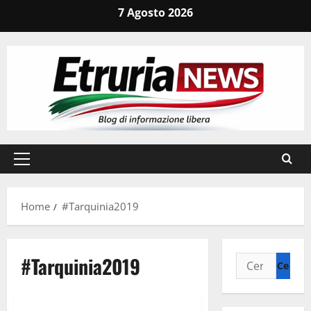
Vai
7 Agosto 2026
al
contenuto
Menu
principale
Home
#Tarquinia2019
#Tarquinia2019
Ricerca
per:
Civitavecchia
Politica