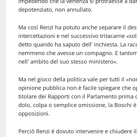
impedendo che la vertenza si protraesse a dann
depotenziato, non annullato.
Ma così Renzi ha potuto anche separare il desti
intercettazioni e nel successivo tritacarne «so
detto quando ha saputo dell’ inchiesta. La rac
nemmeno che avesse un compagno. E tantomeno
nell’ ambito del suo stesso ministero».
Ma nel gioco della politica vale per tutti il «
opinione pubblica non è facile spiegare che
titolare dei Rapporti con il Parlamento prima 
dolo, colpa o semplice omissione, la Boschi è 
opposizioni.
Perciò Renzi è dovuto intervenire e chiudere i