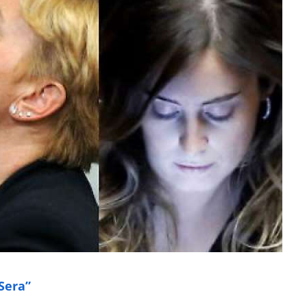
 Sera”