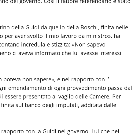
o del governo. Così il fattore referendario è stato
no della Guidi da quello della Boschi, finita nelle
lo per aver svolto il mio lavoro da ministro», ha
contano incredula e stizzita: «Non sapevo
 ci aveva informato che lui avesse interessi
non poteva non sapere», e nel rapporto con l’
 ogni emendamento di ogni provvedimento passa dal
di essere presentato al vaglio delle Camere. Per
finita sul banco degli imputati, additata dalle
l rapporto con la Guidi nel governo. Lui che nei