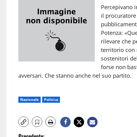
Percepivano i
il procurator
pubblicamente 
Potenza: «Ques
rilevare che p
territorio con
sostenitori de
forse non bast
avversari. Che stanno anche nel suo partito.
Nazionale
Politica
Precedente: