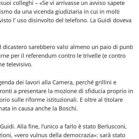
 suoi colleghi – «Se vi arrivasse un avviso sapete
tismo da una vicenda giudiziaria in cui in molti
isto l’ uso disinvolto del telefono. La Guidi doveva
al dicastero sarebbero valsi almeno un paio di punti
e urne per il referendum contro le trivelle (e contro
e televisivo.
genda dei lavori alla Camera, perché grillini e
 pronti a presentare la mozione di sfiducia proprio in
 sulle riforme istituzionali. E oltre al titolare
ata in causa anche la Boschi.
uidi. Alla fine, l’unico a farlo è stato Berlusconi,
azioni, «vero vulnus della democrazia»: sarà stato