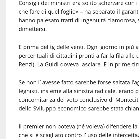
Consigli dei ministri era solito scherzare con i
che fare di quel foglio» – ha separato il garan
hanno palesato tratti di ingenuità clamorosa, v
dimettersi.
E prima del tg delle venti. Ogni giorno in più 
percentuali di cittadini pronti a far la fila all
Renzi). La Guidi doveva lasciare. E in prime-tim
Se non l’ avesse fatto sarebbe forse saltata l’a
leghisti, insieme alla sinistra radicale, erano
concomitanza del voto conclusivo di Montecitorio
dello Sviluppo economico sarebbe stata chiam
Il premier non poteva (né voleva) difendere la G
che si è scagliato contro l’ uso delle intercett