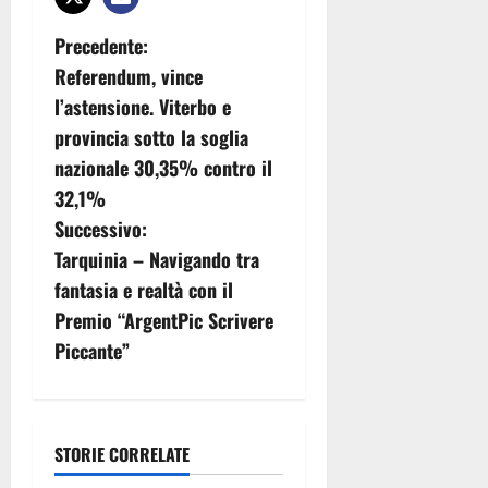
N
Precedente:
Referendum, vince
a
l’astensione. Viterbo e
v
provincia sotto la soglia
nazionale 30,35% contro il
i
32,1%
g
Successivo:
Tarquinia – Navigando tra
a
fantasia e realtà con il
z
Premio “ArgentPic Scrivere
Piccante”
i
o
n
STORIE CORRELATE