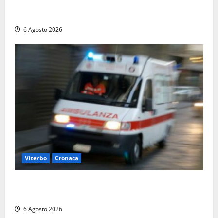
supermercato: “Qualcuno ha rovistato nella mia
auto”
6 Agosto 2026
Viterbo
Cronaca
Viterbo, cade dal camion della raccolta rifiuti:
operatore trasportato in ospedale
6 Agosto 2026