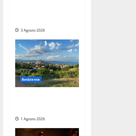
spettacolo equestre che
riconnette l’uomo al mondo
reale delle emozioni
3 Agosto 2026
Ambiente
Un fine settimana tra kayak
e trekking nel Parco di
Bracciano e Martignano
1 Agosto 2026