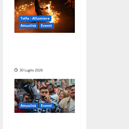
Tolfa - Allumiere
Attualità
Eventi
TolfArte 2026 è la
metamorfosi: torna il
festival più atteso
dell’estate nel Lazio
30 Luglio 2026
Attualità
Eventi
Viterbo – Weekend delle
Stelle, a Piazza del Comune