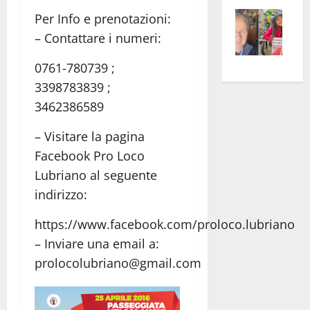
Vite
la
sogl
Per Info e prenotazioni:
–
rass
Isee
– Contattare i numeri:
A
atte
a
Omb
anc
26mi
0761-780739 ;
Fest
Cont
euro
3398783839 ;
Fron
Vald
per
3462386589
e
e
l’an
Gabb
Zang
– Visitare la pagina
acca
vis
202
Facebook Pro Loco
a
Lubriano al seguente
vis
indirizzo:
https://www.facebook.com/proloco.lubriano
– Inviare una email a:
prolocolubriano@gmail.com