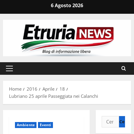
Vai
6 Agosto 2026
al
contenuto
Menu
principale
Home
2016
Aprile
18
Lubriano 25 aprile Passeggiata nei Calanchi
Ricerca
Ambiente
Eventi
per: