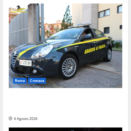
Roma
Cronaca
Roma – Tor Sapienza, fermato pusher con crack e
cocaina durante un controllo della Guardia di
Finanza
6 Agosto 2026