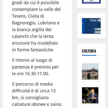
gradi da cui è possibile
contemplare la valle del
Tevere, Civita di
Bagnoregio, Lubriano e
la bianca argilla dei
calanchi che la lenta
erosione ha modellato
in forme fantastiche.
CULTURA
Il ritorno al luogo di
Vite
partenza è previsto per
–
le ore 16.30-17.00.
L’Un
ampl
Il percorso di media
Saba
la
difficoltà è di circa 13
–
No
km, si consigliano
Pian
Tax
calzature idonee e zaino.
apre
Area