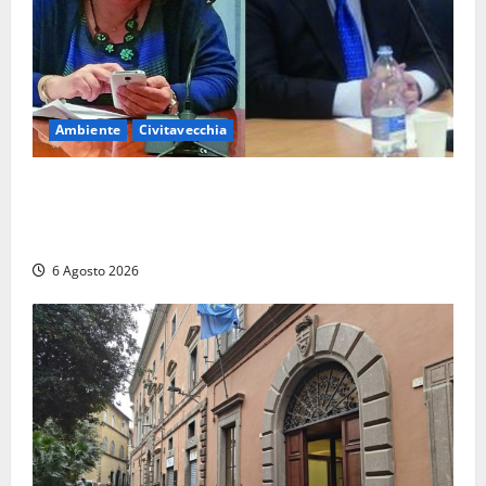
Ambiente
Civitavecchia
Civitavecchia – Fosso Crepacuore, la Regione Lazio
chiude la Conferenza di Servizi: sì al rinnovo
dell’Autorizzazione Integrata Ambientale
6 Agosto 2026