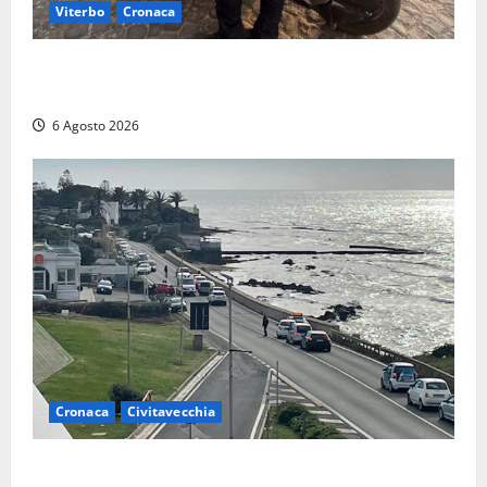
Viterbo
Cronaca
Capodimonte, due nuovi motocicli per la Polizia
locale: più controlli sul lungolago
6 Agosto 2026
Cronaca
Civitavecchia
Civitavecchia – La segnalazione di una cliente del