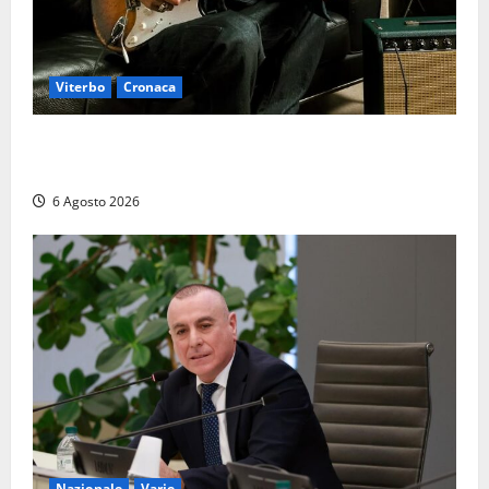
Viterbo
Cronaca
Santa Rosa 2026, sarà Alex Britti ad aprire il
Viterbo Big Festival con un concerto gratuito
6 Agosto 2026
Nazionale
Varie