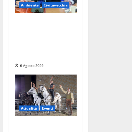
Ambiente
Civitavecchia
Civitavecchia – Fosso
Crepacuore, la Regione
Lazio chiude la Conferenza
di Servizi: sì al rinnovo
dell’Autorizzazione Integrata
Ambientale
6 Agosto 2026
Attualità
Eventi
Blera, torna “Cavalli in
Piazza” con “RITMO”: lo