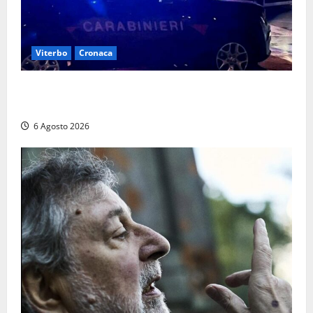
Viterbo
Cronaca
Tuscania, lo trovano ubriaco dopo un incidente con
feriti: denunciato dai carabinieri
6 Agosto 2026