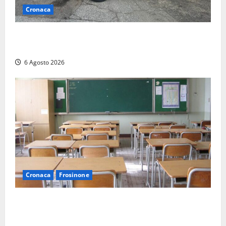
Cronaca
Tarquinia – Inseguimento sulla Tuscanese: 25enne
senza patente fermato dopo la fuga in auto
6 Agosto 2026
Cronaca
Frosinone
Frosinone, presunte molestie al liceo su una
minorenne: il Gip dice no all’archiviazione, il prof