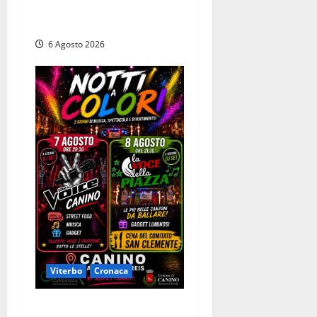
con il bottino, arresto
lampo
6 Agosto 2026
Viterbo
Cronaca
Canino si prepara alle “Notti