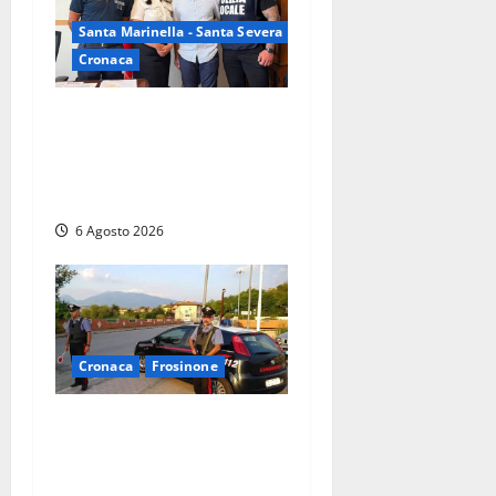
Santa Marinella - Santa Severa
Cronaca
Santa Marinella, due nuovi
agenti entrano nella Polizia
locale: rafforzato il presidio
del territorio
6 Agosto 2026
Cronaca
Frosinone
Ceccano – Rapina al Conad:
minaccia il cassiere con la
pistola e fugge in camper