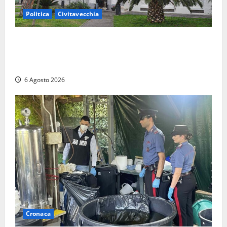
Politica
Civitavecchia
Civitavecchia – Fratelli d’Italia sulle Terme Imperiali:
“Piendibene e Cangani spieghino perché stanno
bloccando un’occasione storica”
6 Agosto 2026
Cronaca