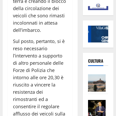
terra e creando il blocco
della circolazione dei
veicoli che sono rimasti
incolonnati in attesa
dell’imbarco.
Sul posto, pertanto, si è
reso necessario
l’intervento a supporto
CULTURA
di altro personale delle
Forze di Polizia che
Vite
intorno alle ore 20,30 è
–
riuscito a vincere la
L’Un
resistenza dei
ampl
rimostranti ed a
Saba
la
consentire il regolare
–
No
afflusso dei veicoli sulla
Pian
Tax