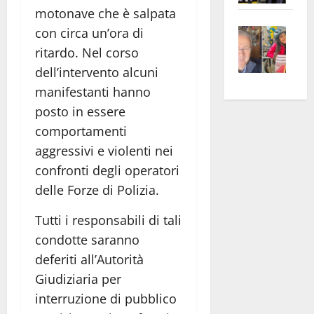
motonave che è salpata
apre
Area
Vite
la
sogl
con circa un’ora di
–
rass
Isee
ritardo. Nel corso
A
atte
a
dell’intervento alcuni
Omb
anc
26mi
manifestanti hanno
Fest
Cont
euro
posto in essere
Fron
Vald
per
comportamenti
e
e
l’an
aggressivi e violenti nei
Gabb
Zang
acca
confronti degli operatori
vis
202
a
delle Forze di Polizia.
vis
Tutti i responsabili di tali
condotte saranno
deferiti all’Autorità
Giudiziaria per
interruzione di pubblico