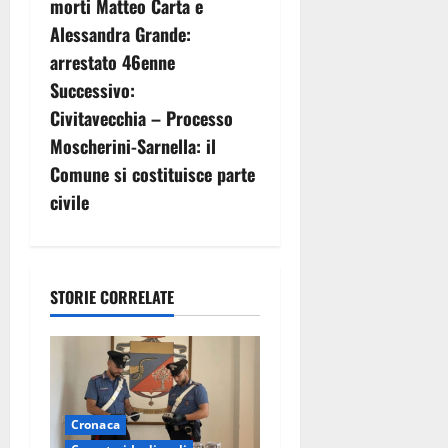
morti Matteo Carta e
v
Alessandra Grande:
arrestato 46enne
i
Successivo:
g
Civitavecchia – Processo
Moscherini-Sarnella: il
a
Comune si costituisce parte
z
civile
i
o
STORIE CORRELATE
n
e
a
Cronaca