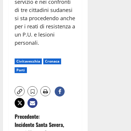
servizio e nei confronti
di tre cittadini sudanesi
si sta procedendo anche
per i reati di resistenza a
un P.U. e lesioni
personali.
Civitavecchia
Cronaca
Porti
N
Precedente:
Incidente Santa Severa,
a