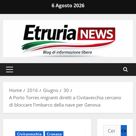
Vai
6 Agosto 2026
al
contenuto
Menu
principale
Home
2016
Giugno
30
A Porto Torres migranti diretti a Civitavecchia cercano
di bloccare l’imbarco della nave per Genova
Ricerca
Civitavecchia
Cronaca