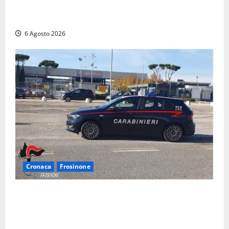
Calcio – Serie D, la Viterbese riparte dal girone G:
ufficializzati gli organici della stagione 2026-2027
6 Agosto 2026
Cronaca
Frosinone
Frosinone – Denuncia il marito per stalking: i
carabinieri perquisiscono casa e trovano droga.
L’epilogo