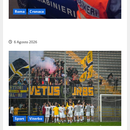
Roma
Cronaca
Roma Eur, maxi controlli dei carabinieri: due arresti
per rapina, quattro denunce e sanzioni ai locali
6 Agosto 2026
Sport
Viterbo