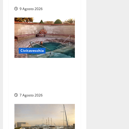
e pazienti
9 Agosto 2026
Civitavecchia
Comune di Civitavecchia
sulle Terme della Ficoncella:
prosegue l’interlocuzione
con la ASL RM4
7 Agosto 2026