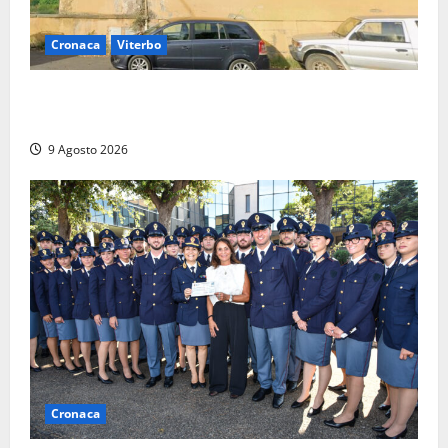
Cronaca
Viterbo
Morte della 23enne Benedetta all’ex consorzio
agrario, fatale il “festino” del compleanno
9 Agosto 2026
Cronaca