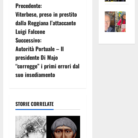
N
Precedente:
apre
Area
Vite
la
Viterbese, preso in prestito
sogl
a
–
rass
Isee
dalla Reggiana l’attaccante
A
atte
a
v
Luigi Falcone
Omb
anc
26mi
Successivo:
i
Fest
Cont
euro
Autorità Portuale – Il
Fron
Vald
per
g
presidente Di Majo
e
e
l’an
“corregge” i primi errori dal
Gabb
Zang
acca
a
suo insediamento
vis
202
z
a
vis
i
STORIE CORRELATE
o
n
e