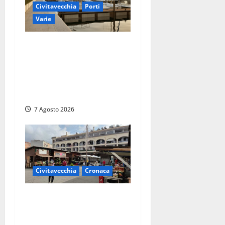
Civitavecchia
Porti
Varie
Marina Yachting,
Civitavecchia svolta: Roma
Marina Yachting Srl
ammessa alle fasi finali
della concessione demaniale
7 Agosto 2026
Civitavecchia
Cronaca
Civitavecchia, lavori al
Mercato: modifiche alla
viabilità prorogate (almeno)