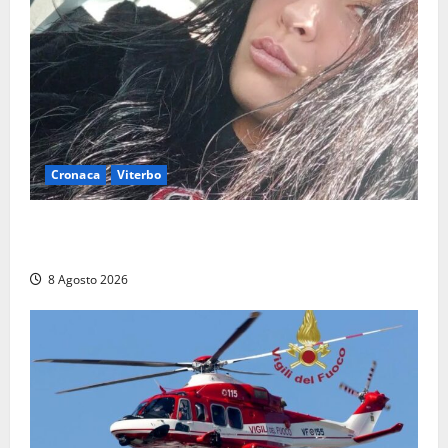
Cronaca
Viterbo
Aveva compiuto 23 anni ieri: Benedetta trovata
morta nell’ex Consorzio agrario
8 Agosto 2026