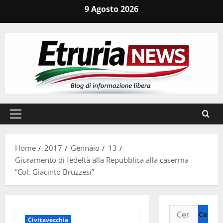
Vai
9 Agosto 2026
al
contenuto
Menu
principale
Home
2017
Gennaio
13
Giuramento di fedeltà alla Repubblica alla caserma
“Col. Giacinto Bruzzesi”
Ricerca
Civitavecchia