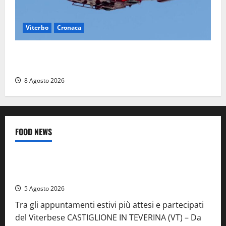
Viterbo
Cronaca
Scattano le ricerche per un piccolo elicottero
precipitato a Sutri: era un falso allarme
8 Agosto 2026
FOOD NEWS
Food News
Viterbo
A Castiglione in Teverina la 41esima festa del Vino: cantine
aperte, musica e spettacolo
5 Agosto 2026
Tra gli appuntamenti estivi più attesi e partecipati
del Viterbese CASTIGLIONE IN TEVERINA (VT) – Da