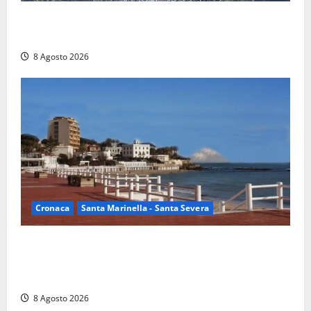
Rieti – Mondiali di Wakeboard 2026, Noa Gualtieri è
campione del mondo Under 14
8 Agosto 2026
Cronaca
Santa Marinella - Santa Severa
Furti delle chiavi di casa nelle auto, l’allarme arriva
anche a Santa Marinella: “Grazie al libretto i ladri
trovano l’indirizzo”
8 Agosto 2026