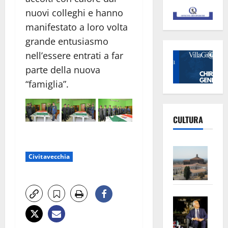
nuovi colleghi e hanno
manifestato a loro volta
grande entusiasmo
nell’essere entrati a far
parte della nuova
“famiglia”.
CULTURA
Vite
Civitavecchia
–
L’Un
ampl
Saba
la
–
No
Pian
Tax