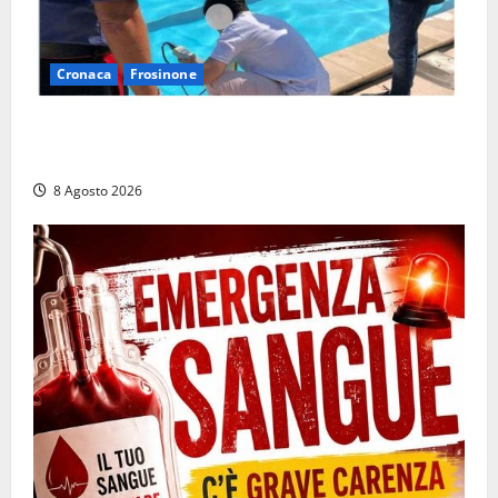
Cronaca
Frosinone
Irregolarità in una piscina di Roccasecca: scattano
la sospensione e una pesante multa
8 Agosto 2026