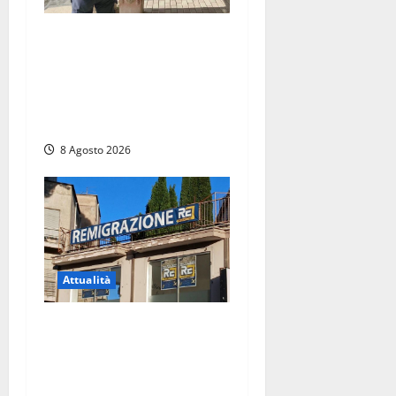
Sant’Agostino, la beffa de
“La Scogliera”: il Comune
autorizza il chiosco due
giorni dopo i sigilli, ma lo
stabilimento resta bloccato
8 Agosto 2026
Attualità
Viterbo – Diffida per la
sindaca Frontini: “La scritta
Remigrazione è ancora al
suo posto”