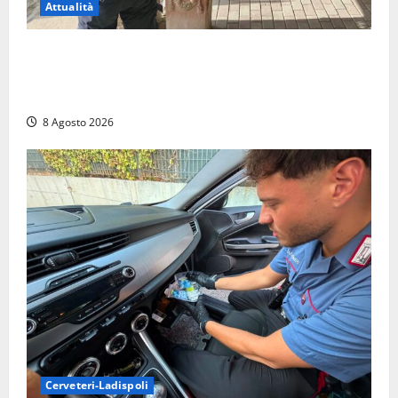
Attualità
Sant’Agostino, la beffa de “La Scogliera”: il Comune
autorizza il chiosco due giorni dopo i sigilli, ma lo
stabilimento resta bloccato
8 Agosto 2026
Cerveteri-Ladispoli