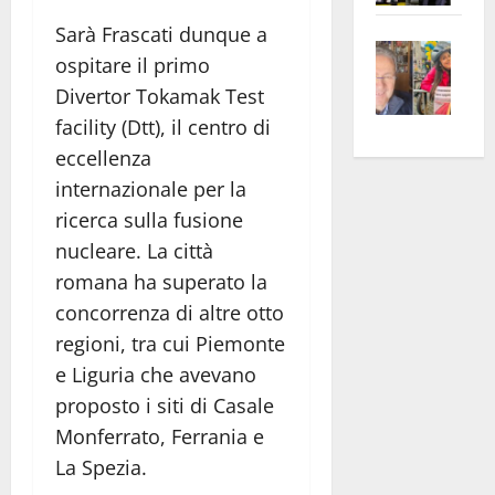
apre
Area
Sarà Frascati dunque a
Vite
la
sogl
ospitare il primo
–
rass
Isee
Divertor Tokamak Test
A
atte
a
facility (Dtt), il centro di
Omb
anc
26mi
eccellenza
Fest
Cont
euro
Fron
Vald
per
internazionale per la
e
e
l’an
ricerca sulla fusione
Gabb
Zang
acca
nucleare. La città
vis
202
romana ha superato la
a
concorrenza di altre otto
vis
regioni, tra cui Piemonte
e Liguria che avevano
proposto i siti di Casale
Monferrato, Ferrania e
La Spezia.