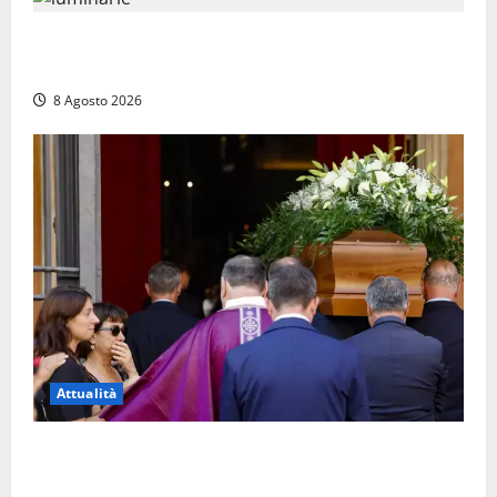
Calanna – Elettricista muore folgorato mentre
monta le luminarie per la festa
8 Agosto 2026
Attualità
L’ultimo saluto a Luigi Cavallari: dal tuffo nel lago di
Vico ai 37 giorni di ricerche