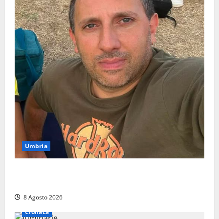
Umbria
Torreorsina dà l’ultimo saluto a Federico Romualdi,
l’autista che frenò per salvare i suoi passeggeri
8 Agosto 2026
Cronaca