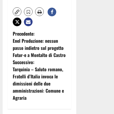
N
Precedente:
Enel Produzione: nessun
a
passo indietro sul progetto
v
Futur-e a Montalto di Castro
Successivo:
i
Tarquinia – Saluto romano,
g
Fratelli d’Italia invoca le
dimissioni delle due
a
amministrazioni: Comune e
z
Agraria
i