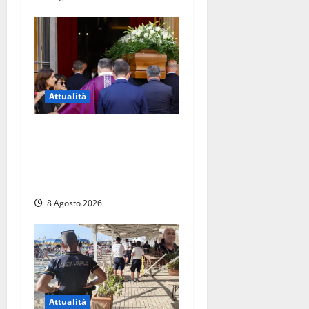
Attualità
L’ultimo saluto a Luigi
Cavallari: dal tuffo nel lago
di Vico ai 37 giorni di
ricerche
8 Agosto 2026
Attualità