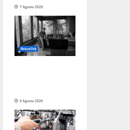
7 Agosto 2026
Attualità
Torre di Chia, l’Università
Agraria risponde alle
polemiche: “Non è un
esproprio, è l’esecuzione di
una sentenza”
6 Agosto 2026