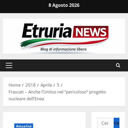
Vai
8 Agosto 2026
al
contenuto
Menu
principale
Home
2018
Aprile
5
Frascati – Anche l’Unitus nel “pericoloso” progetto
nucleare dell’Enea
Ricerca
Attualità