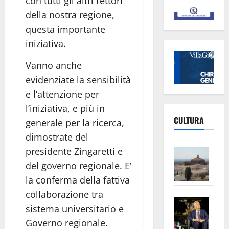
con tutti gli altri rettori
della nostra regione,
questa importante
iniziativa.
Vanno anche
evidenziate la sensibilità
e l’attenzione per
l’iniziativa, e più in
CULTURA
generale per la ricerca,
dimostrate del
Vite
presidente Zingaretti e
–
del governo regionale. E’
L’Un
la conferma della fattiva
ampl
collaborazione tra
Saba
la
sistema universitario e
–
No
Governo regionale.
Pian
Tax