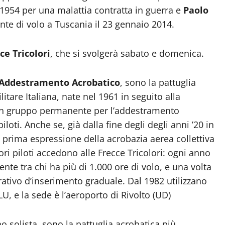
1954 per una malattia contratta in guerra e
Paolo
ente di volo a Tuscania il 23 gennaio 2014.
ce Tricolori
, che si svolgerà sabato e domenica.
 Addestramento Acrobatico
, sono la pattuglia
itare Italiana, nate nel 1961 in seguito alla
e un gruppo permanente per l’addestramento
iloti. Anche se, già dalla fine degli degli anni ’20 in
a prima espressione della acrobazia aerea collettiva
iori piloti accedono alle Frecce Tricolori: ogni anno
te tra chi ha più di 1.000 ore di volo, e una volta
tivo d’inserimento graduale. Dal 1982 utilizzano
 e la sede è l’aeroporto di Rivolto (UD)
o solista, sono la pattuglia acrobatica più