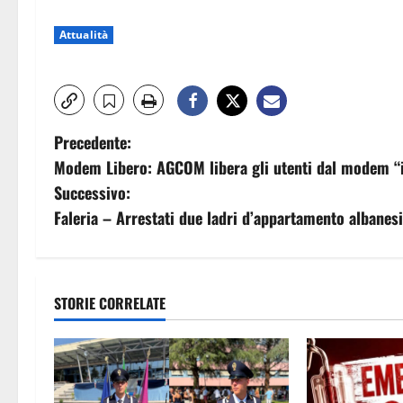
Attualità
N
Precedente:
Modem Libero: AGCOM libera gli utenti dal modem “i
a
Successivo:
v
Faleria – Arrestati due ladri d’appartamento albanesi
i
g
STORIE CORRELATE
a
z