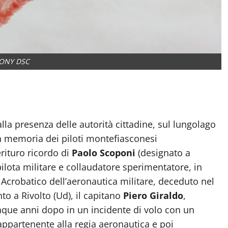
ONY DSC
la presenza delle autorità cittadine, sul lungolago
n memoria dei piloti montefiasconesi
ituro ricordo di
Paolo Scoponi
(designato a
ilota militare e collaudatore sperimentatore, in
Acrobatico dell’aeronautica militare, deceduto nel
o a Rivolto (Ud), il capitano
Piero Giraldo
,
inque anni dopo in un incidente di volo con un
appartenente alla regia aeronautica e poi