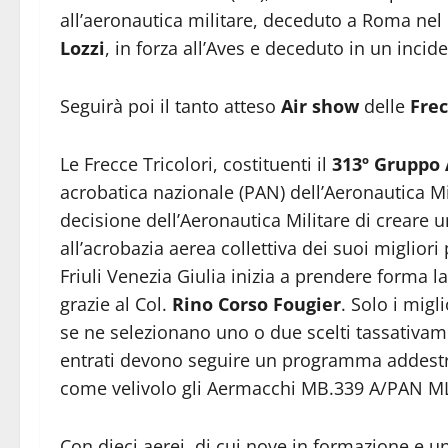
all’aeronautica militare, deceduto a Roma nel 
Lozzi
, in forza all’Aves e deceduto in un incid
Seguirà poi il tanto atteso
Air show
delle
Frec
Le Frecce Tricolori, costituenti il
313º Gruppo
acrobatica nazionale (PAN) dell’Aeronautica Mil
decisione dell’Aeronautica Militare di crear
all’acrobazia aerea collettiva dei suoi migliori p
Friuli Venezia Giulia inizia a prendere forma l
grazie al Col.
Rino Corso Fougier
. Solo i migl
se ne selezionano uno o due scelti tassativamen
entrati devono seguire un programma addestra
come velivolo gli Aermacchi MB.339 A/PAN MLU,
Con dieci aerei, di cui nove in formazione e un