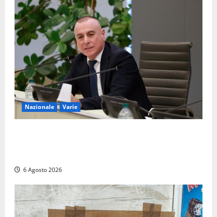
colpo
5 Agosto
2026
Nazionale
Varie
Nucleare: il Parlamento amplia il perimetro delle
attività di Sogin. Dopo il reattore RTS-1 del Cisam
anche il covertitore Euracos di Pavia
6 Agosto 2026