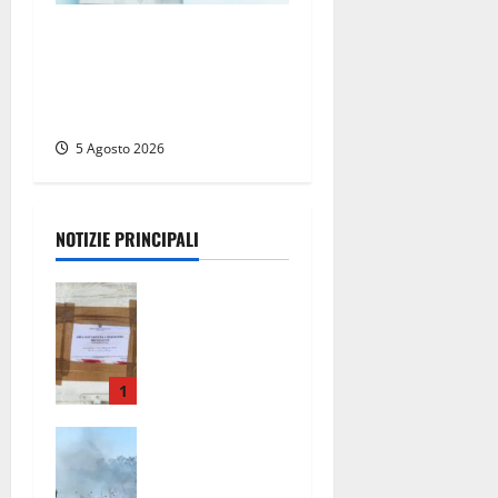
Tolfa – Medico di base
assente e nessun sostituto:
disagi per oltre mille
assistiti
5 Agosto 2026
NOTIZIE PRINCIPALI
Tarquinia –
Sant’Agostin
o, il Comune
chiude un
chiosco
1
dello
Vasto
stabilimento
incendio ad
“La
Anguillara,
Scogliera”