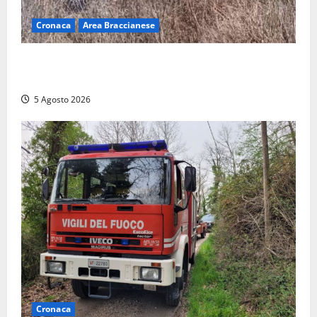
Cronaca
Area Braccianese
Vasto incendio ad Anguillara, fiamme vicino alle
abitazioni: mobilitati i Vigili del fuoco
5 Agosto 2026
Cronaca