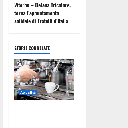
i
Viterbo – Befana Tricolore,
g
torna l’appuntamento
solidale di Fratelli d’Italia
a
z
i
STORIE CORRELATE
o
n
e
Attualità
a
Viterbo – Pubblici esercizi
r
aperti a Ferragosto, il
t
comune predispone elenco