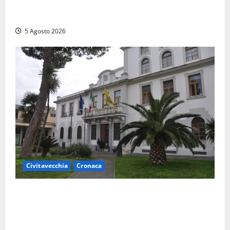
sul Cosa il fortino della droga, 4 arresti…
multietnici
5 Agosto 2026
Civitavecchia
Cronaca
Fratelli d’Italia Civitavecchia: “Precedente
gravissimo. Sindaco e Presidente del Consiglio
calpestano diritti dell’opposizione. Piena solidarietà