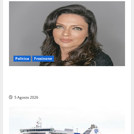
Politica
Frosinone
Frosinone – Polo Civico, colpaccio in vista delle
prossime Comunali: entra la dottoressa Emanuela
Turri
5 Agosto 2026