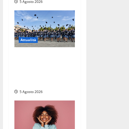
5 Agosto 2026
i
c
o
l
Attualità
o
Giuramento per il 233esimo
corso allievi agenti della
Polizia di Stato, tra loro
anche Mattia Salvati di
Montalto di Castro
5 Agosto 2026