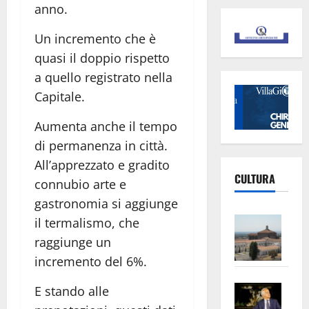
anno.
Un incremento che è
quasi il doppio rispetto
a quello registrato nella
Capitale.
Aumenta anche il tempo
di permanenza in città.
All’apprezzato e gradito
CULTURA
connubio arte e
gastronomia si aggiunge
Vite
il termalismo, che
–
raggiunge un
L’Un
incremento del 6%.
ampl
Saba
la
E stando alle
–
No