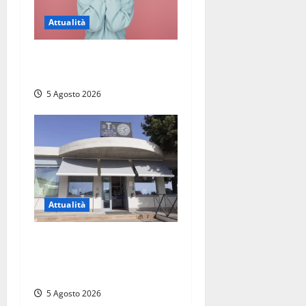
Attualità
Prestiti personali: tutte le
opportunità
5 Agosto 2026
Attualità
Il SuperEnalotto premia
Viterbo, una vincita al
Poggino
5 Agosto 2026