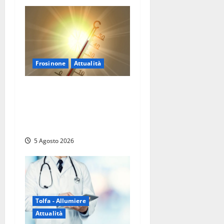
Frosinone
Attualità
Frosinone ‘brucia’ da un
mese: è record di afa e notti
tropicali. E i temporali
fanno danni
5 Agosto 2026
Tolfa - Allumiere
Attualità