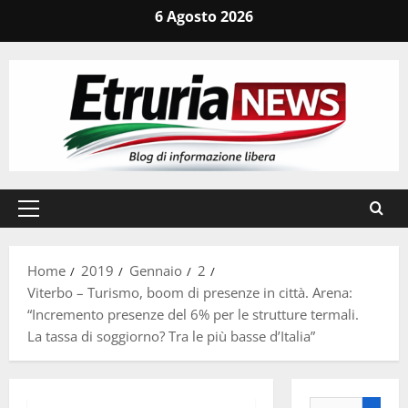
Vai
6 Agosto 2026
al
contenuto
Menu
principale
Home
2019
Gennaio
2
Viterbo – Turismo, boom di presenze in città. Arena:
“Incremento presenze del 6% per le strutture termali.
La tassa di soggiorno? Tra le più basse d’Italia”
Ricerca