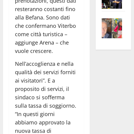
prenotazioni, questi dati
Pian
Tax
resteranno costanti fino
apre
Area
alla Befana. Sono dati
Vite
la
sogl
che confermano Viterbo
–
rass
Isee
come città turistica –
A
atte
a
aggiunge Arena – che
Omb
anc
26mi
Fest
Cont
vuole crescere.
euro
Fron
Vald
per
Nell’accoglienza e nella
e
e
l’an
qualità dei servizi forniti
Gabb
Zang
acca
vis
ai visitatori”. E a
202
a
proposito di servizi, il
vis
sindaco si sofferma
sulla tassa di soggiorno.
“In questi giorni
abbiamo approvato la
nuova tassa di