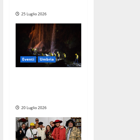
Filippo Roma
25 Luglio 2026
Eventi
Umbria
“River Adventure Notturno”
con Rafting Marmore: la
Cascata si illumina di
adrenalina sabato 25 luglio
20 Luglio 2026