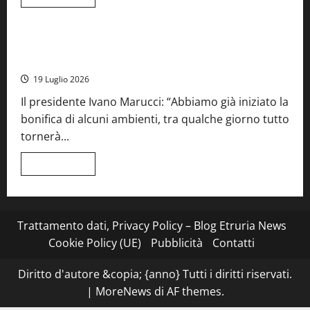
di
Cronaca
Food News
Viterbo
più
su
Stecca
x
Montefiascone – I NAS dei carabinieri chiudono la Cantina
Esterina:
Sociale: gravi carenze igieniche
una
serata
19 Luglio 2026
a
quattro
Il presidente Ivano Marucci: “Abbiamo già iniziato la
mani
tra
bonifica di alcuni ambienti, tra qualche giorno tutto
Roma
e
tornerà...
il
mare
di
Leggi
Leggi tutto
Civitavecchia
di
più
su
Montefiascone
–
I
Trattamento dati, Privacy Policy – Blog Etruria News
NAS
dei
Cookie Policy (UE)
Pubblicità
Contatti
carabinieri
chiudono
la
Diritto d'autore &copia; {anno} Tutti i diritti riservati.
Cantina
Sociale:
|
MoreNews
di AF themes.
gravi
carenze