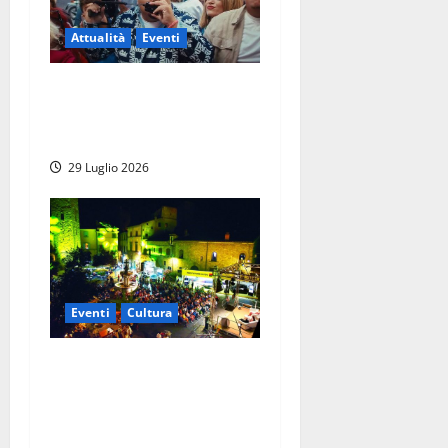
Attualità
Eventi
Viterbo – Weekend delle
Stelle, a Piazza del Comune
si balla con Banfy
29 Luglio 2026
Eventi
Cultura
Ombre Festival, fine
settimana con Pietro
Grasso, Federico Palmaroli,
Gennaro Sangiuliano e