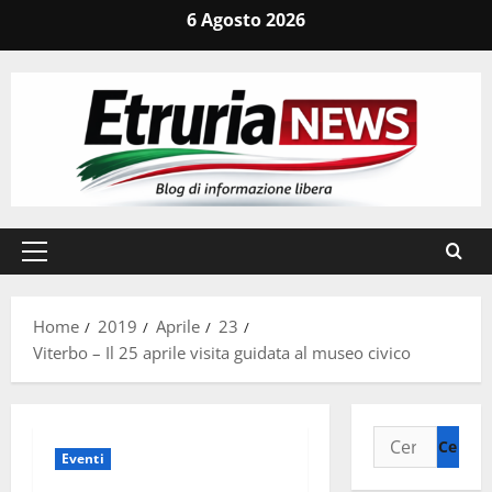
Vai
6 Agosto 2026
al
contenuto
Menu
principale
Home
2019
Aprile
23
Viterbo – Il 25 aprile visita guidata al museo civico
Ricerca
Eventi
per: