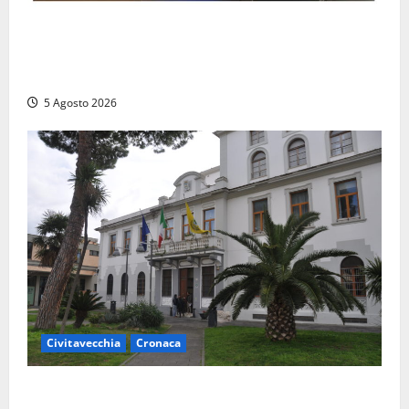
(FOTO) Frosinone, il ‘fiume del crack’: conquistato
sul Cosa il fortino della droga, 4 arresti…
multietnici
5 Agosto 2026
Civitavecchia
Cronaca
Fratelli d’Italia Civitavecchia: “Precedente