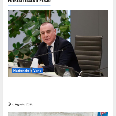
POTRESTI ESSERTI PERSO
moglie era
morta sul
colpo
5 Agosto
2026
Nazionale
Varie
Nucleare: il Parlamento amplia il perimetro delle
attività di Sogin. Dopo il reattore RTS-1 del Cisam
anche il covertitore Euracos di Pavia
6 Agosto 2026