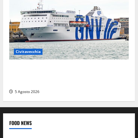
Civitavecchia
Civitavecchia – Da GNV nuova tratta di traghetti per
l’Algeria, a bordo: cucina halal e sala dedicata alla
preghiera
5 Agosto 2026
FOOD NEWS
Food News
Viterbo