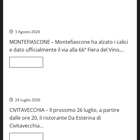
Viterbo
Food News
più
su
Birre
Preziose,
Montefiascone brinda alla sua Fiera del Vino: inaugurazione
aperte
da record per la 66ª edizione
le
iscrizioni
3 Agosto 2026
al
Concorso
MONTEFIASCONE – Montefiascone ha alzato i calici
regionale
del
e dato ufficialmente il via alla 66ª Fiera del Vino,...
Lazio
Leggi
Leggi tutto
di
Food News
più
su
Montefiascone
brinda
Stecca x Esterina: una serata a quattro mani tra Roma e il
alla
mare di Civitavecchia
sua
Fiera
24 Luglio 2026
del
Vino:
CIVITAVECCHIA – Il prossimo 26 luglio, a partire
inaugurazione
da
dalle ore 20, il ristorante Da Esterina di
record
per
Civitavecchia...
la
66ª
edizione
Leggi
Leggi tutto