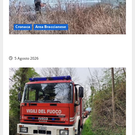
Cronaca
Area Braccianese
Vasto incendio ad Anguillara, fiamme vicino alle
abitazioni: mobilitati i Vigili del fuoco
5 Agosto 2026