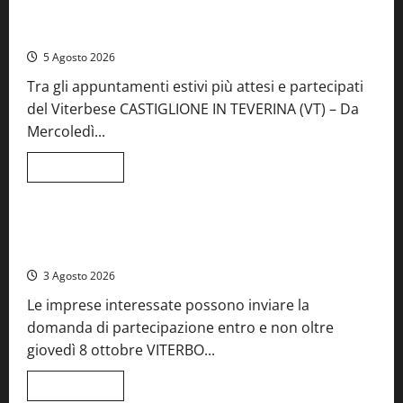
A Castiglione in Teverina la 41esima festa del Vino: cantine
aperte, musica e spettacolo
5 Agosto 2026
Tra gli appuntamenti estivi più attesi e partecipati
del Viterbese CASTIGLIONE IN TEVERINA (VT) – Da
Mercoledì...
Leggi
Leggi tutto
di
Food News
più
su
A
Castiglione
Birre Preziose, aperte le iscrizioni al Concorso regionale
in
del Lazio
Teverina
la
3 Agosto 2026
41esima
festa
Le imprese interessate possono inviare la
del
Vino:
domanda di partecipazione entro e non oltre
cantine
aperte,
giovedì 8 ottobre VITERBO...
musica
e
spettacolo
Leggi
Leggi tutto
di