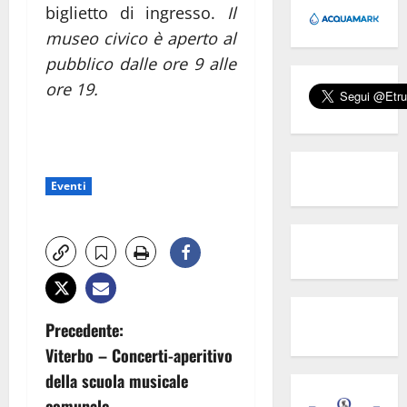
biglietto di ingresso.
Il
museo civico è aperto al
pubblico dalle ore 9 alle
ore 19.
Eventi
N
Precedente:
Viterbo – Concerti-aperitivo
a
della scuola musicale
comunale