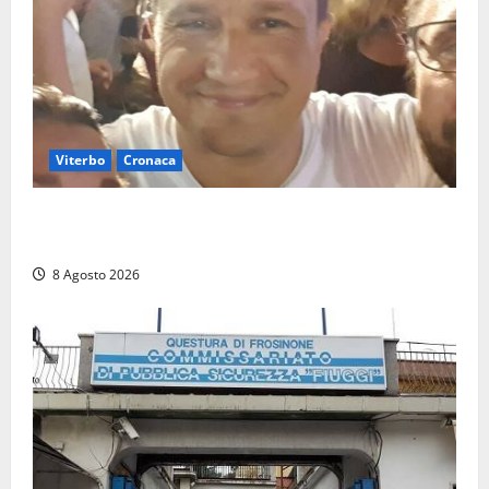
Viterbo
Cronaca
Brutto incidente stradale per Alessio Fiorillo:
Viterbo si stringe al suo “ciuffo”
8 Agosto 2026