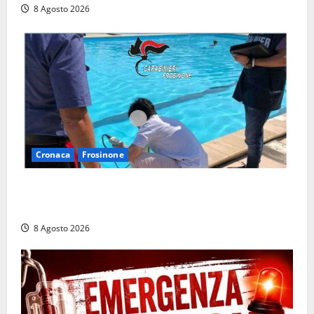
8 Agosto 2026
Cronaca
Frosinone
Irregolarità in una piscina di Roccasecca: scattano
la sospensione e una pesante multa
8 Agosto 2026