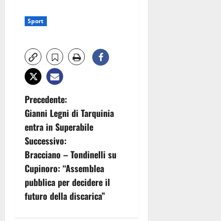
Sport
N
Precedente:
Gianni Legni di Tarquinia
a
entra in Superabile
v
Successivo:
Bracciano – Tondinelli su
i
Cupinoro: “Assemblea
g
pubblica per decidere il
futuro della discarica”
a