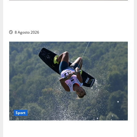
Escursionisti si perdono durante la bufera nelle
montagne di Sora. Elicottero bloccato, soccorsi da
terra
8 Agosto 2026
Sport
Rieti – Mondiali di Wakeboard 2026, Noa Gualtieri è
campione del mondo Under 14