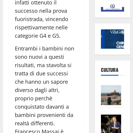
infatti ottenuto il
successo nella prova
fuoristrada, vincendo
rispettivamente nelle
categorie G4 e G5.
Entrambi i bambini non
sono nuovi a questi
risultati, ma stavolta si
CULTURA
tratta di due successi
che hanno un sapore
Vite
diverso dagli altri,
–
proprio perchè
L’Un
conquistato davanti a
ampl
bambini provenienti da
Saba
la
realtà differenti.
–
No
Francesco Massai è
Pian
Tax