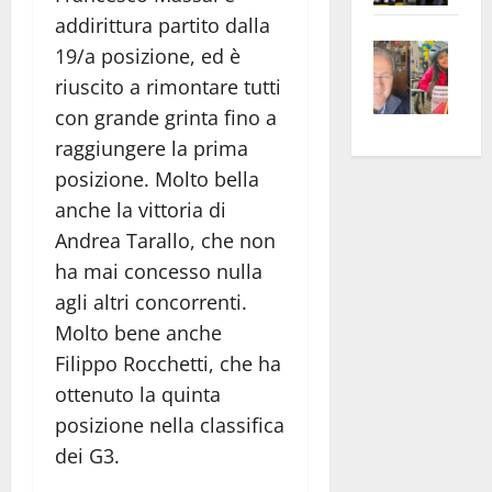
apre
Area
addirittura partito dalla
Vite
la
sogl
19/a posizione, ed è
–
rass
Isee
riuscito a rimontare tutti
A
atte
a
con grande grinta fino a
Omb
anc
26mi
raggiungere la prima
Fest
Cont
euro
posizione. Molto bella
Fron
Vald
per
anche la vittoria di
e
e
l’an
Andrea Tarallo, che non
Gabb
Zang
acca
vis
202
ha mai concesso nulla
a
agli altri concorrenti.
vis
Molto bene anche
Filippo Rocchetti, che ha
ottenuto la quinta
posizione nella classifica
dei G3.