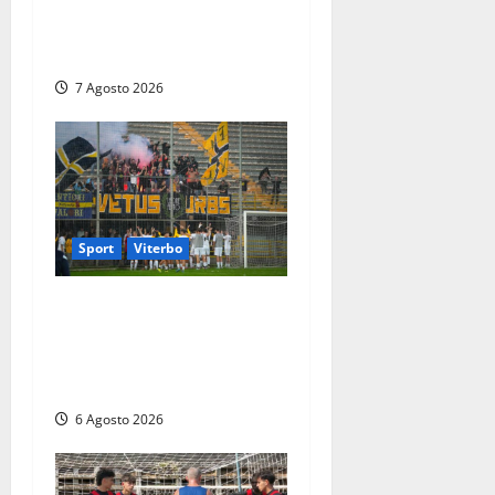
promozione in un
raggruppamento alla
portata
7 Agosto 2026
Sport
Viterbo
Calcio – Serie D, la
Viterbese riparte dal girone
G: ufficializzati gli organici
della stagione 2026-2027
6 Agosto 2026