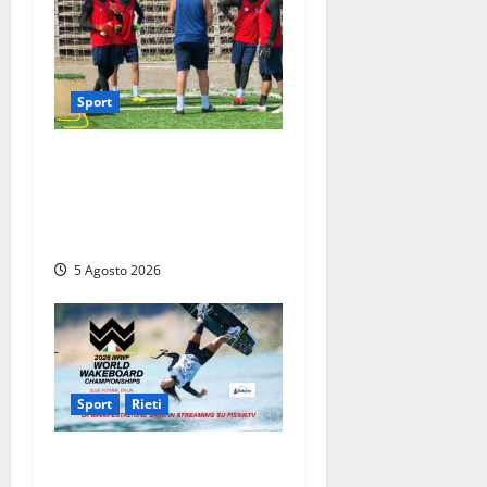
Sport
Calcio – Sorianese, si
riparte quasi da zero: al via
la preparazione verso
l’Eccellenza 2026/27
5 Agosto 2026
Sport
Rieti
Mondiali di Wakeboard