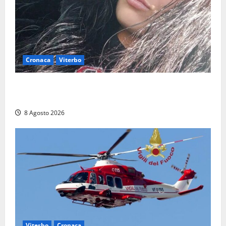
Cronaca
Viterbo
Aveva compiuto 23 anni ieri: Benedetta trovata
morta nell’ex Consorzio agrario
8 Agosto 2026
Viterbo
Cronaca