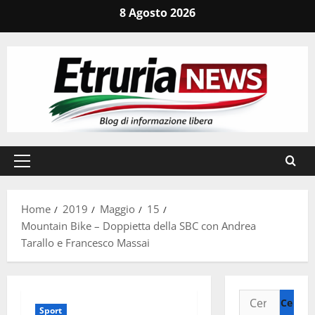
Vai
8 Agosto 2026
al
contenuto
Menu
principale
Home
2019
Maggio
15
Mountain Bike – Doppietta della SBC con Andrea
Tarallo e Francesco Massai
Ricerca
Sport