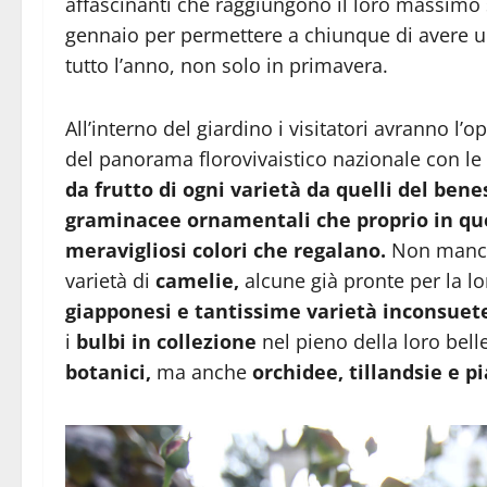
affascinanti che raggiungono il loro massimo
gennaio per permettere a chiunque di avere u
tutto l’anno, non solo in primavera.
All’interno del giardino i visitatori avranno l’
del panorama florovivaistico nazionale con le 
da frutto di ogni varietà da quelli del bene
graminacee ornamentali che proprio in que
meravigliosi colori che regalano.
Non manch
varietà di
camelie,
alcune già pronte per la lo
giapponesi e tantissime varietà inconsuet
i
bulbi in collezione
nel pieno della loro bell
botanici,
ma anche
orchidee, tillandsie e p