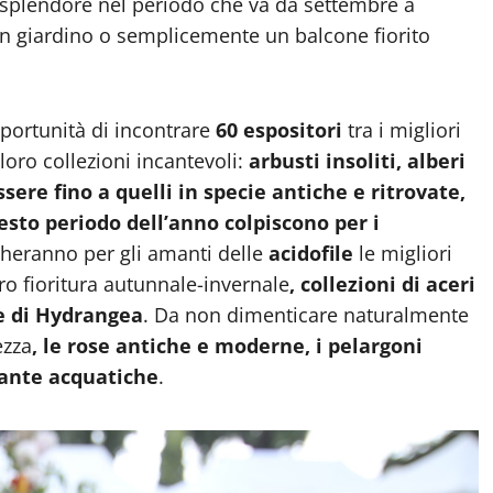
 splendore nel periodo che va da settembre a
n giardino o semplicemente un balcone fiorito
opportunità di incontrare
60 espositori
tra i migliori
loro collezioni incantevoli:
arbusti insoliti, alberi
ssere fino a quelli in specie antiche e ritrovate,
sto periodo dell’anno colpiscono per i
eranno per gli amanti delle
acidofile
le migliori
ro fioritura autunnale-invernale
, collezioni di aceri
e di Hydrangea
. Da non dimenticare naturalmente
ezza
, le rose antiche e moderne, i pelargoni
iante acquatiche
.