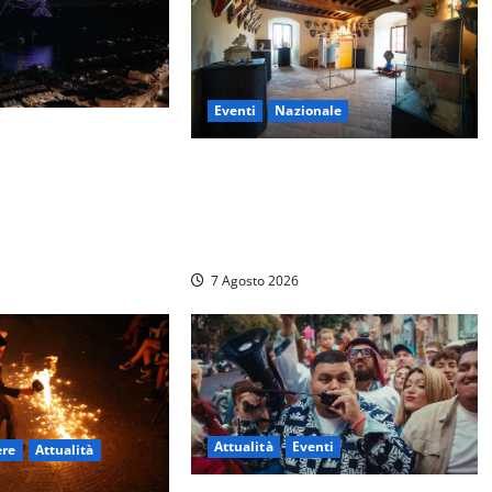
Eventi
Nazionale
nta di notte con 500
 serata Antonello
ARCANA al Castello dei Conti
Oliva: la pietra del Montefeltro
dialoga con il Cammino di
Francesco
7 Agosto 2026
Attualità
Eventi
ere
Attualità