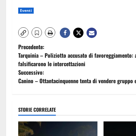
Eventi
N
Precedente:
Tarquinia – Poliziotto accusato di favoreggiamento: 
a
falsificarono le intercettazioni
v
Successivo:
Canino – Ottantacinquenne tenta di vendere gruppo e
i
g
a
STORIE CORRELATE
z