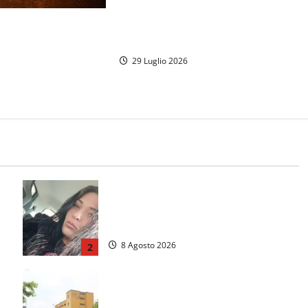
Viterbo – Weekend delle Stelle, a
Piazza del Comune si balla con
è la metamorfosi:
Banfy
al più atteso
 Lazio
29 Luglio 2026
Aveva compiuto 23 anni ieri:
Benedetta trovata morta nell’ex
i
Consorzio agrario
8 Agosto 2026
2
Viterbo, giovane donna trovata morta
n
nell’ex Consorzio agrario sulla