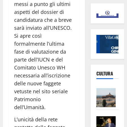
messi a punto gli ultimi
aspetti del dossier di
candidatura che a breve
sarà inviato all’UNESCO.
Si apre così
formalmente l’ultima
fase di valutazione da
parte dell’IUCN e del
Comitato Unesco WH
CULTURA
necessaria all’iscrizione
delle nuove faggete
Vite
vetuste nel sito seriale
–
Patrimonio
L’Un
dell’Umanità.
ampl
Saba
la
L’unicità della rete
–
No