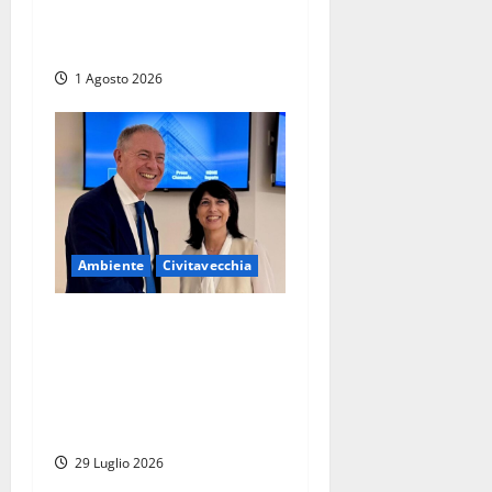
e trekking nel Parco di
Bracciano e Martignano
1 Agosto 2026
Ambiente
Civitavecchia
Civitavecchia – Urso e
Angelilli accelerano sulla
riconversione di Tvn: nuovo
tavolo per definire il
cronoprogramma
29 Luglio 2026