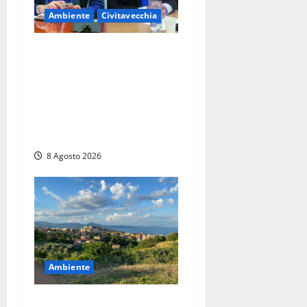
Ambiente
Civitavecchia
Civitavecchia – Fosso
Crepacuore, la Regione
Lazio chiude la Conferenza
di Servizi: sì al rinnovo
dell’Autorizzazione Integrata
Ambientale
8 Agosto 2026
Ambiente
Un fine settimana tra kayak