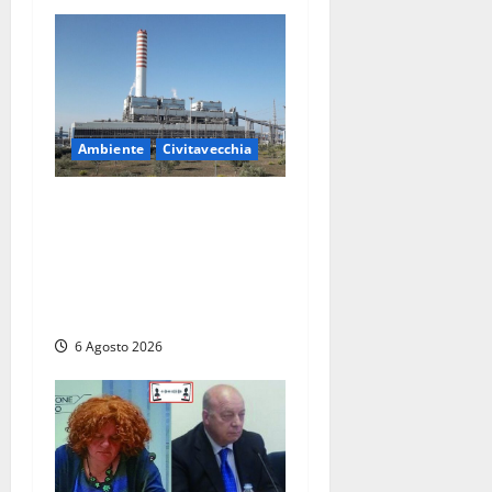
Ambiente
Civitavecchia
Civitavecchia – Tvn, il
Comitato “Salviamo il
Bosco”: “Bene la fine del
carbone, ma il bosco va
tutelato”
6 Agosto 2026