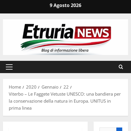
Vai
9 Agosto 2026
al
contenuto
Menu
principale
Home
2020
Gennaio
22
Viterbo – Le Faggete Vetuste UNESCO: una bandiera per
la conservazione della natura in Europa. UNITUS in
prima linea
Ricerca