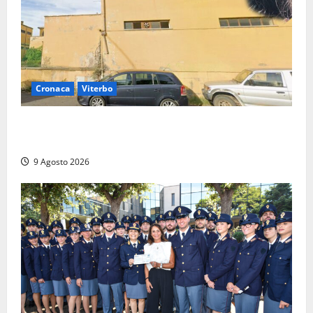
Cronaca
Viterbo
Morte della 23enne Benedetta all’ex consorzio
agrario, fatale il “festino” del compleanno
9 Agosto 2026