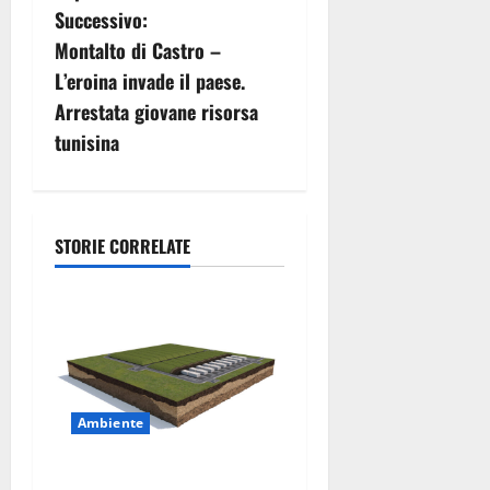
g
Successivo:
Montalto di Castro –
a
L’eroina invade il paese.
z
Arrestata giovane risorsa
tunisina
i
o
n
STORIE CORRELATE
e
a
r
Ambiente
t
i
DEPOSITO NAZIONALE E