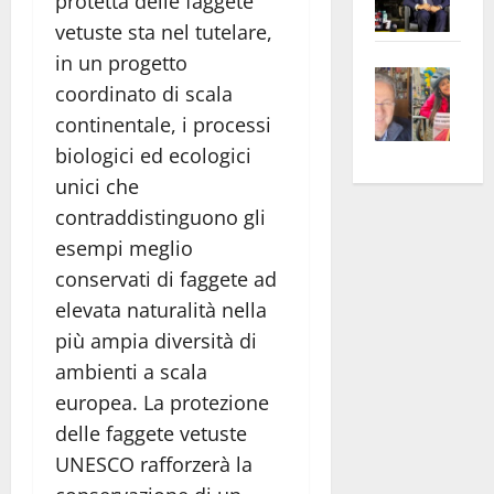
protetta delle faggete
Pian
Tax
vetuste sta nel tutelare,
apre
Area
in un progetto
Vite
la
sogl
coordinato di scala
–
rass
Isee
continentale, i processi
A
atte
a
biologici ed ecologici
Omb
anc
26mi
Fest
unici che
Cont
euro
Fron
Vald
per
contraddistinguono gli
e
e
l’an
esempi meglio
Gabb
Zang
acca
conservati di faggete ad
vis
202
elevata naturalità nella
a
più ampia diversità di
vis
ambienti a scala
europea. La protezione
delle faggete vetuste
UNESCO rafforzerà la