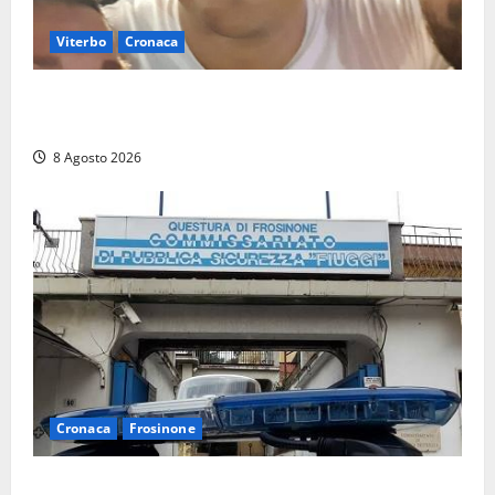
Viterbo
Cronaca
Brutto incidente stradale per Alessio Fiorillo:
Viterbo si stringe al suo “ciuffo”
8 Agosto 2026
Cronaca
Frosinone
Auto sospetta fermata a Fiuggi: la polizia trova un