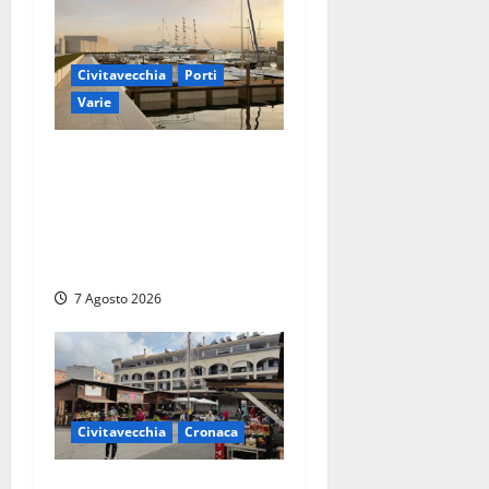
Civitavecchia
Porti
Varie
Marina Yachting,
Civitavecchia svolta: Roma
Marina Yachting Srl
ammessa alle fasi finali
della concessione demaniale
7 Agosto 2026
Civitavecchia
Cronaca