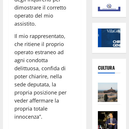
dimostrare il corretto
operato del mio
assistito.
Il mio rappresentato,
che ritiene il proprio
operato estraneo ad
agni condotta
CULTURA
delittuosa, confida di
poter chiarire, nella
sede deputata, la
Vite
–
propria posizione per
L’Un
veder affermare la
ampl
propria totale
Saba
la
innocenza”.
–
No
Pian
Tax