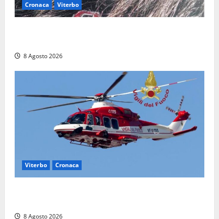
Cronaca
Viterbo
Aveva compiuto 23 anni ieri: Benedetta trovata
morta nell’ex Consorzio agrario
8 Agosto 2026
Viterbo
Cronaca
Scattano le ricerche per un piccolo elicottero
precipitato a Sutri: era un falso allarme
8 Agosto 2026