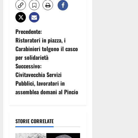
N
Precedente:
Ristoratori in piazza, i
a
Carabinieri tolgono il casco
v
per solidarietà
Successivo:
i
Civitavecchia Servizi
g
Pubblici, lavoratori in
assemblea domani al Pincio
a
z
i
STORIE CORRELATE
o