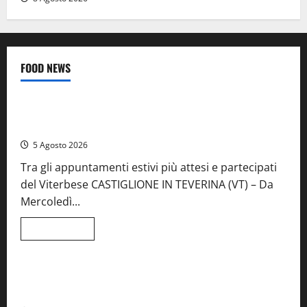
FOOD NEWS
Food News
Viterbo
A Castiglione in Teverina la 41esima festa del Vino: cantine
aperte, musica e spettacolo
5 Agosto 2026
Tra gli appuntamenti estivi più attesi e partecipati
del Viterbese CASTIGLIONE IN TEVERINA (VT) – Da
Mercoledì...
Leggi
Leggi tutto
di
Food News
più
su
A
Castiglione
Birre Preziose, aperte le iscrizioni al Concorso regionale
in
del Lazio
Teverina
la