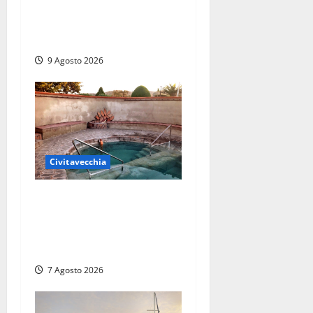
agli infermieri di notte: la
preoccupazione di famiglie
e pazienti
9 Agosto 2026
Civitavecchia
Comune di Civitavecchia
sulle Terme della Ficoncella:
prosegue l’interlocuzione
con la ASL RM4
7 Agosto 2026