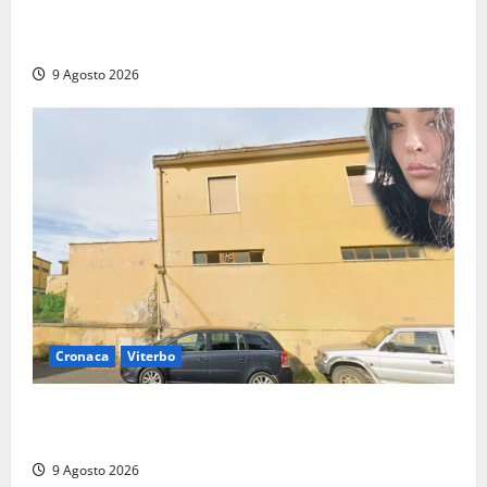
Da Montalto di Castro alla Polizia di Stato: Mattia
Salvati ha giurato a Spoleto
9 Agosto 2026
Cronaca
Viterbo
Morte della 23enne Benedetta all’ex consorzio
agrario, fatale il “festino” del compleanno
9 Agosto 2026