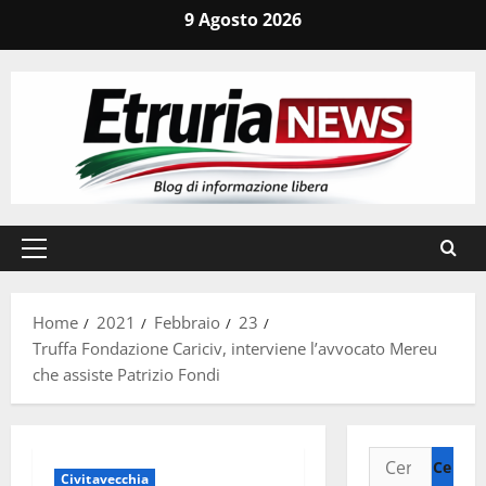
Vai
9 Agosto 2026
al
contenuto
Menu
principale
Home
2021
Febbraio
23
Truffa Fondazione Cariciv, interviene l’avvocato Mereu
che assiste Patrizio Fondi
Ricerca
Civitavecchia