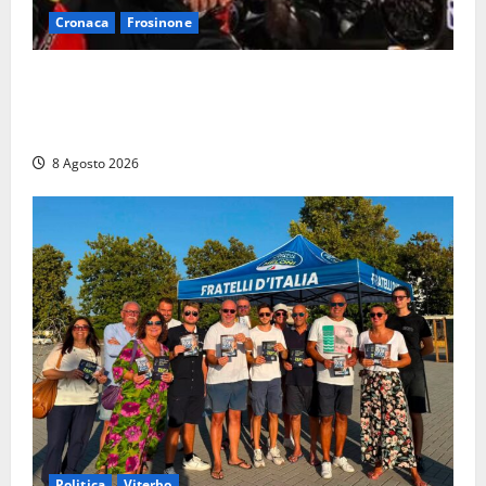
Cronaca
Frosinone
Alessandro Giannetti è morto dopo un mese di
agonia: il giovane carabiniere di Fontana Liri vittima
di un incidente in moto
8 Agosto 2026
Politica
Viterbo