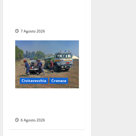
Civitavecchia, lavori al
Mercato: modifiche alla
viabilità prorogate (almeno)
fino al 31 dicembre
7 Agosto 2026
Civitavecchia
Cronaca
Civitavecchia – Vasto
incendio al Sasso, maxi
mobilitazione di soccorsi
6 Agosto 2026