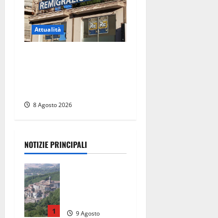
Attualità
Viterbo – Diffida per la
sindaca Frontini: “La scritta
Remigrazione è ancora al
suo posto”
8 Agosto 2026
NOTIZIE PRINCIPALI
Scossa di
terremoto
nell’alta
Tuscia
1
9 Agosto