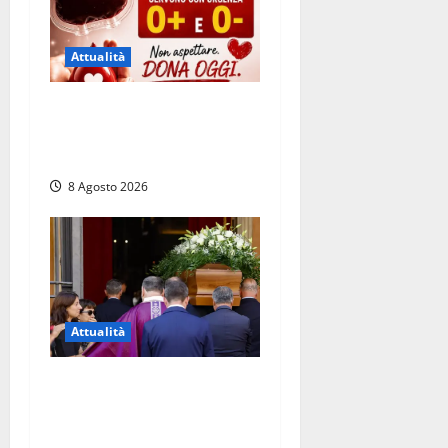
Attualità
Emergenza sangue al
Gemelli: servono subito
donatori dei gruppi 0+ e 0-
8 Agosto 2026
Attualità
L’ultimo saluto a Luigi
Cavallari: dal tuffo nel lago
di Vico ai 37 giorni di