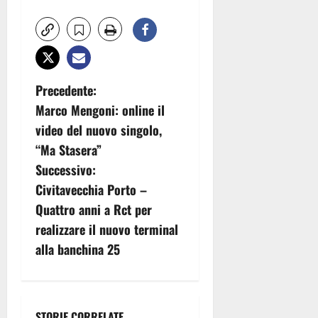
N
Precedente:
Marco Mengoni: online il
a
video del nuovo singolo,
v
“Ma Stasera”
Successivo:
i
Civitavecchia Porto –
g
Quattro anni a Rct per
realizzare il nuovo terminal
a
alla banchina 25
z
i
STORIE CORRELATE