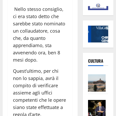
Nello stesso consiglio,
ci era stato detto che
sarebbe stato nominato
un collaudatore, cosa
che, da quanto
apprendiamo, sta
avvenendo ora, ben 8
mesi dopo.
CULTURA
Quest’ultimo, per chi
Vite
non lo sappia, avrà il
–
compito di verificare
L’Un
assieme agli uffici
ampl
competenti che le opere
Saba
la
siano state effettuate a
–
No
regola d’arte.
Pian
Tax