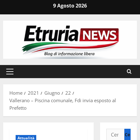
Vai
9 Agosto 2026
al
contenuto
Menu
principale
Home
2021
Giugno
22
Vallerano – Piscina comunale, Fdi invia esposto al
Prefetto
Ricerca
Attualità