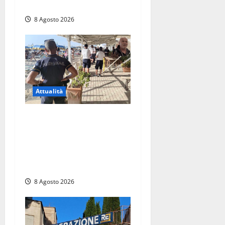
ricerche
8 Agosto 2026
Attualità
Sant’Agostino, la beffa de
“La Scogliera”: il Comune
autorizza il chiosco due
giorni dopo i sigilli, ma lo
stabilimento resta bloccato
8 Agosto 2026