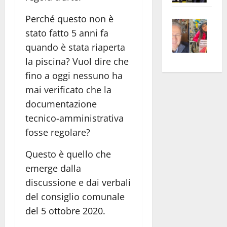
apre
Area
Perché questo non è
Vite
la
sogl
stato fatto 5 anni fa
–
rass
Isee
quando è stata riaperta
A
atte
a
Omb
anc
26mi
la piscina? Vuol dire che
Fest
Cont
euro
fino a oggi nessuno ha
Fron
Vald
per
mai verificato che la
e
e
l’an
documentazione
Gabb
Zang
acca
tecnico-amministrativa
vis
202
fosse regolare?
a
vis
Questo è quello che
emerge dalla
discussione e dai verbali
del consiglio comunale
del 5 ottobre 2020.