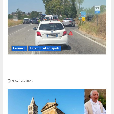
Cronaca
Cerveteri-Ladispoli
Grave incidente sull’Aurelia tra Ladispoli e
Torrimpietra, corsia per Civitavecchia bloccata per
due ore
9 Agosto 2026