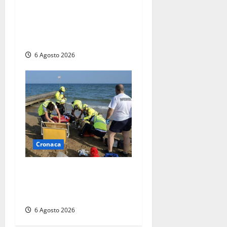
Imbarcazione si capovolge
al Lago di Bolsena, quattro
persone messe in salvo dai
vigili del fuoco
6 Agosto 2026
Cronaca
Tuffo vietato dal pontile,
muore un 17enne dopo
quattro giorni di agonia
6 Agosto 2026