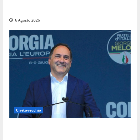
Santa Marinella – Vasto incendio sull’Aurelia: strada
chiusa in entrambe le direzioni (FOTO)
6 Agosto 2026
Civitavecchia
Civitavecchia – Fosso Crepacuore, Grasso (FdI): “Il
Comune sapeva del parere favorevole al rinnovo