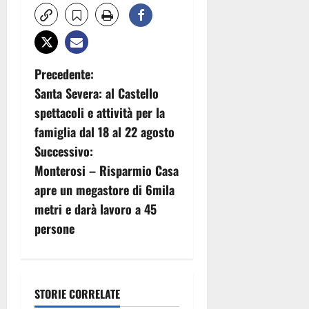
N
Precedente:
Santa Severa: al Castello
a
spettacoli e attività per la
v
famiglia dal 18 al 22 agosto
Successivo:
i
Monterosi – Risparmio Casa
g
apre un megastore di 6mila
metri e darà lavoro a 45
a
persone
z
i
STORIE CORRELATE