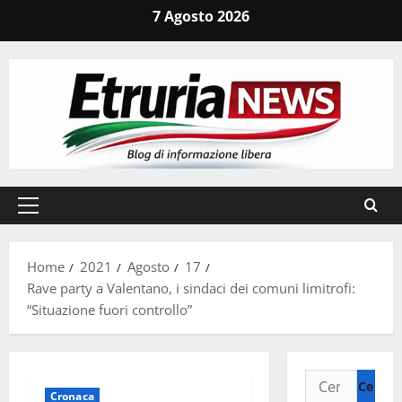
Vai
7 Agosto 2026
al
contenuto
Menu
principale
Home
2021
Agosto
17
Rave party a Valentano, i sindaci dei comuni limitrofi:
“Situazione fuori controllo”
Ricerca
Cronaca