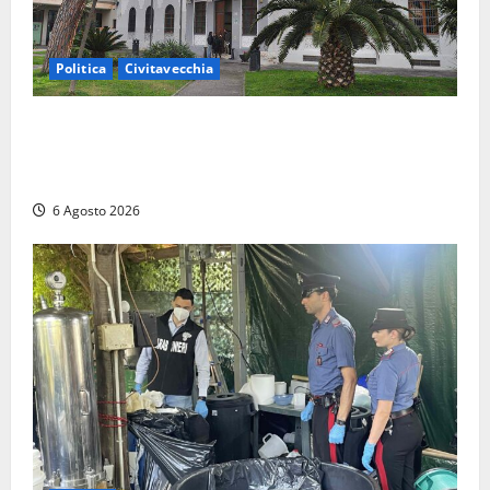
Politica
Civitavecchia
Civitavecchia – Fratelli d’Italia sulle Terme Imperiali:
“Piendibene e Cangani spieghino perché stanno
bloccando un’occasione storica”
6 Agosto 2026