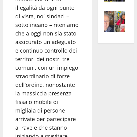
apre
Area
illegalità da ogni punto
Vite
la
sogl
di vista, noi sindaci –
–
rass
Isee
sottolineano – riteniamo
A
atte
a
che a oggi non sia stato
Omb
anc
26mi
assicurato un adeguato
Fest
Cont
euro
e continuo controllo dei
Fron
Vald
per
territori dei nostri tre
e
e
l’an
Gabb
Zang
comuni, con un impiego
acca
vis
202
straordinario di forze
a
dell’ordine, nonostante
vis
la massiccia presenza
fissa o mobile di
migliaia di persone
arrivate per partecipare
al rave e che stanno
iniziando a gravitare