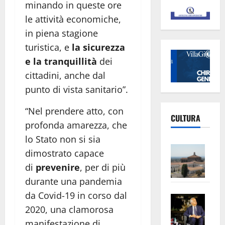
minando in queste ore
le attività economiche,
in piena stagione
turistica, e
la sicurezza
e la tranquillità
dei
cittadini, anche dal
punto di vista sanitario”.
“Nel prendere atto, con
CULTURA
profonda amarezza, che
lo Stato non si sia
Vite
dimostrato capace
–
di
prevenire
, per di più
L’Un
durante una pandemia
ampl
da Covid-19 in corso dal
Saba
la
2020, una clamorosa
–
No
Pian
Tax
manifestazione di