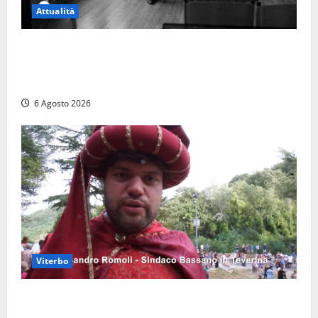
Attualità
Torre di Chia, l’Università Agraria risponde alle
polemiche: “Non è un esproprio, è l’esecuzione di
una sentenza”
6 Agosto 2026
Viterbo
Provincia di Viterbo, ecco le nuove commissioni
consiliari permanenti: nomi e composizione