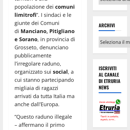
argomenti
popolazione dei
comuni
limitrofi
”.
I sindaci e le
giunte dei Comuni
ARCHIVI
di
Manciano, Pitigliano
e Sorano
, in provincia di
Archivi
Grosseto, denunciano
pubblicamente
l’irregolare raduno,
ISCRIVITI
organizzato sui
social
, a
AL CANALE
cui stanno partecipando
DI ETRURIA
NEWS
migliaia di ragazzi
arrivati da tutta Italia ma
anche dall’Europa.
“Questo raduno illegale
– affermano il primo