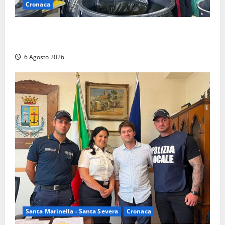
Cronaca
Latina – Carabinieri scoprono raffineria di cocaina
nelle campagne, cinque arresti
6 Agosto 2026
Santa Marinella - Santa Severa
Cronaca