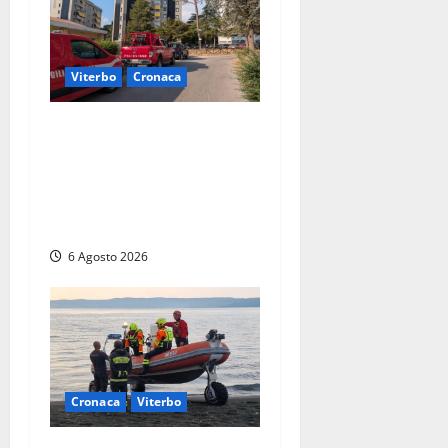
Viterbo
Cronaca
Viterbo, paura in via
Murialdo: anziano minaccia
di lanciarsi dal settimo
piano, salvato dai
soccorritori (FOTO)
6 Agosto 2026
Cronaca
Viterbo