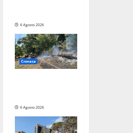
Civitavecchia – Vasto
incendio al Sasso, maxi
mobilitazione di soccorsi
6 Agosto 2026
Cronaca
Principio di incendio nella
Riserva del Lago di Vico: sul
posto tracce di bivacchi
abusivi
6 Agosto 2026