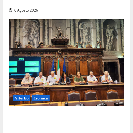
dell’AIA e non ha informato il Consiglio”
6 Agosto 2026
Viterbo
Cronaca
Viterbo – Ombre Festival chiude con successo e
pensa al futuro: “Ora progetto pilota per una Fiera
del Libro nella Tuscia”