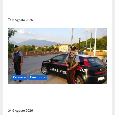
Santa Marinella, due nuovi agenti entrano nella
Polizia locale: rafforzato il presidio del territorio
6 Agosto 2026
Cronaca
Frosinone
Ceccano – Rapina al Conad: minaccia il cassiere con
la pistola e fugge in camper con il bottino, arresto
lampo
6 Agosto 2026