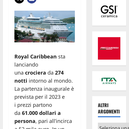
Royal Caribbean
sta
lanciando
una
crociera
da
274
notti
intorno al mondo.
La partenza inaugurale è
prevista per il 2023 e
i prezzi partono
ALTRI
ARGOMENTI
da
61.000 dollari a
persona
, pari all’incirca
Altri
a 52 mila euro. In un