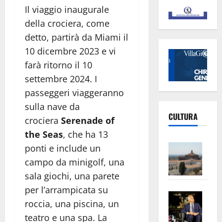
Il viaggio inaugurale
della crociera, come
detto, partirà da Miami il
10 dicembre 2023 e vi
farà ritorno il 10
settembre 2024. I
passeggeri viaggeranno
sulla nave da
CULTURA
crociera
Serenade of
the Seas
, che ha 13
Vite
ponti e include un
–
campo da minigolf, una
L’Un
sala giochi, una parete
ampl
per l’arrampicata su
Saba
la
roccia, una piscina, un
–
No
teatro e una spa. La
Pian
Tax