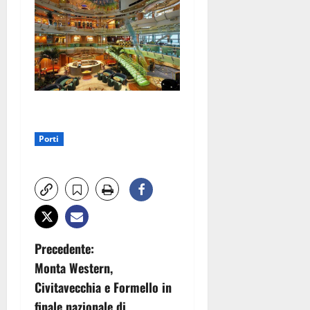
Porti
N
Precedente:
Monta Western,
a
Civitavecchia e Formello in
finale nazionale di