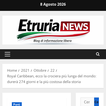
Vai
8 Agosto 2026
al
contenuto
Menu
principale
Home
2021
Ottobre
22
Royal Caribbean, ecco la crociera più lunga del mondo:
durerà 274 giorni e la più costosa della storia
Ricerca
Porti