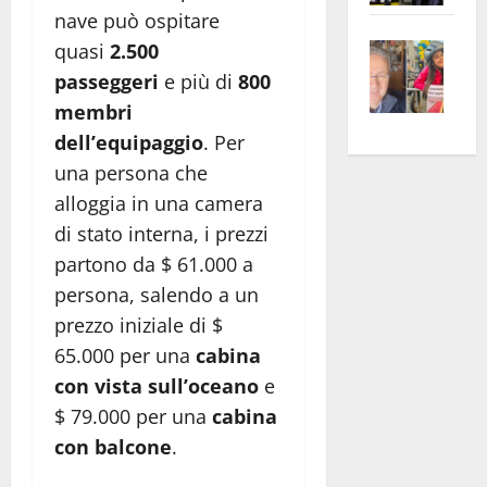
nave può ospitare
apre
Area
Vite
la
sogl
quasi
2.500
–
rass
Isee
passeggeri
e più di
800
A
atte
a
membri
Omb
anc
26mi
dell’equipaggio
. Per
Fest
Cont
euro
una persona che
Fron
Vald
per
alloggia in una camera
e
e
l’an
di stato interna, i prezzi
Gabb
Zang
acca
partono da $ 61.000 a
vis
202
a
persona, salendo a un
vis
prezzo iniziale di $
65.000 per una
cabina
con vista sull’oceano
e
$ 79.000 per una
cabina
con balcone
.