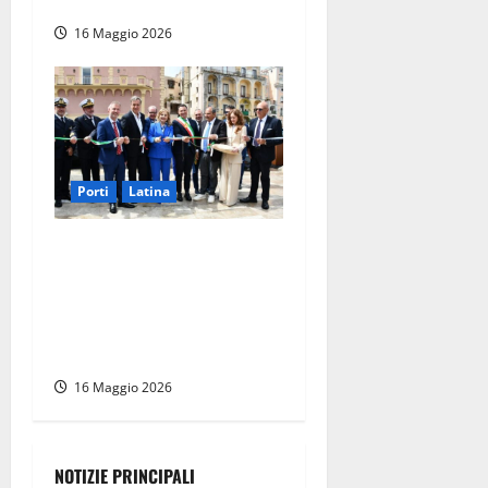
rilancia la sua centralità
16 Maggio 2026
Porti
Latina
Gaeta – Sicurezza in mare e
tutela del territorio costiero
laziale: progettualità tra
Regione, Anci e Direzione
Marittima del Lazio
16 Maggio 2026
NOTIZIE PRINCIPALI