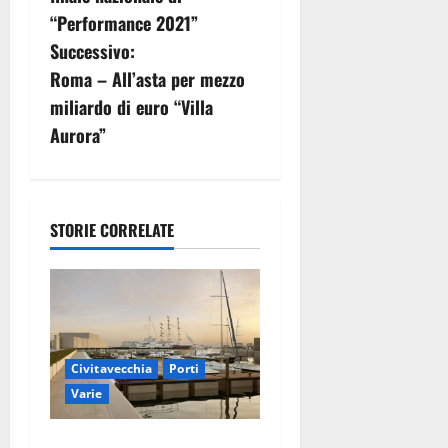
v
“Performance 2021”
i
Successivo:
g
Roma – All’asta per mezzo
miliardo di euro “Villa
a
Aurora”
z
i
STORIE CORRELATE
o
n
e
a
Civitavecchia
Porti
Varie
r
Marina Yachting,