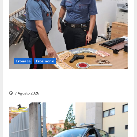
Cronaca
Frosinone
Assalto armato al Conad di Ceccano: lo schianto in
camper e l’arresto lampo a Frosinone
7 Agosto 2026