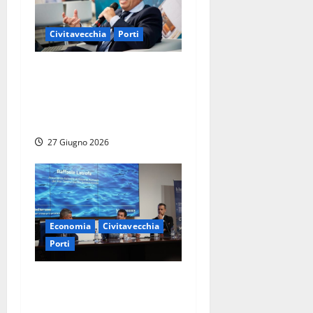
Civitavecchia
Porti
Civitavecchia – Comitato di
Gestione dell’AdSP a Gaeta:
approvata variazione di
bilancio per il progetto DAS
27 Giugno 2026
Economia
Civitavecchia
Porti
Civitavecchia gateway del
Mediterraneo: il porto