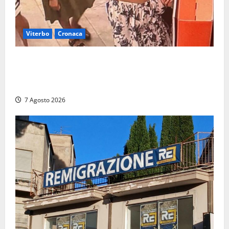
Viterbo
Cronaca
Svaligiano una farmacia a Viterbo davanti alle
telecamere, poi commettono altri furti a Orte: è
caccia a due donne
7 Agosto 2026