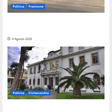
Politica
Frosinone
Ceccano, Sanità: la Regione e il centrodestra
‘firmano’ il decreto per la Casa della Comunità e
rivendicano la vittoria politica
6 Agosto 2026
Politica
Civitavecchia
Civitavecchia – Fratelli d’Italia sulle Terme Imperiali: