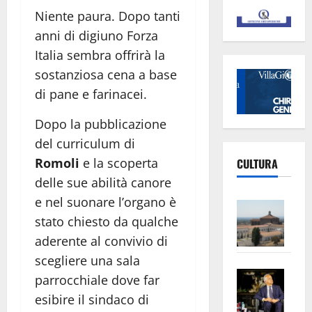
Niente paura. Dopo tanti
anni di digiuno Forza
Italia sembra offrirà la
sostanziosa cena a base
di pane e farinacei.
Dopo la pubblicazione
del curriculum di
Romoli
e la scoperta
CULTURA
delle sue abilità canore
e nel suonare l’organo è
Vite
stato chiesto da qualche
–
L’Un
aderente al convivio di
ampl
scegliere una sala
Saba
la
parrocchiale dove far
–
No
esibire il sindaco di
Pian
Tax