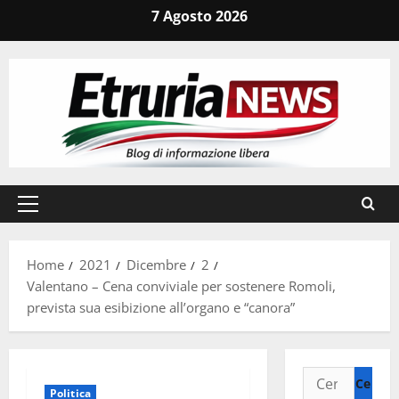
Vai
7 Agosto 2026
al
contenuto
Menu
principale
Home
2021
Dicembre
2
Valentano – Cena conviviale per sostenere Romoli,
prevista sua esibizione all’organo e “canora”
Ricerca
Politica