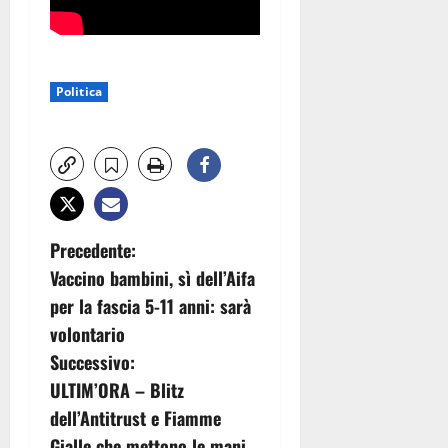
Politica
N
Precedente:
Vaccino bambini, sì dell’Aifa
a
per la fascia 5-11 anni: sarà
v
volontario
Successivo:
i
ULTIM’ORA – Blitz
g
dell’Antitrust e Fiamme
Gialle che mettono le mani