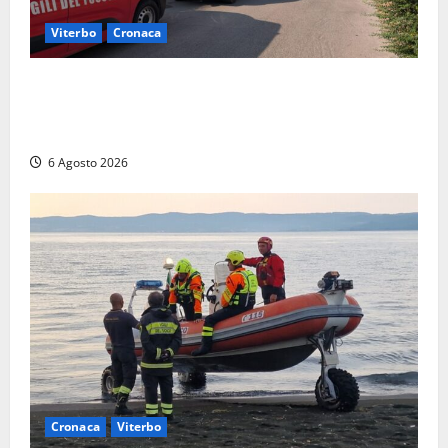
Viterbo
Cronaca
Viterbo, paura in via Murialdo: anziano minaccia di
lanciarsi dal settimo piano, salvato dai soccorritori
(FOTO)
6 Agosto 2026
Cronaca
Viterbo