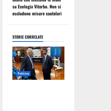
a
su Ecologia Viterbo. Non si
z
escludono misure cautelari
i
o
STORIE CORRELATE
n
e
a
Politica
r
t
Sicurezza nei Comuni del
Lazio, il consigliere Sabatini
i
(FdI) presenta proposta di
legge per alzare la qualità
c