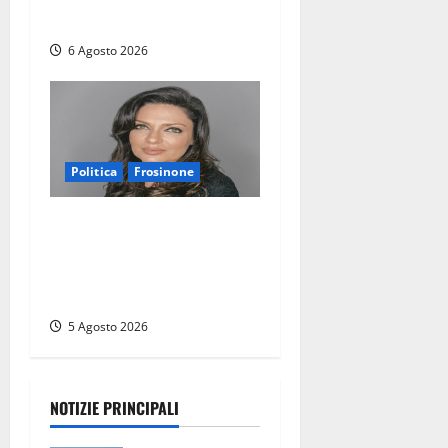
Ciociaria
6 Agosto 2026
Politica
Frosinone
Frosinone – Polo Civico,
colpaccio in vista delle
prossime Comunali: entra la
dottoressa Emanuela Turri
5 Agosto 2026
NOTIZIE PRINCIPALI