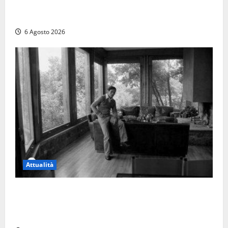
Tuffo vietato dal pontile, muore un 17enne dopo
quattro giorni di agonia
6 Agosto 2026
Attualità
Torre di Chia, l’Università Agraria risponde alle
polemiche: “Non è un esproprio, è l’esecuzione di
una sentenza”