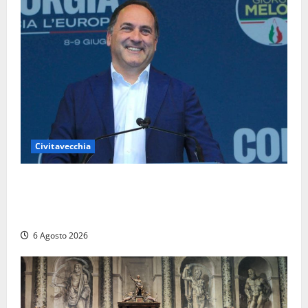
Civitavecchia
Civitavecchia – Fosso Crepacuore, Grasso (FdI): “Il
Comune sapeva del parere favorevole al rinnovo
dell’AIA e non ha informato il Consiglio”
6 Agosto 2026