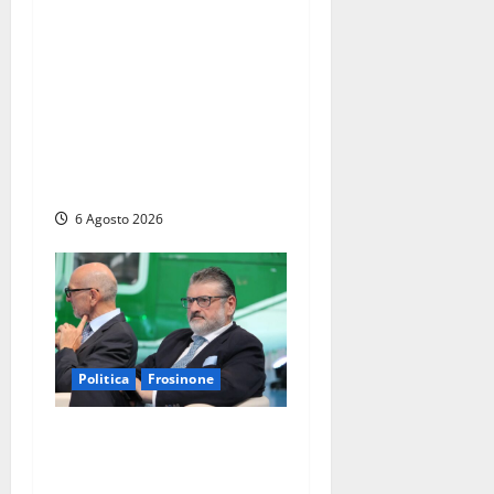
Coltivaitalia 1 miliardo di
euro in più per gli
agricoltori italiani.
Lollobrigida:
“Finanziamento mai
avvenuto prima nella storia
della Repubblica”
6 Agosto 2026
Politica
Frosinone
Frosinone – TAV e nuovo
aeroporto: la ‘ricetta’ di
Quadrini per il rilancio della