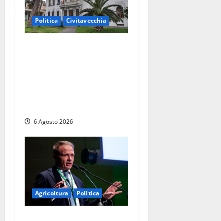
Politica
Civitavecchia
Civitavecchia – Fratelli
d’Italia sulle Terme
Imperiali: “Piendibene e
Cangani spieghino perché
stanno bloccando
un’occasione storica”
6 Agosto 2026
Agricoltura
Politica
Agricoltura, con