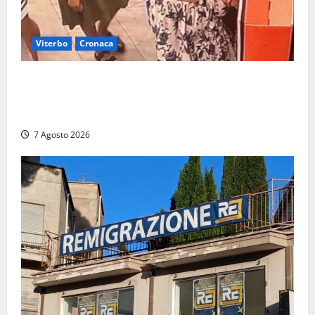
Viterbo
Cronaca
Svaligiano una farmacia a Viterbo davanti alle
telecamere, poi commettono altri furti a Orte: è
caccia a due donne
7 Agosto 2026