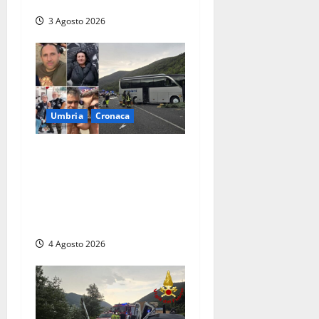
diminuisce”
3 Agosto 2026
Umbria
Cronaca
Strage sulla Rieti-Terni, il
bilancio si aggrava ancora:
sette morti e oltre 30 feriti.
Una vittima è deceduta in
ospedale
4 Agosto 2026