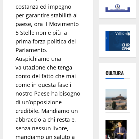
costanza ed impegno
per garantire stabilità al
paese, ora il Movimento
5 Stelle non è più la
prima forza politica del
Parlamento.
Auspichiamo una
valutazione che tenga
CULTURA
conto del fatto che mai
come in questa fase il
Vite
nostro Paese ha bisogno
–
di un’opposizione
L’Un
credibile. Mandiamo un
ampl
abbraccio a chi resta e,
Saba
la
senza nessun livore,
–
No
mandiamo un saluto a
Pian
Tax