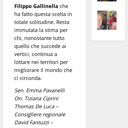
apre
Area
Filippo Gallinella
che
Vite
la
sogl
ha fatto questa scelta in
–
rass
Isee
totale solitudine. Resta
A
atte
a
immutata la stima per
Omb
anc
26mi
chi, nonostante tutto
Fest
Cont
euro
quello che succede ai
Fron
Vald
per
vertici, continua a
e
e
l’an
lottare nei territori per
Gabb
Zang
acca
vis
migliorare il mondo che
202
a
ci circonda.
vis
Sen. Emma Pavanelli
On. Tiziana Ciprini
Thomas De Luca –
Consigliere regionale
David Fantuzzi –