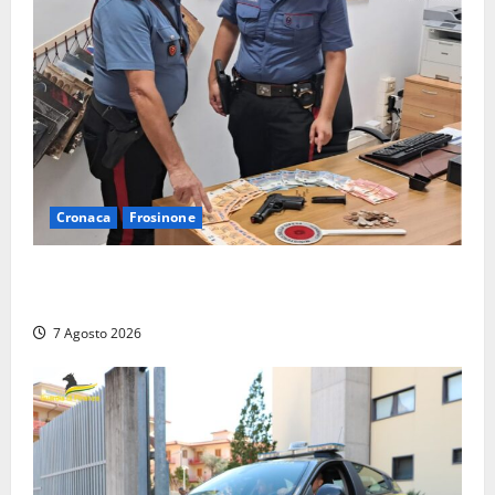
Cronaca
Frosinone
Assalto armato al Conad di Ceccano: lo schianto in
camper e l’arresto lampo a Frosinone
7 Agosto 2026