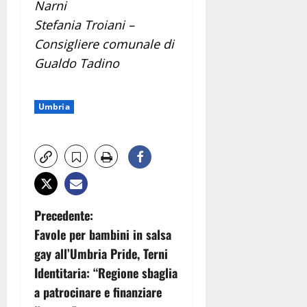
Narni
Stefania Troiani –
Consigliere comunale di
Gualdo Tadino
Umbria
N
Precedente:
Favole per bambini in salsa
a
gay all’Umbria Pride, Terni
v
Identitaria: “Regione sbaglia
a patrocinare e finanziare
i