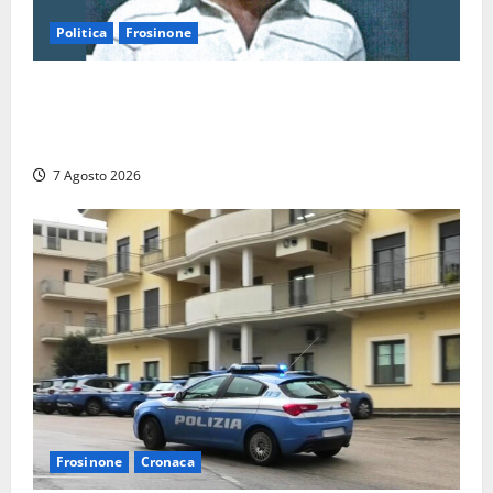
Politica
Frosinone
Verso le elezioni di Frosinone, il Polo Civico si
allarga ancora: ufficiale l’ingresso di Giorgio
Ceccarelli dopo Emanuela Turri
7 Agosto 2026
Frosinone
Cronaca