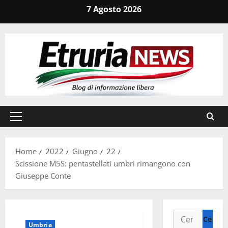
Vai
7 Agosto 2026
al
contenuto
Menu
principale
Home
2022
Giugno
22
Scissione M5S: pentastellati umbri rimangono con
Giuseppe Conte
Ricerca
Umbria