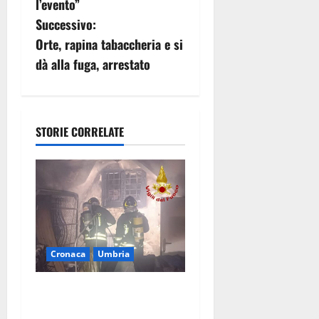
l’evento”
g
Successivo:
Orte, rapina tabaccheria e si
a
dà alla fuga, arrestato
z
i
STORIE CORRELATE
o
n
e
a
Cronaca
Umbria
r
t
Panico nella notte ad
Amelia: appartamento