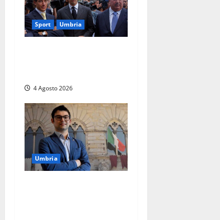
Sport
Umbria
Gaucci is back: il Perugia
torna di famiglia, e il primo
atto è già un caso
4 Agosto 2026
Umbria
Umbria – Baglioni (Lega):
“A Città di Castello aumenta
la TARI mentre a Umbertide