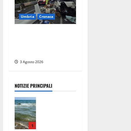
Umbria
Cronaca
Tragedia sulla Rieti-Terni,
sei morti e 34 i feriti.
Proietti: «Uno scenario di
guerra»
3 Agosto 2026
NOTIZIE PRINCIPALI
Montalto
Marina,
schiuma e
acqua
colorata in
1