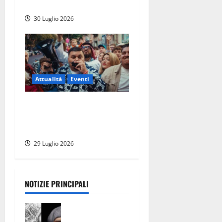
dell’estate nel Lazio
30 Luglio 2026
Attualità
Eventi
Viterbo – Weekend delle
Stelle, a Piazza del Comune
si balla con Banfy
29 Luglio 2026
NOTIZIE PRINCIPALI
Tra l’8 e il 9
agosto del