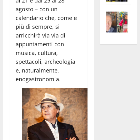
al 21 e dal 25 al 28
apre
Area
agosto – con un
Vite
la
sogl
calendario che, come e
–
rass
Isee
più di sempre, si
A
atte
a
arricchirà via via di
Omb
anc
26mi
appuntamenti con
Fest
Cont
euro
musica, cultura,
Fron
Vald
per
e
e
l’an
spettacoli, archeologia
Gabb
Zang
acca
e, naturalmente,
vis
202
enogastronomia.
a
vis