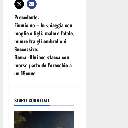
N
Precedente:
Fiumicino – In spiaggia con
a
moglie e figli: malore fatale,
v
muore tra gli ombrelloni
Successivo:
i
Roma -Ubriaco stacca con
g
morso parte dell’orecchio a
un 19enne
a
z
i
STORIE CORRELATE
o
n