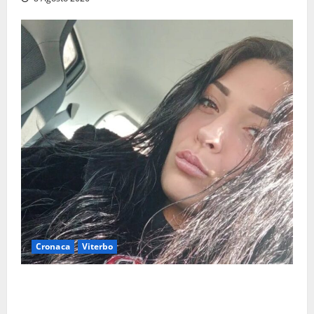
Cronaca
Viterbo
Aveva compiuto 23 anni ieri: Benedetta trovata
morta nell’ex Consorzio agrario