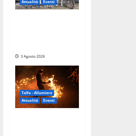
Attualità
Eventi
Blera, torna “Cavalli in
Piazza” con “RITMO”: lo
spettacolo equestre che
riconnette l’uomo al mondo
reale delle emozioni
3 Agosto 2026
Tolfa - Allumiere
Attualità
Eventi
TolfArte 2026 è la
metamorfosi: torna il
festival più atteso