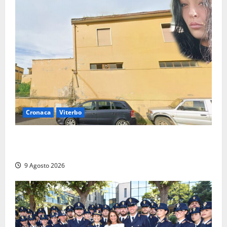
Cronaca
Viterbo
Morte della 23enne Benedetta all’ex consorzio
agrario, fatale il “festino” del compleanno
9 Agosto 2026