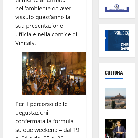
nell’ambiente da aver
vissuto quest’anno la
sua presentazione
ufficiale nella cornice di
Vinitaly.
CULTURA
Vite
–
Per il percorso delle
L’Un
degustazioni,
ampl
confermata la formula
Saba
la
–
No
su due weekend – dal 19
Pian
Tax