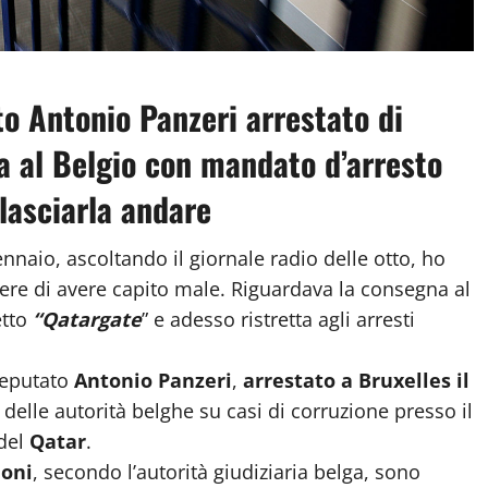
to Antonio Panzeri arrestato di
a al Belgio con mandato d’arresto
 lasciarla andare
gennaio, ascoltando il giornale radio delle otto, ho
edere di avere capito male. Riguardava la consegna al
etto
“Qatargate
” e adesso ristretta agli arresti
odeputato
Antonio Panzeri
,
arrestato a Bruxelles il
delle autorità belghe su casi di corruzione presso il
 del
Qatar
.
eoni
, secondo l’autorità giudiziaria belga, sono