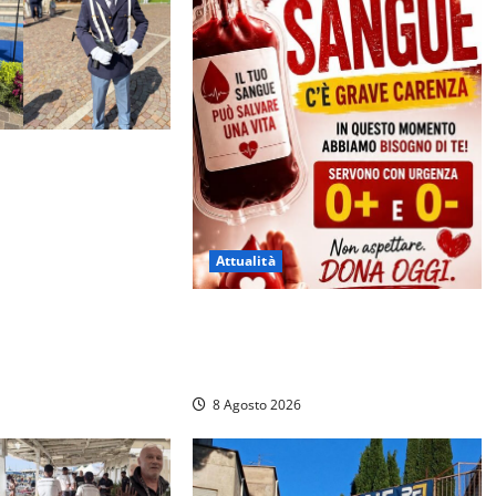
 Castro alla Polizia
a Salvati ha giurato a
Attualità
Emergenza sangue al Gemelli:
servono subito donatori dei gruppi
0+ e 0-
8 Agosto 2026