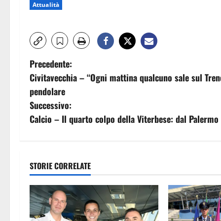
Attualità
N
Precedente:
Civitavecchia – “Ogni mattina qualcuno sale sul Treno
a
pendolare
v
Successivo:
Calcio – Il quarto colpo della Viterbese: dal Palerm
i
g
a
STORIE CORRELATE
z
i