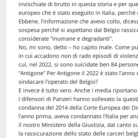
invischiate di brutto in questa storia e per 
europeo che è stato eseguito in Italia, perché
Ebbene, l’informazione che avevo colto, dicev
sospesa perché si aspettano dal Belgio rassicur
considerate “inumane e degradanti”.
No, mi sono, detto – ho capito male. Come può 
in cui accadono non di rado episodi di violenza
cui, nel 2022, si sono suicidate ben 84 person
“Antigone” Per Antigone il 2022 è stato l’anno de
sindacare l’operato del Belgio?
E invece è tutto vero. Anche i media riportano 
I difensori di Panzeri hanno sollevato la ques
condanna del 2014 della Corte Europea dei Diri
l’anno prima, aveva condannato l’Italia per ana
il nostro Ministero della Giustizia, dal canto 
la rassicurazione dello stato delle carceri bel