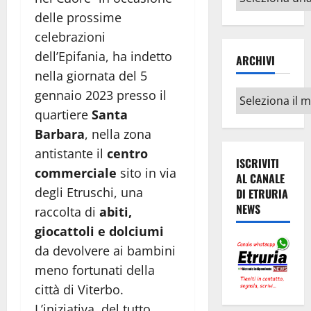
argomenti
delle prossime
celebrazioni
dell’Epifania, ha indetto
ARCHIVI
nella giornata del 5
gennaio 2023 presso il
Archivi
quartiere
Santa
Barbara
, nella zona
antistante il
centro
ISCRIVITI
commerciale
sito in via
AL CANALE
degli Etruschi, una
DI ETRURIA
NEWS
raccolta di
abiti,
giocattoli e dolciumi
da devolvere ai bambini
meno fortunati della
città di Viterbo.
L’iniziativa, del tutto