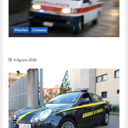
Viterbo
Cronaca
Viterbo, cade dal camion della raccolta rifiuti:
operatore trasportato in ospedale
6 Agosto 2026