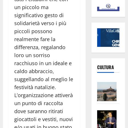
un piccolo ma
significativo gesto di
solidarietà verso i più
piccoli possono
realmente fare la
differenza, regalando
loro un sorriso
racchiuso in un ideale e
CULTURA
caldo abbraccio,
suggellando al meglio le
Vite
festività natalizie.
–
L’organizzazione attiverà
L’Un
un punto di raccolta
ampl
dove saranno ritirati
Saba
la
giocattoli e vestiti, nuovi
–
No
Pian
Tax
e/o usati in buono stato