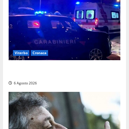
Viterbo
Cronaca
Tuscania, lo trovano ubriaco dopo un incidente con
feriti: denunciato dai carabinieri
6 Agosto 2026