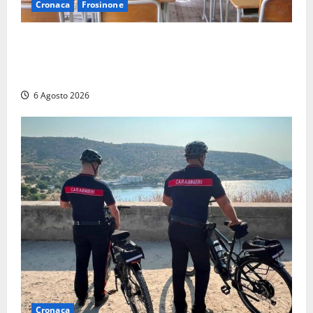
Cronaca
Frosinone
Frosinone, presunte molestie al liceo su una
minorenne: il Gip dice no all’archiviazione, il prof
nega
6 Agosto 2026
Cronaca