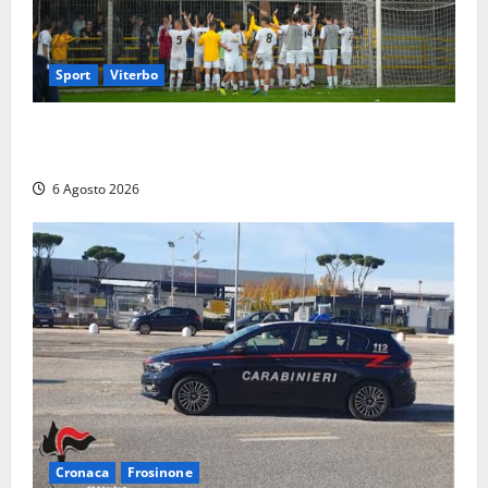
Sport
Viterbo
Calcio – Serie D, la Viterbese riparte dal girone G:
ufficializzati gli organici della stagione 2026-2027
6 Agosto 2026
Cronaca
Frosinone