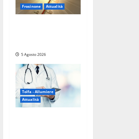
Frosinone
Attualità
Frosinone ‘brucia’ da un
mese: è record di afa e notti
tropicali. E i temporali
fanno danni
5 Agosto 2026
Tolfa - Allumiere
Attualità
Tolfa – Medico di base
assente e nessun sostituto:
disagi per oltre mille
assistiti