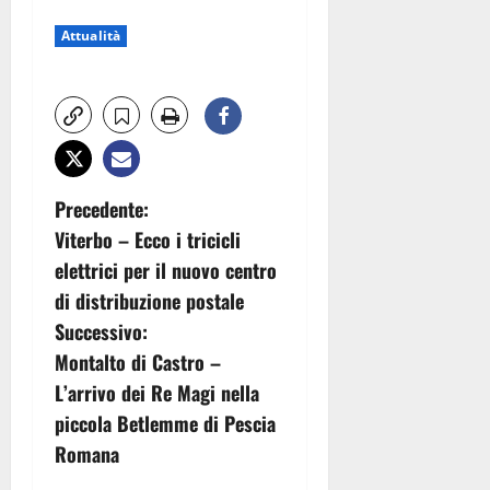
Attualità
N
Precedente:
Viterbo – Ecco i tricicli
a
elettrici per il nuovo centro
v
di distribuzione postale
Successivo:
i
Montalto di Castro –
g
L’arrivo dei Re Magi nella
piccola Betlemme di Pescia
a
Romana