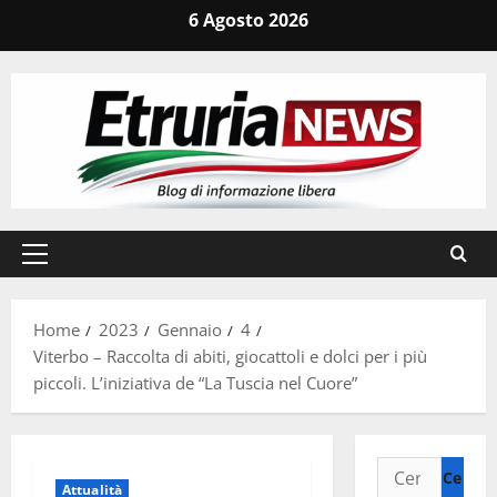
Vai
6 Agosto 2026
al
contenuto
Menu
principale
Home
2023
Gennaio
4
Viterbo – Raccolta di abiti, giocattoli e dolci per i più
piccoli. L’iniziativa de “La Tuscia nel Cuore”
Ricerca
Attualità