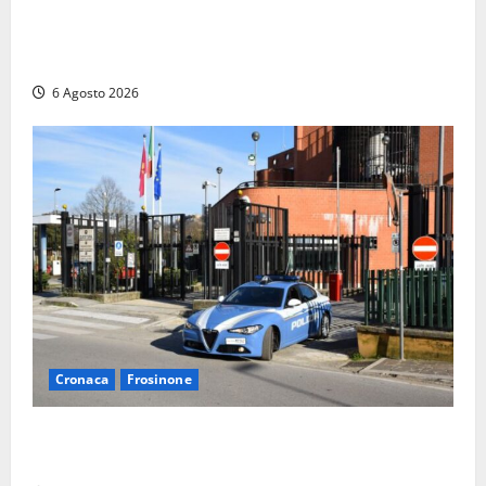
più per gli agricoltori italiani. Lollobrigida:
“Finanziamento mai avvenuto prima nella storia
della Repubblica”
6 Agosto 2026
Cronaca
Frosinone
Frosinone, ruba cibo dal magazzino in cui lavora:
dipendente incastrato e denunciato