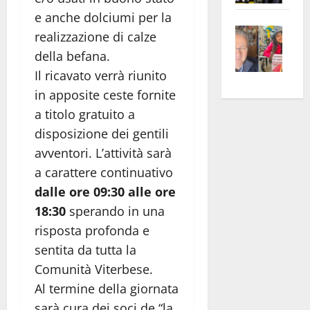
apre
Area
e anche dolciumi per la
Vite
la
sogl
realizzazione di calze
–
rass
Isee
della befana.
A
atte
a
Il ricavato verrà riunito
Omb
anc
26mi
in apposite ceste fornite
Fest
Cont
euro
a titolo gratuito a
Fron
Vald
per
disposizione dei gentili
e
e
l’an
Gabb
Zang
acca
avventori. L’attività sarà
vis
202
a carattere continuativo
a
dalle ore 09:30 alle ore
vis
18:30
sperando in una
risposta profonda e
sentita da tutta la
Comunità Viterbese.
Al termine della giornata
sarà cura dei soci de “la