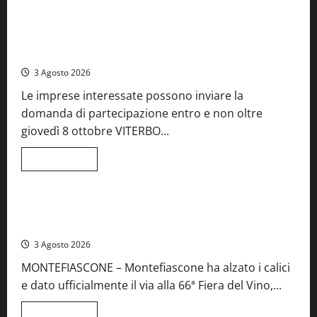
Food News
più
su
A
Castiglione
Birre Preziose, aperte le iscrizioni al Concorso regionale
in
del Lazio
Teverina
la
3 Agosto 2026
41esima
festa
Le imprese interessate possono inviare la
del
Vino:
domanda di partecipazione entro e non oltre
cantine
aperte,
giovedì 8 ottobre VITERBO...
musica
e
spettacolo
Leggi
Leggi tutto
di
Viterbo
Food News
più
su
Birre
Preziose,
Montefiascone brinda alla sua Fiera del Vino: inaugurazione
aperte
da record per la 66ª edizione
le
iscrizioni
3 Agosto 2026
al
Concorso
MONTEFIASCONE – Montefiascone ha alzato i calici
regionale
del
e dato ufficialmente il via alla 66ª Fiera del Vino,...
Lazio
Leggi
Leggi tutto