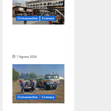
Civitavecchia
Cronaca
Civitavecchia, lavori al
Mercato: modifiche alla
viabilità prorogate (almeno)
fino al 31 dicembre
7 Agosto 2026
Civitavecchia
Cronaca
Civitavecchia – Vasto