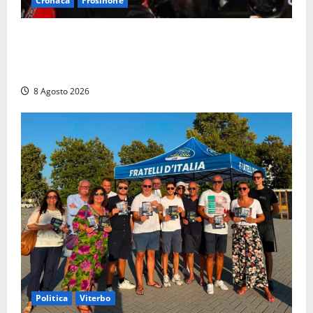
Cronaca
Frosinone
Alessandro Giannetti è morto dopo un mese di
agonia: il giovane carabiniere di Fontana Liri vittima
di un incidente in moto
8 Agosto 2026
Politica
Viterbo