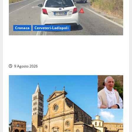
Cronaca
Cerveteri-Ladispoli
Grave incidente sull’Aurelia tra Ladispoli e
Torrimpietra, corsia per Civitavecchia bloccata per
due ore
9 Agosto 2026