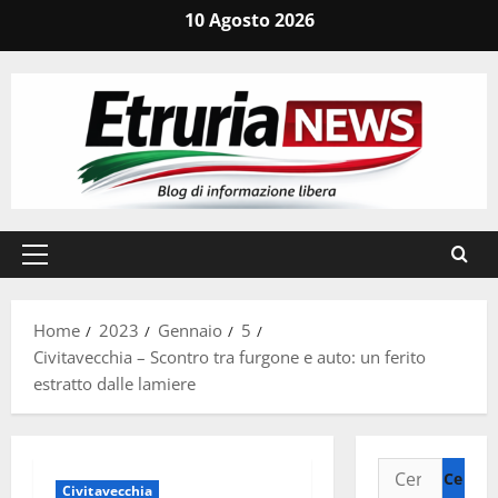
Vai
10 Agosto 2026
al
contenuto
Menu
principale
Home
2023
Gennaio
5
Civitavecchia – Scontro tra furgone e auto: un ferito
estratto dalle lamiere
Ricerca
Civitavecchia