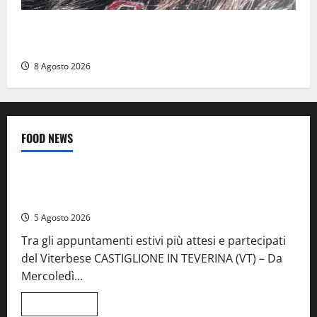
Aveva compiuto 23 anni ieri: Benedetta trovata
morta nell’ex Consorzio agrario
8 Agosto 2026
FOOD NEWS
Food News
Viterbo
A Castiglione in Teverina la 41esima festa del Vino: cantine
aperte, musica e spettacolo
5 Agosto 2026
Tra gli appuntamenti estivi più attesi e partecipati
del Viterbese CASTIGLIONE IN TEVERINA (VT) – Da
Mercoledì...
Leggi
Leggi tutto
di