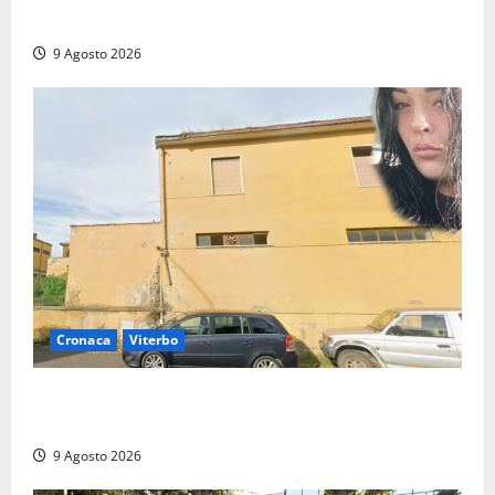
Salvati ha giurato a Spoleto
9 Agosto 2026
Cronaca
Viterbo
Morte della 23enne Benedetta all’ex consorzio
agrario, fatale il “festino” del compleanno
9 Agosto 2026