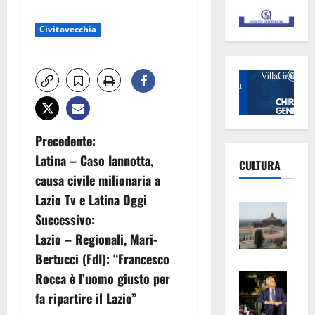
Civitavecchia
N
Precedente:
Latina – Caso Iannotta,
CULTURA
a
causa civile milionaria a
v
Lazio Tv e Latina Oggi
Vite
Successivo:
–
i
Lazio – Regionali, Mari-
L’Un
g
Bertucci (FdI): “Francesco
ampl
Saba
la
Rocca è l’uomo giusto per
a
–
No
fa ripartire il Lazio”
Pian
Tax