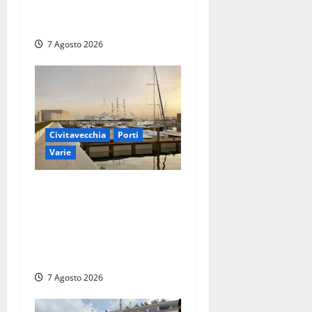
prosegue l’interlocuzione
con la ASL RM4
7 Agosto 2026
Civitavecchia
Porti
Varie
Marina Yachting,
Civitavecchia svolta: Roma
Marina Yachting Srl
ammessa alle fasi finali
della concessione demaniale
7 Agosto 2026