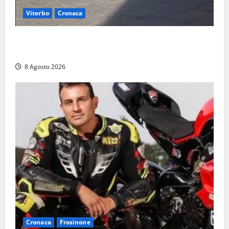
Viterbo
Cronaca
Fontana Grande, la piazza senza identità: «Tolte le
auto, il centro è morto. E adesso cosa resta?»
8 Agosto 2026
Cronaca
Frosinone