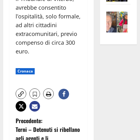
apre
Area
avrebbe consentito
Vite
la
sogl
l’ospitalità, solo formale,
–
rass
Isee
ad altri cittadini
A
atte
a
extracomunitari, previo
Omb
anc
26mi
compenso di circa 300
Fest
Cont
euro
euro.
Fron
Vald
per
e
e
l’an
Gabb
Zang
acca
Cronaca
vis
202
a
vis
N
Precedente:
Terni – Detenuti si ribellano
a
agli agenti e li