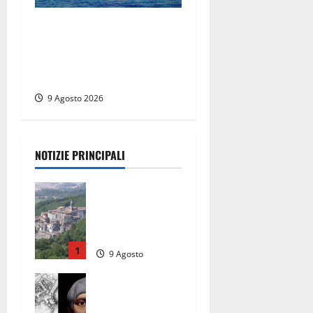
Istituto Santa Cecilia, stop
agli infermieri di notte: la
preoccupazione di famiglie
e pazienti
9 Agosto 2026
NOTIZIE PRINCIPALI
Scossa di
terremoto
nell’alta
Tuscia
1
9 Agosto
2026
Tra l’8 e il 9
agosto del
117 moriva