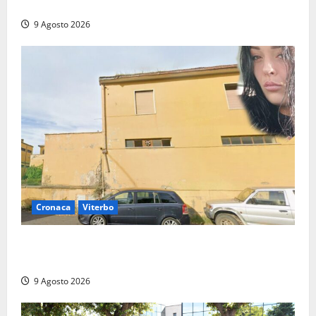
Salvati ha giurato a Spoleto
9 Agosto 2026
Cronaca
Viterbo
Morte della 23enne Benedetta all’ex consorzio
agrario, fatale il “festino” del compleanno
9 Agosto 2026