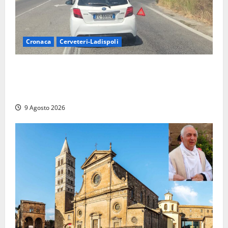
Cronaca
Cerveteri-Ladispoli
Grave incidente sull’Aurelia tra Ladispoli e
Torrimpietra, corsia per Civitavecchia bloccata per
due ore
9 Agosto 2026