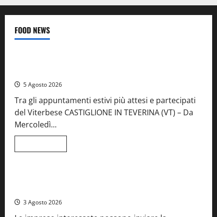
FOOD NEWS
Food News
Viterbo
A Castiglione in Teverina la 41esima festa del Vino: cantine
aperte, musica e spettacolo
5 Agosto 2026
Tra gli appuntamenti estivi più attesi e partecipati
del Viterbese CASTIGLIONE IN TEVERINA (VT) – Da
Mercoledì...
Leggi
Leggi tutto
di
Food News
più
su
A
Castiglione
Birre Preziose, aperte le iscrizioni al Concorso regionale
in
del Lazio
Teverina
la
3 Agosto 2026
41esima
festa