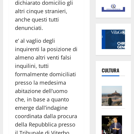
dichiarato domicilio gli
altri cinque stranieri,
anche questi tutti
denunciati.
e’ al vaglio degli
inquirenti la posizione di
almeno altri venti falsi
inquilini, tutti
CULTURA
formalmente domiciliati
presso la medesima
Vite
abitazione dell’uomo
–
che, in base a quanto
L’Un
emerge dall’indagine
ampl
coordinata dalla procura
Saba
la
della Repubblica presso
–
No
Pian
Tax
il Tribunale di Viterbo,