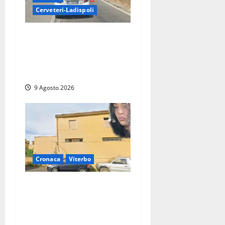
Cerveteri-Ladispoli
Grave incidente sull’Aurelia
tra Ladispoli e Torrimpietra,
corsia per Civitavecchia
bloccata per due ore
9 Agosto 2026
Cronaca
Viterbo
Morte della 23enne
Benedetta all’ex consorzio
agrario, fatale il “festino”
del compleanno