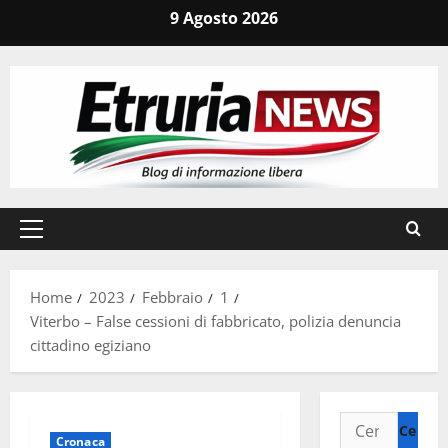
Vai
9 Agosto 2026
al
contenuto
Menu
principale
Home
2023
Febbraio
1
Viterbo – False cessioni di fabbricato, polizia denuncia
cittadino egiziano
Ricerca
Cronaca