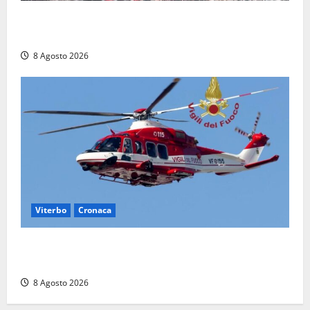
Aveva compiuto 23 anni ieri: Benedetta trovata
morta nell’ex Consorzio agrario
8 Agosto 2026
Viterbo
Cronaca
Scattano le ricerche per un piccolo elicottero
precipitato a Sutri: era un falso allarme
8 Agosto 2026