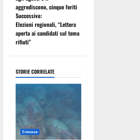
v
aggrediscono, cinque feriti
Successivo:
i
Elezioni regionali, “Lettera
g
aperta ai candidati sul tema
rifiuti”
a
z
i
STORIE CORRELATE
o
n
e
a
Cronaca
r