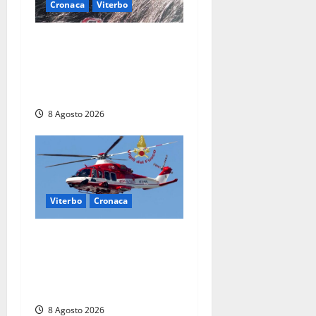
Cronaca
Viterbo
Aveva compiuto 23 anni
ieri: Benedetta trovata
morta nell’ex Consorzio
agrario
8 Agosto 2026
Viterbo
Cronaca
Scattano le ricerche per un
piccolo elicottero
precipitato a Sutri: era un
falso allarme
8 Agosto 2026