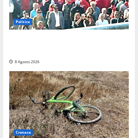
Politica
“Cgil volta le spalle a La Russa e Sberna” a
Marcinelle, Meloni: “Gesto vergognoso”. Landini
replica: “Falso”
8 Agosto 2026
Cronaca