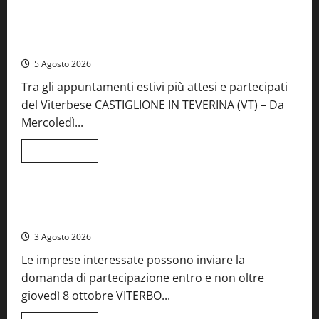
A Castiglione in Teverina la 41esima festa del Vino: cantine
aperte, musica e spettacolo
5 Agosto 2026
Tra gli appuntamenti estivi più attesi e partecipati
del Viterbese CASTIGLIONE IN TEVERINA (VT) – Da
Mercoledì...
Leggi
Leggi tutto
di
Food News
più
su
A
Castiglione
Birre Preziose, aperte le iscrizioni al Concorso regionale
in
del Lazio
Teverina
la
3 Agosto 2026
41esima
festa
Le imprese interessate possono inviare la
del
Vino:
domanda di partecipazione entro e non oltre
cantine
aperte,
giovedì 8 ottobre VITERBO...
musica
e