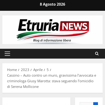
Vai
8 Agosto 2026
al
contenuto
Menu
principale
Home
2023
Aprile
5
Cassino – Auto contro un muro, gravissima l’avvocata e
criminologa Giusy Marotta: stava seguendo l’omicidio
di Serena Mollicone
Ricerca