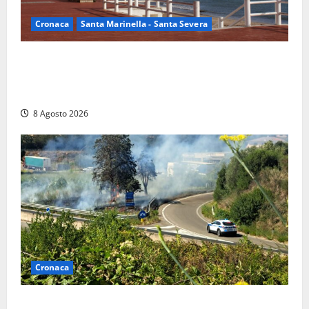
Cronaca
Santa Marinella - Santa Severa
Furti delle chiavi di casa nelle auto, l’allarme arriva
anche a Santa Marinella: “Grazie al libretto i ladri
trovano l’indirizzo”
8 Agosto 2026
Cronaca
Montalto di Castro – Svincolo dell’Aurelia chiuso per