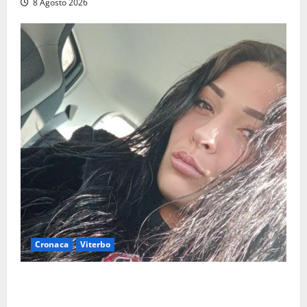
8 Agosto 2026
Cronaca
Viterbo
Aveva compiuto 23 anni ieri: Benedetta trovata
morta nell’ex Consorzio agrario