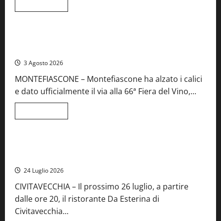
spettacolo
Leggi
Leggi tutto
di
Viterbo
Food News
più
su
Birre
Preziose,
Montefiascone brinda alla sua Fiera del Vino: inaugurazione
aperte
da record per la 66ª edizione
le
iscrizioni
3 Agosto 2026
al
Concorso
MONTEFIASCONE – Montefiascone ha alzato i calici
regionale
del
e dato ufficialmente il via alla 66ª Fiera del Vino,...
Lazio
Leggi
Leggi tutto
di
Food News
più
su
Montefiascone
brinda
Stecca x Esterina: una serata a quattro mani tra Roma e il
alla
mare di Civitavecchia
sua
Fiera
24 Luglio 2026
del
Vino:
CIVITAVECCHIA – Il prossimo 26 luglio, a partire
inaugurazione
da
dalle ore 20, il ristorante Da Esterina di
record
per
Civitavecchia...
la
66ª