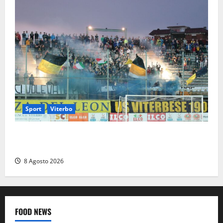
Sport
Viterbo
La Viterbese riparte dalla Serie D: tre amichevoli a
Chianciano, poi il debutto in Coppa Italia con l’Anzio
8 Agosto 2026
FOOD NEWS
Food News
Viterbo