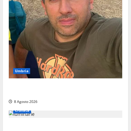
Umbria
Torreorsina dà l’ultimo saluto a Federico Romualdi,
l’autista che frenò per salvare i suoi passeggeri
8 Agosto 2026
Cronaca
Calanna – Elettricista muore folgorato mentre