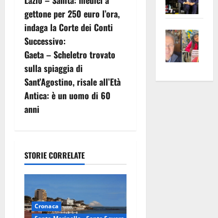
Lazio – Sanità: medici a
a
Pian
Tax
gettone per 250 euro l’ora,
apre
Area
v
indaga la Corte dei Conti
Vite
la
sogl
Successivo:
–
i
rass
Isee
Gaeta – Scheletro trovato
A
atte
a
g
sulla spiaggia di
Omb
anc
26mi
Sant’Agostino, risale all’Età
Fest
Cont
euro
a
Fron
Vald
per
Antica: è un uomo di 60
e
e
z
l’an
anni
Gabb
Zang
acca
i
vis
202
a
o
vis
STORIE CORRELATE
n
e
Cronaca
a