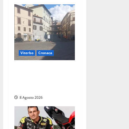
Viterbo
Cronaca
Fontana Grande, la piazza
senza identità: «Tolte le
auto, il centro è morto. E
adesso cosa resta?»
8 Agosto 2026