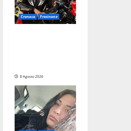
Cronaca
Frosinone
Alessandro Giannetti è
morto dopo un mese di
agonia: il giovane
carabiniere di Fontana Liri
vittima di un incidente in
moto
8 Agosto 2026