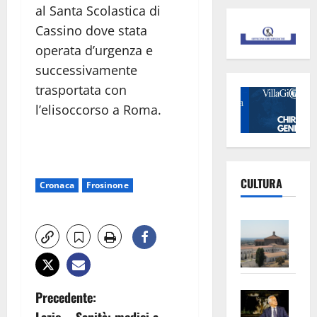
al Santa Scolastica di
Cassino dove stata
operata d’urgenza e
successivamente
trasportata con
l’elisoccorso a Roma.
CULTURA
Cronaca
Frosinone
Vite
–
L’Un
ampl
N
Saba
la
Precedente:
–
No