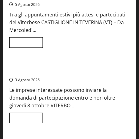
5 Agosto 2026
Tra gli appuntamenti estivi più attesi e partecipati
del Viterbese CASTIGLIONE IN TEVERINA (VT) – Da
Mercoledì...
Leggi
Leggi tutto
di
Food News
più
su
A
Castiglione
Birre Preziose, aperte le iscrizioni al Concorso regionale
in
del Lazio
Teverina
la
3 Agosto 2026
41esima
festa
Le imprese interessate possono inviare la
del
Vino:
domanda di partecipazione entro e non oltre
cantine
aperte,
giovedì 8 ottobre VITERBO...
musica
e
spettacolo
Leggi
Leggi tutto
di
Viterbo
Food News
più
su
Birre