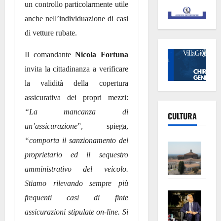
un controllo particolarmente utile
anche nell’individuazione di casi
di vetture rubate.
Il comandante
Nicola Fortuna
invita la cittadinanza a verificare
la validità della copertura
assicurativa dei propri mezzi:
“La mancanza di
CULTURA
un’assicurazione
”, spiega,
“comporta il sanzionamento del
Vite
proprietario ed il sequestro
–
L’Un
amministrativo del veicolo.
ampl
Stiamo rilevando sempre più
Saba
la
frequenti casi di finte
–
No
assicurazioni stipulate on-line. Si
Pian
Tax