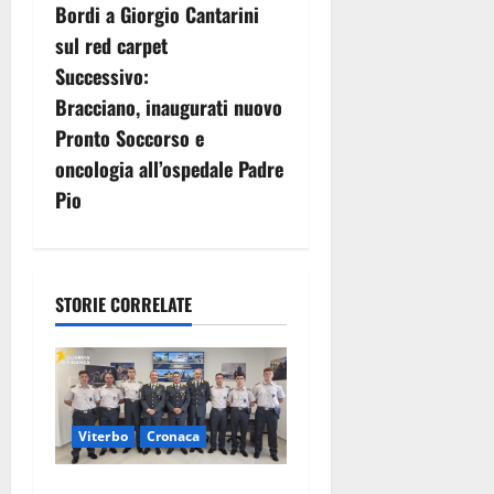
v
Bordi a Giorgio Cantarini
sul red carpet
i
Successivo:
g
Bracciano, inaugurati nuovo
Pronto Soccorso e
a
oncologia all’ospedale Padre
z
Pio
i
o
STORIE CORRELATE
n
e
a
Viterbo
Cronaca
r
Tarquinia, sei allievi