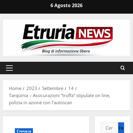
Vai
6 Agosto 2026
al
contenuto
Menu
principale
Home
2023
Settembre
14
Tarquinia – Assicurazioni “truffa” stipulate on line,
polizia in azione con l’autoscan
Ricerca
Cronaca