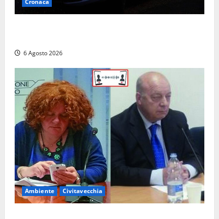
Cronaca
Verbania – Lite degenera: 55enne accoltellato, è
ricoverato in ospedale
6 Agosto 2026
Ambiente
Civitavecchia
Civitavecchia – Fosso Crepacuore, la Regione Lazio