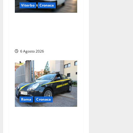
Viterbo
Cronaca
Viterbo, cade dal camion
della raccolta rifiuti:
operatore trasportato in
ospedale
6 Agosto 2026
Roma
Cronaca
Roma – Tor Sapienza,
fermato pusher con crack e
cocaina durante un