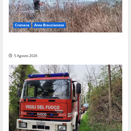
Cronaca
Area Braccianese
Vasto incendio ad Anguillara, fiamme vicino alle
abitazioni: mobilitati i Vigili del fuoco
5 Agosto 2026