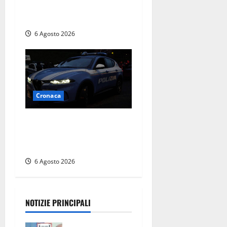
controllo della Guardia di
Finanza
6 Agosto 2026
Cronaca
Verbania – Lite degenera:
55enne accoltellato, è
ricoverato in ospedale
6 Agosto 2026
NOTIZIE PRINCIPALI