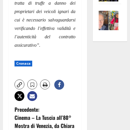
tratta di truffe a danno dei
apre
Area
proprietari dei veicoli ignari da
Vite
la
sogl
–
rass
Isee
cui è necessario salvaguardarsi
A
atte
a
verificando l’effettiva validità e
Omb
anc
26mi
l’autenticità del contratto
Fest
Cont
euro
assicurativo”.
Fron
Vald
per
e
e
l’an
Gabb
Zang
acca
Cronaca
vis
202
a
vis
N
Precedente:
Cinema – La Tuscia all’80°
a
Mostra di Venezia, da Chiara