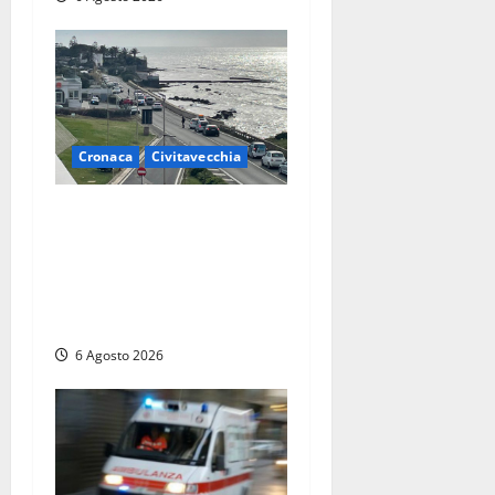
Cronaca
Civitavecchia
Civitavecchia – La
segnalazione di una cliente
del supermercato:
“Qualcuno ha rovistato nella
mia auto”
6 Agosto 2026