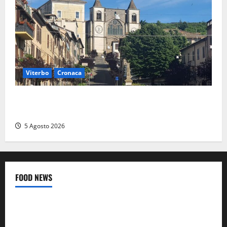
Viterbo
Cronaca
“Acrobazie Enogastronomiche”, a San Martino al
Cimino tre giorni tra sapori, memoria e tradizioni
5 Agosto 2026
FOOD NEWS
Food News
Viterbo
A Castiglione in Teverina la 41esima festa del Vino: cantine
aperte, musica e spettacolo